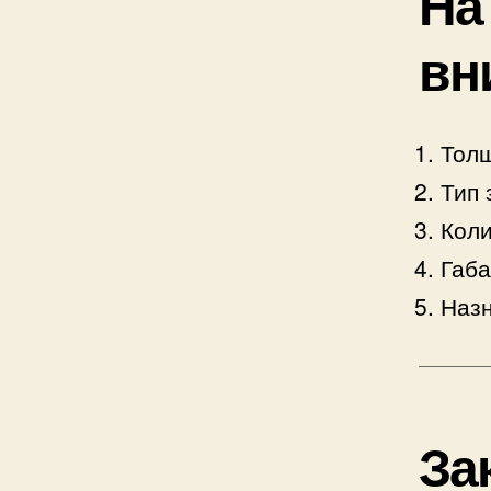
На
вн
Толщ
Тип 
Коли
Габа
Назн
За