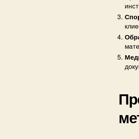
инст
Спо
клие
Обр
мате
Мед
доку
Пр
ме