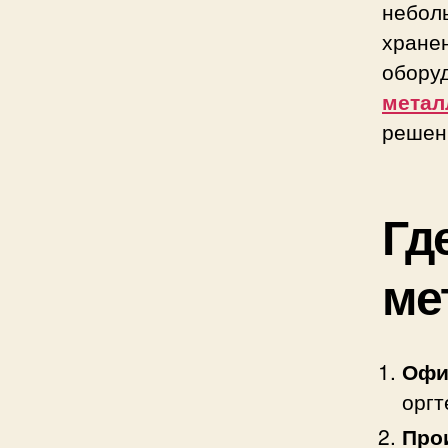
небол
хране
обору
метал
решен
Гд
ме
Оф
оргт
Про