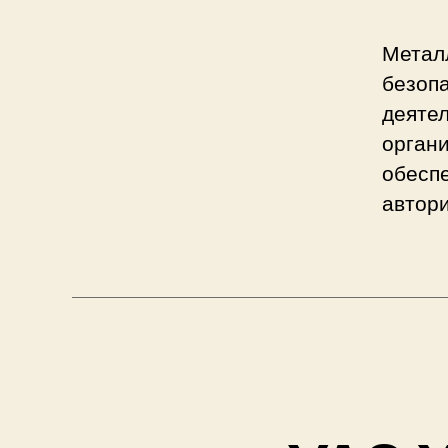
Метал
безоп
деяте
органи
обеспе
автор