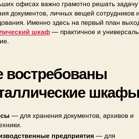
офи
ьших офисах важно грамотно решать задачу
и
ния документов, личных вещей сотрудников 
на
дования. Именно здесь на первый план выхо
про
лический шкаф
— практичное и универсал
ие.
е востребованы
таллические шкаф
исы
— для хранения документов, архивов и
ехники.
изводственные предприятия
— для