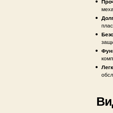
Про
меха
Дол
плас
Без
защи
Фун
комп
Лег
обсл
Ви