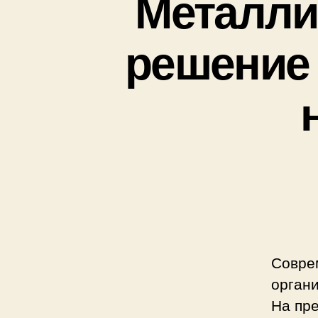
Металли
решение 
Совре
орган
На пре