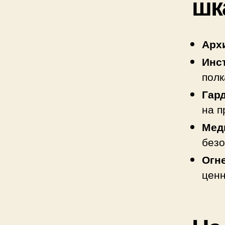
шк
Арх
Инс
полк
Гар
на п
Мед
безо
Огн
ценн