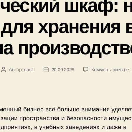
ческий шкаф: 
для хранения 
на производств
к
Автор:
naslil
20.09.2025
Комментариев
нет
Автор
Дата
зап
записи
записи
Мет
шка
над
реш
менный бизнес всё больше внимания уделяе
для
изации пространства и безопасности имущес
хра
дприятиях, в учебных заведениях и даже в
в