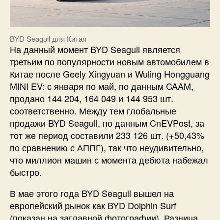
BYD Seagull для Китая
На данный момент BYD Seagull является
третьим по популярности новым автомобилем в
Китае после Geely Xingyuan и Wuling Hongguang
MINI EV: с января по май, по данным CAAM,
продано 144 204, 164 049 и 144 953 шт.
соответственно. Между тем глобальные
продажи BYD Seagull, по данным CnEVPost, за
тот же период составили 233 126 шт. (+50,43%
по сравнению с АППГ), так что неудивительно,
что миллион машин с момента дебюта набежал
быстро.
В мае этого года BYD Seagull вышел на
европейский рынок как BYD Dolphin Surf
(показан на заглавной фотографии). Разница