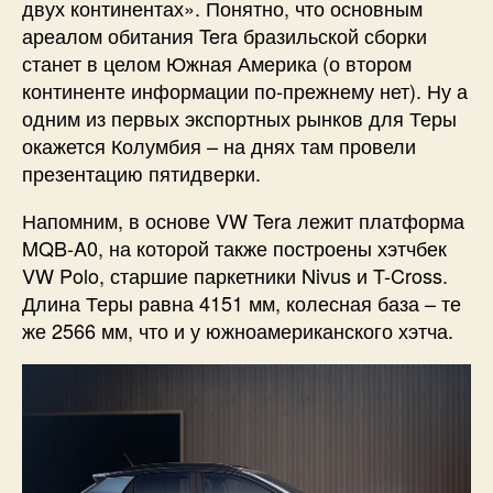
двух континентах». Понятно, что основным
ареалом обитания Tera бразильской сборки
станет в целом Южная Америка (о втором
континенте информации по-прежнему нет). Ну а
одним из первых экспортных рынков для Теры
окажется Колумбия – на днях там провели
презентацию пятидверки.
Напомним, в основе VW Tera лежит платформа
MQB-A0, на которой также построены хэтчбек
VW Polo, старшие паркетники Nivus и T-Cross.
Длина Теры равна 4151 мм, колесная база – те
же 2566 мм, что и у южноамериканского хэтча.