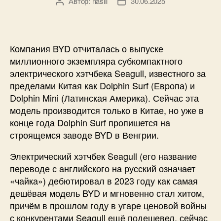
Автор:
naslil
30.06.2025
Автор
Дата
записи
записи
Компания BYD отчиталась о выпуске
миллионного экземпляра субкомпактного
электрического хэтчбека Seagull, известного за
пределами Китая как Dolphin Surf (Европа) и
Dolphin Mini (Латинская Америка). Сейчас эта
модель производится только в Китае, но уже в
конце года Dolphin Surf пропишется на
строящемся заводе BYD в Венгрии.
Электрический хэтчбек Seagull (его название
переводе с английского на русский означает
«чайка») дебютировал в 2023 году как самая
дешёвая модель BYD и мгновенно стал хитом,
причём в прошлом году в угаре ценовой войны
с конкурентами Seagull ещё подешевел, сейчас