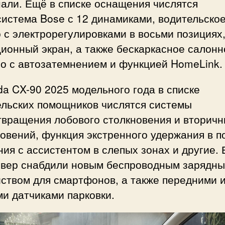
али. Ещё в списке оснащения числятся
истема Bose с 12 динамиками, водительско
 с электрорегулировками в восьми позициях
ионный экран, а также бескаркасное салонн
ло с автозатемнением и функцией HomeLink.
a CX-90 2025 модельного года в списке
ельских помощников числятся системы
твращения лобового столкновения и вторич
овений, функция экстренного удержания в п
ия с ассистентом в слепых зонах и другие.
овер снабдили новым беспроводным зарядн
ством для смартфонов, а также передними 
и датчиками парковки.