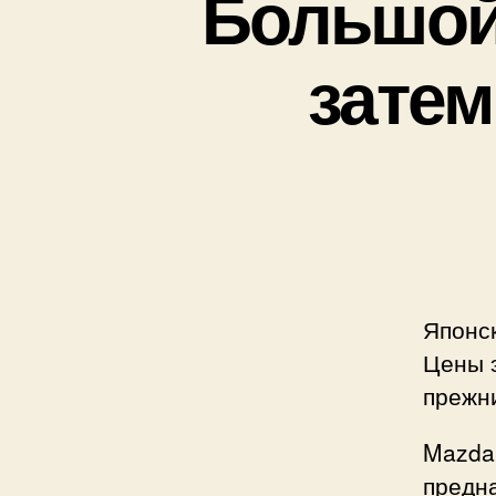
Большой
затем
Японск
Цены 
прежн
Mazda
предн