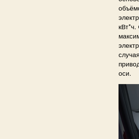
объёмо
элект
кВт*ч.
макси
электр
случая
приво
оси.