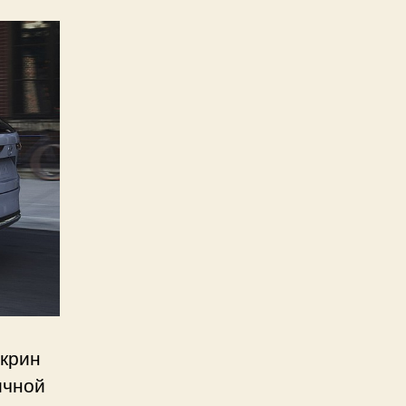
ы
скрин
ичной