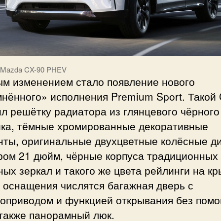
 Mazda CX-90 PHEV
ым изменением стало появление нового
нённого» исполнения Premium Sport. Такой
л решётку радиатора из глянцевого чёрного
ика, тёмные хромированные декоративные
нты, оригинальные двухцветные колёсные д
ром 21 дюйм, чёрные корпуса традиционных
ых зеркал и такого же цвета рейлинги на кр
 оснащения числятся багажная дверь с
роприводом и функцией открывания без пом
 также панорамный люк.