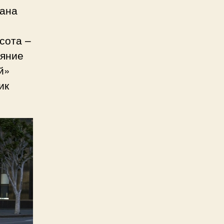
мана
сота –
ояние
й»
ик