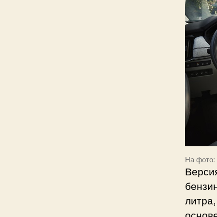
На фото:
Версия
бензин
литра,
основ