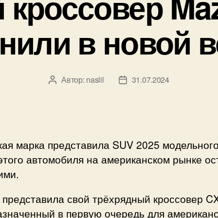
 кроссовер Maz
нили в новой 
Автор:
naslil
31.07.2024
Автор
Дата
записи
записи
ая марка представила SUV 2025 модельного
этого автомобиля на американском рынке ос
ими.
 представила свой трёхрядный кроссовер CX
азначенный в первую очередь для американс