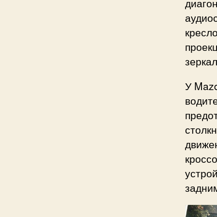
диагон
аудиос
кресло
проекц
зерка
У Mazd
водит
предо
столкн
движен
кросс
устрой
задним