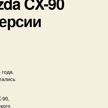
da CX-90
версии
 года.
тались
-90,
кого