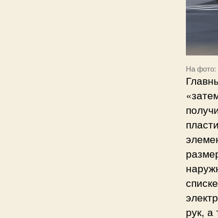
На фото:
Главн
«затем
получи
пласт
элеме
разме
наружн
списке
элект
рук, а