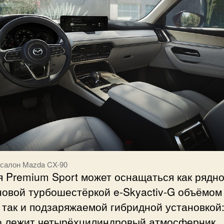
 салон Mazda CX-90
 Premium Sport может оснащаться как рядн
овой турбошестёркой e-Skyactiv-G объёмом 
 так и подзаряжаемой гибридной установкой:
е лежит четырёхцилиндровый атмосферник