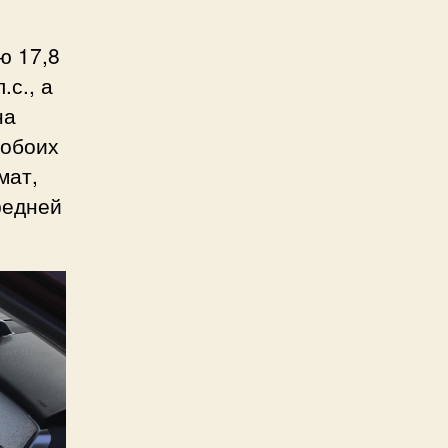
ю 17,8
.с., а
на
 обоих
мат,
редней