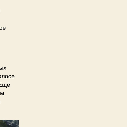
е
,
ое
ных
олосе
 Ещё
ым
и