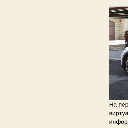
На пе
виртуа
инфор