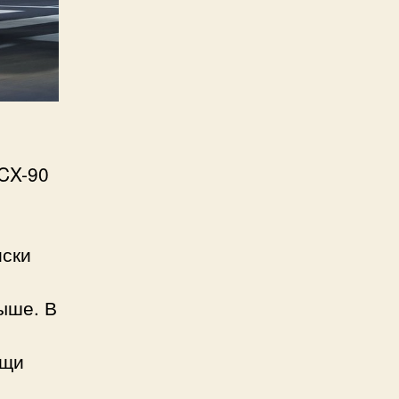
 CX-90
иски
ыше. В
ощи