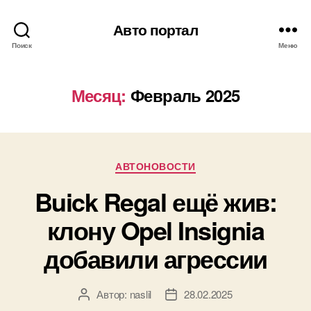
Авто портал
Поиск
Меню
Месяц:
Февраль 2025
Рубрики
АВТОНОВОСТИ
Buick Regal ещё жив:
клону Opel Insignia
добавили агрессии
Автор:
naslil
28.02.2025
Автор
Дата
записи
записи