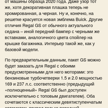
от машины образца 2020 года. Даже узор тот
же, хотя декоративная плашка теперь не
хромированная, а черная. Ну и, конечно, на
решетке красуется новая эмблема Buick. Другие
отличия Regal GS от обычного актуального
седана – иной передний бампер с черными же
вставками, аналогичного цвета спойлер на
крышке багажника. Интерьер такой же, как у
базовой модели.
По предварительным данным, пакет GS можно
будет заказать для Regal с обоими
предусмотренными для него моторами: это
бензиновые турбочетверки 1.5 и 2.0 мощностью
169 и 237 л.с. соответственно (предыдущий
«полноценный» Regal GS был доступен
исключительно с топовым двигателем). Оба
сочетаются с классическим девятиступенчатым
автоматом, привод только передний.