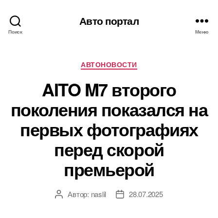
Авто портал
Поиск
Меню
Рубрики
АВТОНОВОСТИ
AITO M7 второго
поколения показался на
первых фотографиях
перед скорой
премьерой
Автор:
naslil
28.07.2025
Автор
Дата
записи
записи