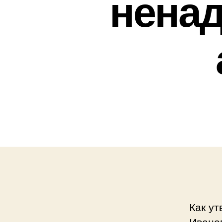
ненад
Как ут
Ивано