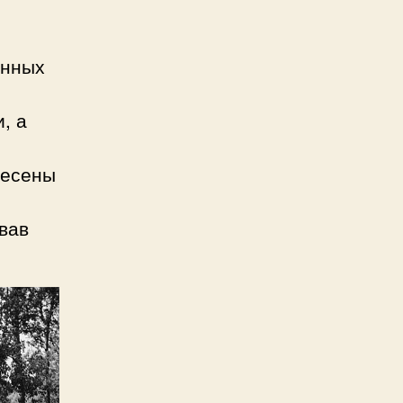
енных
, а
несены
вав