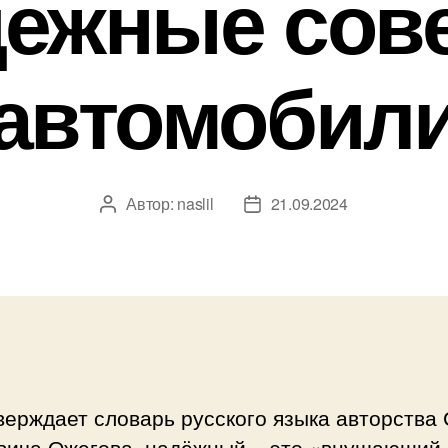
ежные сов
автомобил
Автор:
naslil
21.09.2024
Автор
Дата
записи
записи
верждает словарь русского языка авторства
вича Ожегова, надёжный – это «внушающий