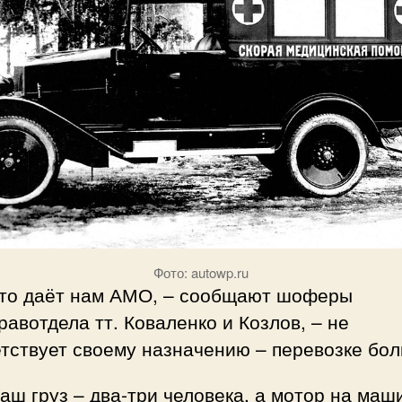
Фото: autowp.ru
 что даёт нам АМО, – сообщают шоферы
авотдела тт. Коваленко и Козлов, – не
тствует своему назначению – перевозке бол
аш груз – два-три человека, а мотор на маш