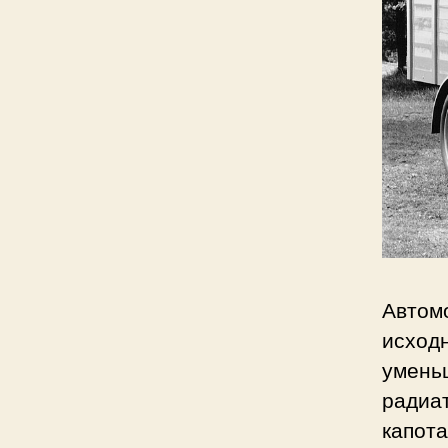
Автом
исходн
умень
радиа
капот