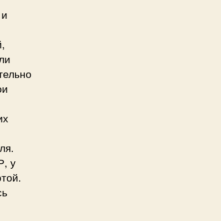
 и
,
ли
тельно
ои
их
ля.
, у
той.
сь