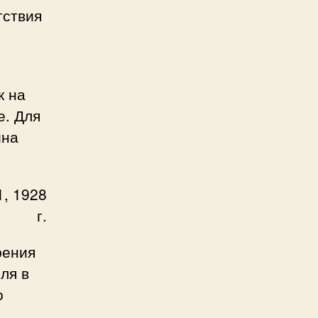
тствия
к на
е. Для
ина
, 1928
г.
рения
ля в
о