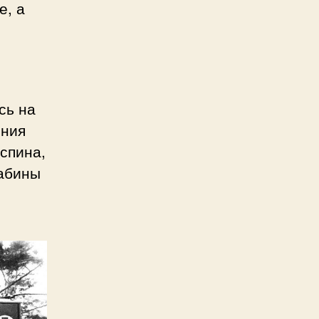
е, а
сь на
ения
 спина,
кабины