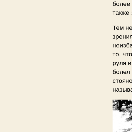
более 
также
Тем не
зрения
неизб
то, чт
руля и
болел 
стояно
называ