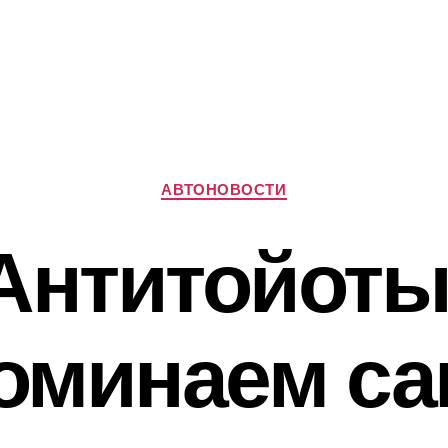
Рубрики
АВТОНОВОСТИ
Антитойоты
оминаем с