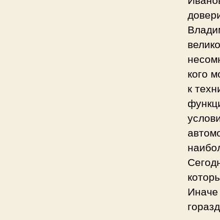
довери
Влади
велико
несомн
кого м
к техн
функц
услови
автомо
наибо
Сегод
которы
Иначе
горазд