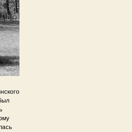
нского
был
ь
рму
лась