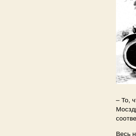
– То,
Мосздр
соотве
Весь н