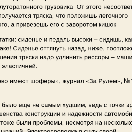
луторатонного грузовика! От этого несоотве
получается тряска, что положишь легочного
го, а привезешь его с заворотом кишок!
атки: сиденье и педаль высоки – сидишь, ка
аке! Сиденье оттянуть назад, ниже, поотлож
шения тряски надо удлинить рессоры – маш
 эластичней.
во имеют шоферы», журнал «За Рулем», №1
 было еще не самым худшим, ведь с точки з
шенства конструкции и надежности автомоби
 тоже были проблемы, несмотря на нескольк
изаций. Электропроводка в силу своей