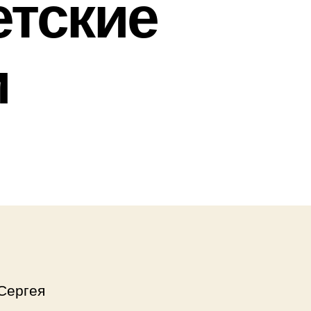
етские
и
 Сергея