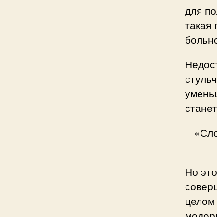
для по
такая 
больно
Недост
стульч
умень
станет
«Сло
Но это
совер
целом
модерн