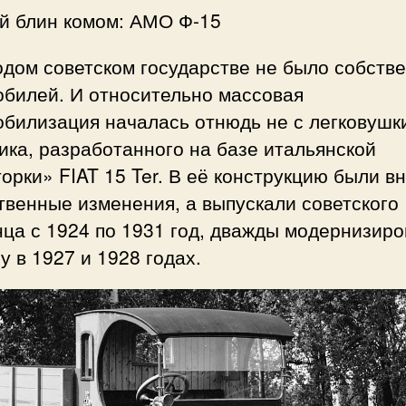
й блин комом: АМО Ф-15
одом советском государстве не было собств
обилей. И относительно массовая
билизация началась отнюдь не с легковушки
ика, разработанного на базе итальянской
орки» FIAT 15 Ter. В её конструкцию были в
венные изменения, а выпускали советского
ца с 1924 по 1931 год, дважды модернизиро
 в 1927 и 1928 годах.