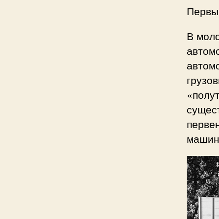
Первы
В мол
автом
автомо
грузов
«полут
сущест
первен
машину