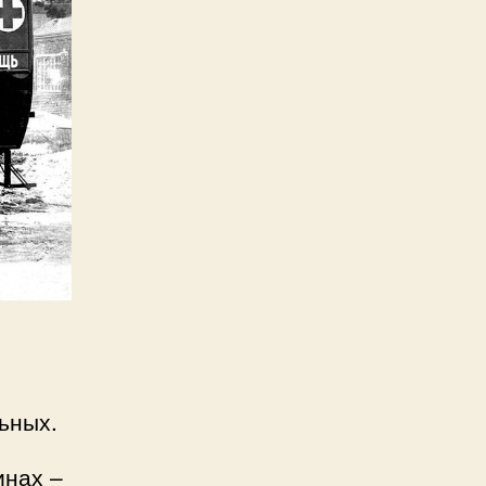
ьных.
инах –