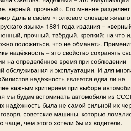
е, верный, прочный». Его мнение разделяет
мир Даль в своём «толковом словаре живаго
рускаго языка» 1881 года издания – «верный
енный, прочный, твёрдый, крепкий; на что и
ожно положиться, что не обманет». Примени
ике надёжность – это свойство сохранять св
ии на определённое время при соблюдении
й обслуживания и эксплуатации. И для мног
билистов надёжность является едва ли не
лее важным критерием при выборе автомоби
ня мы будем вспоминать автомобили из СССР
х надёжность была не самой сильной их чер
 говоря, советские машины, которые ломали
о чаще, чем этого хотели бы их водители.