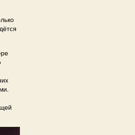
олько
дётся
ере
о
них
ми.
ющей