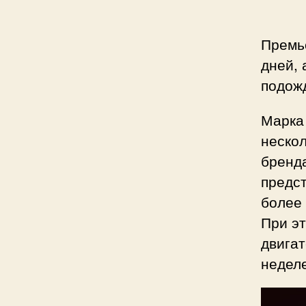
Премь
дней, 
подожд
Марка 
нескол
бренда
предст
более
При эт
двигат
неделе