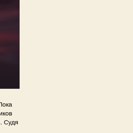
Пока
иков
. Судя