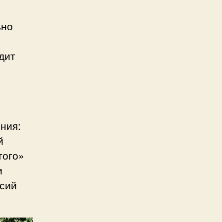
ьно
дит
ния:
й
того»
и
рсий