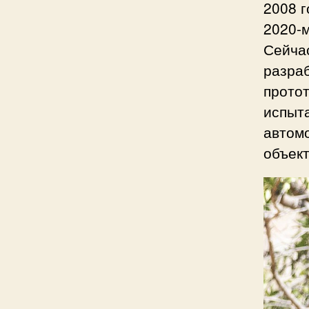
2008 г
2020-м
Сейча
разраб
прото
испыт
автомо
объект