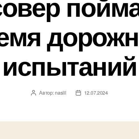
совер пойма
емя дорож
испытаний
Автор:
naslil
12.07.2024
Автор
Дата
записи
записи