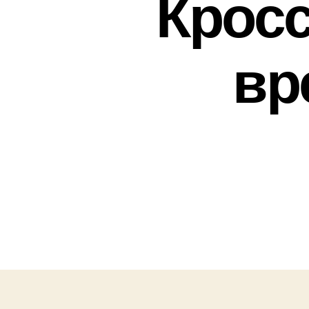
Крос
вр