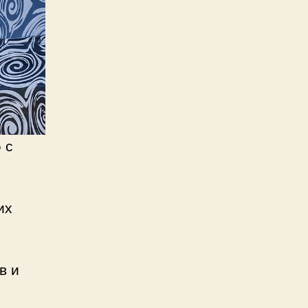
 с
их
в и