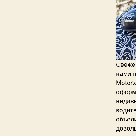
Свежей
нами п
Motor.
оформл
недав
водит
объед
довол