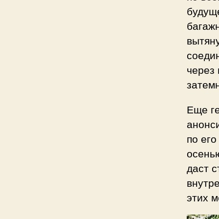
будуще
багажн
вытян
соеди
через
затем
Еще г
анонси
по его
осенью
даст 
внутр
этих м