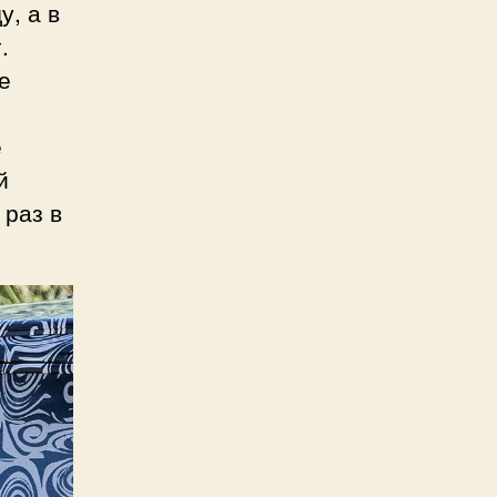
у, а в
.
е
е
й
 раз в