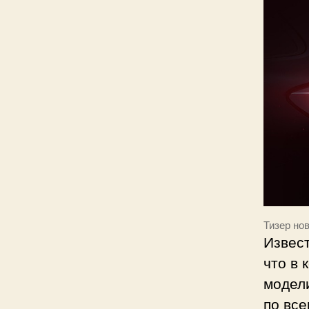
Тизер нов
Извест
что в 
модел
по все