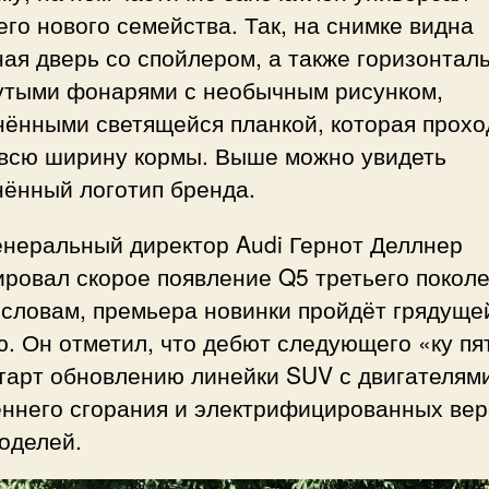
го нового семейства. Так, на снимке видна
ая дверь со спойлером, а также горизонтал
утыми фонарями с необычным рисунком,
нёнными светящейся планкой, которая прохо
 всю ширину кормы. Выше можно увидеть
нённый логотип бренда.
енеральный директор Audi Гернот Деллнер
ровал скорое появление Q5 третьего поколе
 словам, премьера новинки пройдёт грядуще
. Он отметил, что дебют следующего «ку пя
старт обновлению линейки SUV с двигателям
еннего сгорания и электрифицированных ве
оделей.