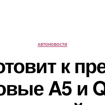
Рубрики
АВТОНОВОСТИ
отовит к п
овые A5 и Q