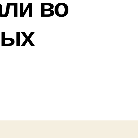
ли во
ных