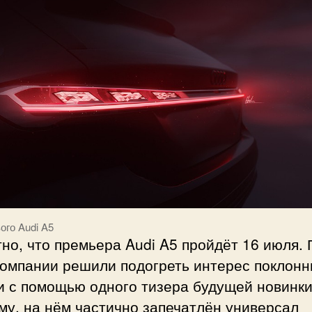
ого Audi A5
но, что премьера Audi A5 пройдёт 16 июля. 
компании решили подогреть интерес поклонн
и с помощью одного тизера будущей новинки
му, на нём частично запечатлён универсал