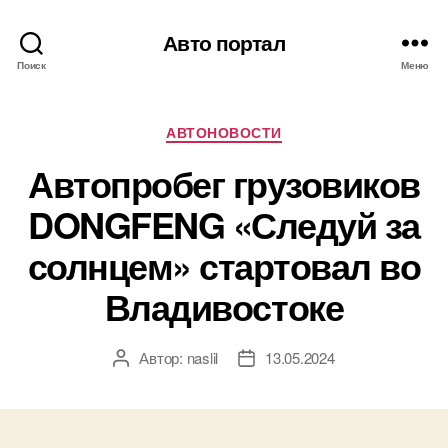
Авто портал
Поиск
Меню
Рубрики
АВТОНОВОСТИ
Автопробег грузовиков
DONGFENG «Следуй за
солнцем» стартовал во
Владивостоке
Автор:
naslil
13.05.2024
Автор
Дата
записи
записи