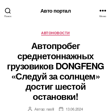
Авто портал
Поиск
Меню
Рубрики
АВТОНОВОСТИ
Автопробег
среднетоннажных
грузовиков DONGFENG
«Следуй за солнцем»
достиг шестой
остановки!
Автор:
naslil
13.06.2024
Автор
Дата