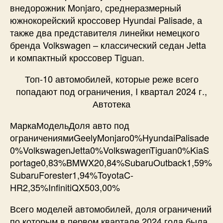
внедорожник Monjaro, среднеразмерный
южнокорейский кроссовер Hyundai Palisade, а
также два представителя линейки немецкого
бренда Volkswagen – классический седан Jetta
и компактный кроссовер Tiguan.
Топ-10 автомобилей, которые реже всего
попадают под ограничения, I квартал 2024 г.,
Автотека
МаркаМодельДоля авто под
ограничениямиGeelyMonjaro0%HyundaiPalisade
0%VolkswagenJetta0%VolkswagenTiguan0%KiaS
portage0,83%BMWX20,84%SubaruOutback1,59%
SubaruForester1,94%ToyotaC-
HR2,35%InfinitiQX503,00%
Всего моделей автомобилей, доля ограничений
по которым в первом квартале 2024 года была