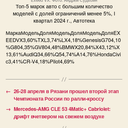
Топ-5 марок авто с большим количество
моделей с долей ограничений менее 5%, I
квартал 2024 г., Автотека
МаркаМодельДоляМодельДоляМодельДоляEX
EEDVX3,60%TXL3,74%LX4,18%GenesisG704,10
%G804,35%GV804,48%BMWX20,84%X43,12%X
13,61%AudiQ34,66%Q54,74%A14,76%HondaCivi
c3,41%CR-V4,18%Pilot4,69%
←
26-28 апреля в Рязани прошел второй этап
Чемпионата России по ралли-кроссу
→
Mercedes-AMG CLE 53 4Matic+ Cabriolet:
дрифт вчетвером на свежем воздухе