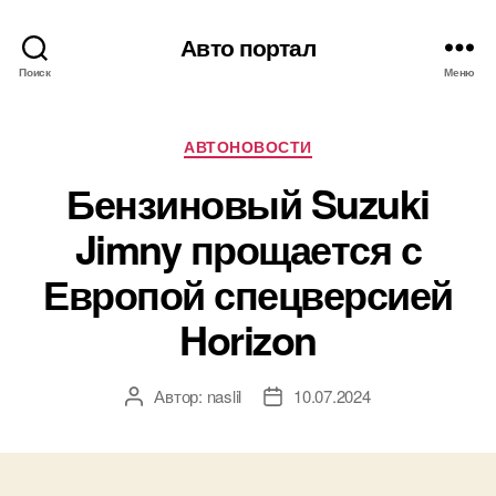
Авто портал
Поиск
Меню
Рубрики
АВТОНОВОСТИ
Бензиновый Suzuki
Jimny прощается с
Европой спецверсией
Horizon
Автор:
naslil
10.07.2024
Автор
Дата
записи
записи