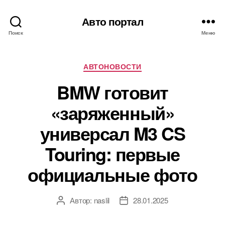
Авто портал
Поиск
Меню
Рубрики
АВТОНОВОСТИ
BMW готовит
«заряженный»
универсал M3 CS
Touring: первые
официальные фото
Автор:
naslil
28.01.2025
Автор
Дата
записи
записи