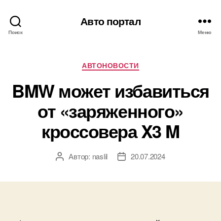
Авто портал
Поиск
Меню
Рубрики
АВТОНОВОСТИ
BMW может избавиться
от «заряженного»
кроссовера X3 M
Автор:
naslil
20.07.2024
Автор
Дата
записи
записи