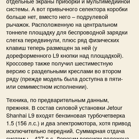
отдельные экраны приборки и мультимедийной
системы. А вот привычного селектора коробки
больше нет, вместо него – подрулевой
рычажок. Расположенную на центральном
тоннеле площадку для беспроводной зарядки
слегка передвинули, плюс ряд физических
клавиш теперь размещен за ней (у
дореформенного L9 кнопки над площадкой).
Кроссовер также получил шестиместную
версию с раздельными креслами во втором
ряду (прежде модель была доступна в пяти-
или семиместном исполнении).
Техника, по предварительным данным,
прежняя. В состав силовой установки Jetour
Shanhai L9 входят бензиновая турбочетверка
1.5 (156 л.с.) и два электромотора, хотя привод
исключительно передний. Суммарная отдача
системы – 427 л.с. Дорогим версиям положена