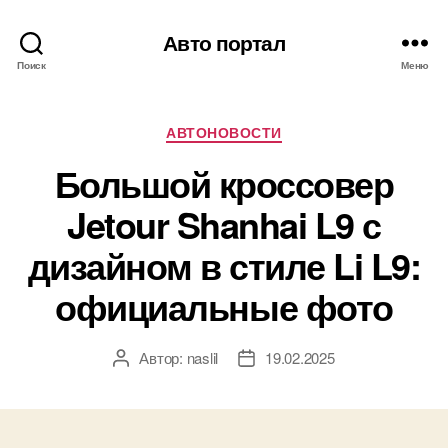
Авто портал
Поиск
Меню
Рубрики
АВТОНОВОСТИ
Большой кроссовер
Jetour Shanhai L9 с
дизайном в стиле Li L9:
официальные фото
Автор:
naslil
19.02.2025
Автор
Дата
записи
записи