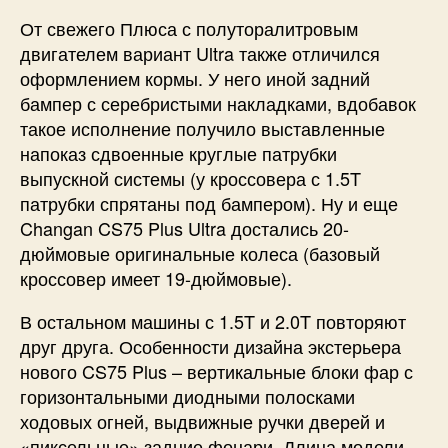
От свежего Плюса с полуторалитровым
двигателем вариант Ultra также отличился
оформлением кормы. У него иной задний
бампер с серебристыми накладками, вдобавок
такое исполнение получило выставленные
напоказ сдвоенные круглые патрубки
выпускной системы (у кроссовера с 1.5T
патрубки спрятаны под бампером). Ну и еще
Changan CS75 Plus Ultra достались 20-
дюймовые оригинальные колеса (базовый
кроссовер имеет 19-дюймовые).
В остальном машины с 1.5T и 2.0T повторяют
друг друга. Особенности дизайна экстерьера
нового CS75 Plus – вертикальные блоки фар с
горизонтальными диодными полосками
ходовых огней, выдвижные ручки дверей и
«пиксельные» задние фонари. Длина модели