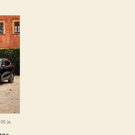
05 (в
тва