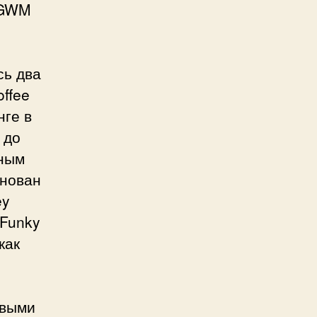
 GWM
й
сь два
offee
нге в
 до
иным
енован
ey
 Funky
как
овыми