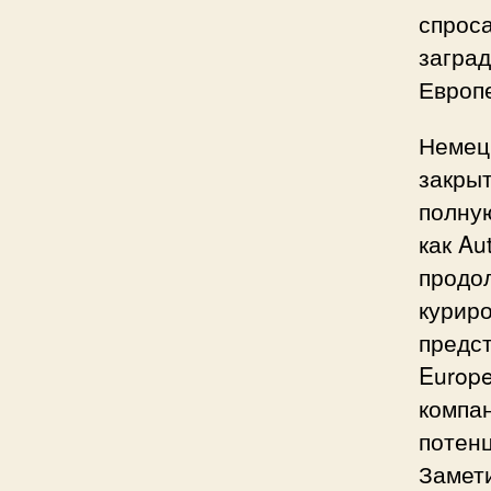
спрос
загра
Европ
Немецк
закры
полную
как Au
продол
куриро
предс
Europe
компан
потен
Замети