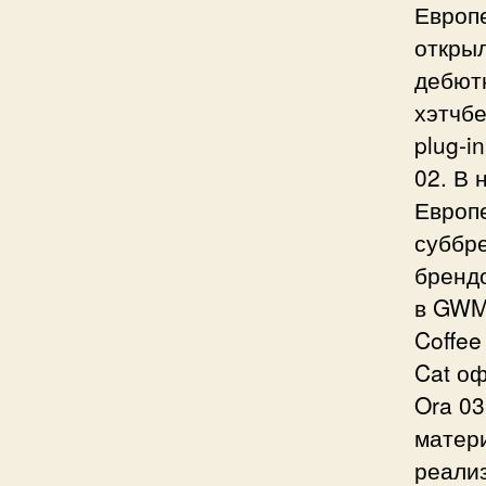
Европ
открыл
дебют
хэтчбе
plug-i
02. В 
Европе
суббре
бренд
в GWM
Coffee
Cat оф
Ora 03
матер
реали