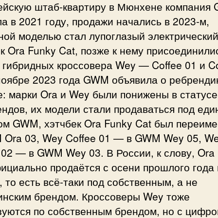
ейскую штаб-квартиру в Мюнхене компания
а в 2021 году, продажи начались в 2023-м,
ной моделью стал лупоглазый электрически
к Ora Funky Cat, позже к нему присоединили
n гибридных кроссовера Wey — Coffee 01 и C
ноябре 2023 года GWM объявила о ребренди
: марки Ora и Wey были понижены в статусе
ндов, их модели стали продаваться под ед
ом GWM, хэтчбек Ora Funky Cat был переим
 Ora 03, Wey Coffee 01 — в GWM Wey 05, W
 02 — в GWM Wey 03. В России, к слову, Ora
ициально продаётся с осени прошлого года 
, то есть всё-таки под собственным, а не
инским брендом. Кроссоверы Wey тоже
зуются по собственным брендом, но с цифр