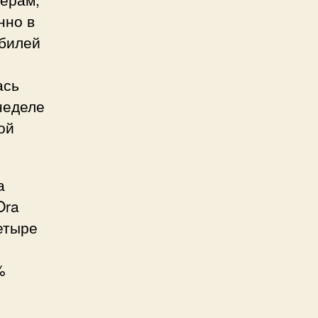
нно в
обилей
ась
неделе
ой
а
Ora
етыре
%