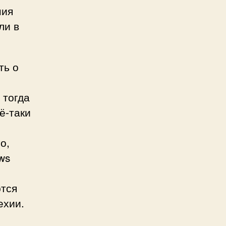
ния
ли в
ть о
 тогда
ё-таки
о,
ws
ются
ехии.