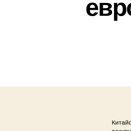
евр
Китайс
раскру