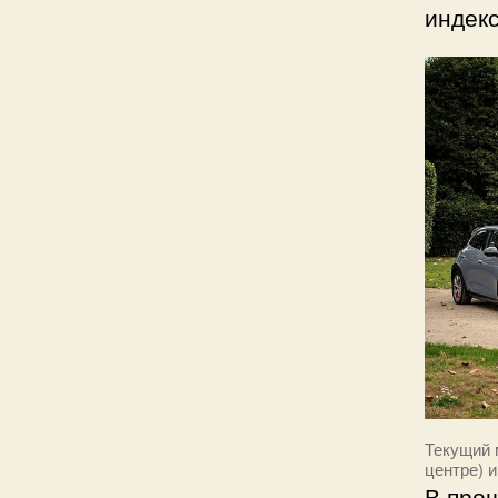
индекс
Текущий 
центре) 
В прош