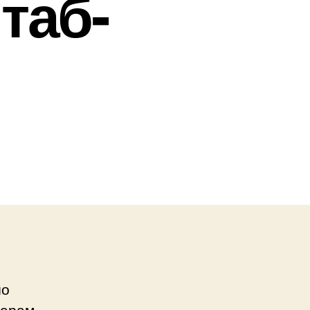
таб-
шо
верам,