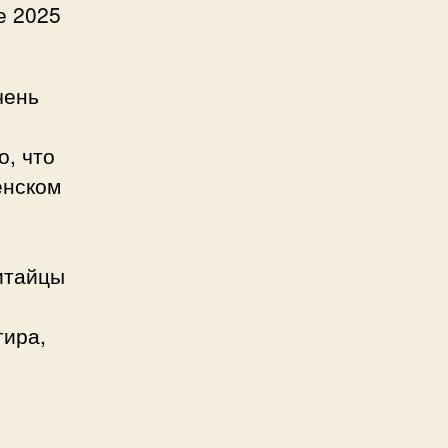
е 2025
чень
о, что
енском
итайцы
тира,