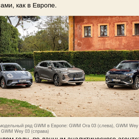
ами, как в Европе.
модельный ряд GWM в Европе: GWM Ora 03 (слева), GWM Wey 
и GWM Wey 03 (справа)
лом году, по данным аналитического агентс