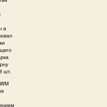
е
н в
зовал
жи
ущего
арка
ерну
8 шт.
 GWM
на
лением