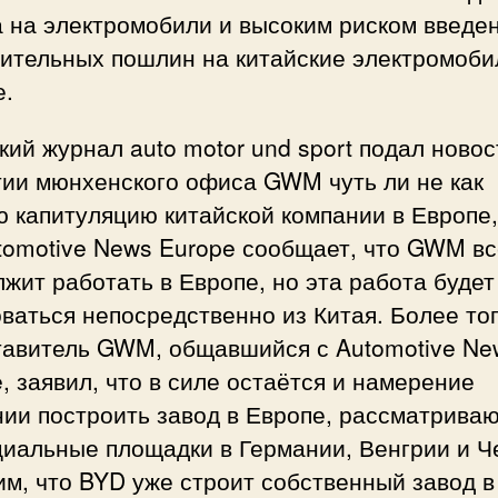
а на электромобили и высоким риском введе
дительных пошлин на китайские электромоби
е.
ий журнал auto motor und sport подал новос
тии мюнхенского офиса GWM чуть ли не как
 капитуляцию китайской компании в Европе,
tomotive News Europe сообщает, что GWM вс
жит работать в Европе, но эта работа будет
ваться непосредственно из Китая. Более тог
тавитель GWM, общавшийся с Automotive Ne
, заявил, что в силе остаётся и намерение
ии построить завод в Европе, рассматрива
циальные площадки в Германии, Венгрии и Ч
м, что BYD уже строит собственный завод в