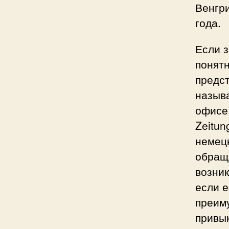
Венгри
года.
Если з
понятн
предст
называ
офисе,
Zeitun
немецк
обращ
возник
если е
преиму
привык