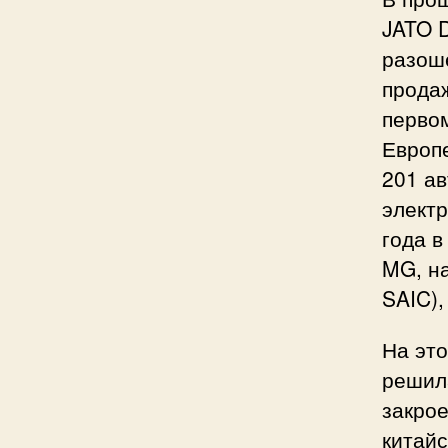
JATO D
разош
продаж
первом
Европе
201 ав
электр
года в
MG, н
SAIC),
На эт
решил
закрое
китай