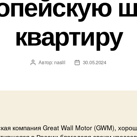
опейскую ш
квартиру
Автор:
naslil
30.05.2024
Автор
Дата
записи
записи
кая компания Great Wall Motor (GWM), хоро
тившаяся в России благодаря своим кроссо