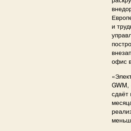
внедор
Европе
и труд
управ
постро
внезап
офис 
«Элек
GWM, 
сдаёт 
месяца
реализ
меньше