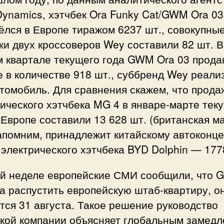
ynamics, хэтчбек Ora Funky Cat/GWM Ora 03
ёлся в Европе тиражом 6237 шт., совокупны
и двух кроссоверов Wey составили 82 шт. В
 квартале текущего года GWM Ora 03 прода
 в количестве 918 шт., суббренд Wey реали
томобиль. Для сравнения скажем, что прода
ического хэтчбека MG 4 в январе-марте тек
 Европе составили 13 628 шт. (британская м
апомним, принадлежит китайскому автоконц
 электрического хэтчбека BYD Dolphin — 177
ой неделе европейские СМИ сообщили, что
а распустить европейскую штаб-квартиру, о
тся 31 августа. Такое решение руководство
ской компании объясняет глобальным замед