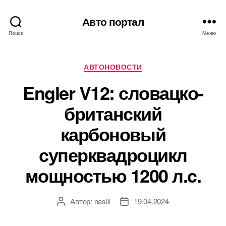
Авто портал
Поиск
Меню
Рубрики
АВТОНОВОСТИ
Engler V12: словацко-
британский
карбоновый
суперквадроцикл
мощностью 1200 л.c.
Автор:
naslil
19.04.2024
Автор
Дата
записи
записи