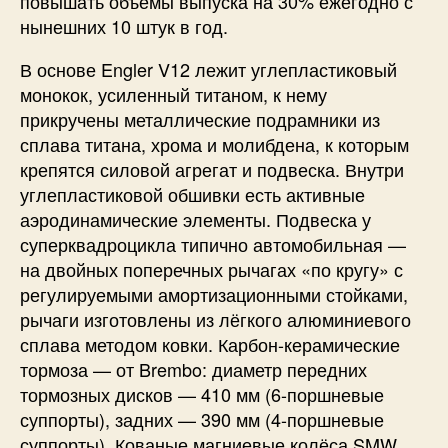
повышать объёмы выпуска на 30% ежегодно с
нынешних 10 штук в год.
В основе Engler V12 лежит углепластиковый
монокок, усиленный титаном, к нему
прикручены металлические подрамники из
сплава титана, хрома и молибдена, к которым
крепятся силовой агрегат и подвеска. Внутри
углепластиковой обшивки есть активные
аэродинамические элементы. Подвеска у
суперквадроцикла типично автомобильная —
на двойных поперечных рычагах «по кругу» с
регулируемыми амортизационными стойками,
рычаги изготовлены из лёгкого алюминиевого
сплава методом ковки. Карбон-керамические
тормоза — от Brembo: диаметр передних
тормозных дисков — 410 мм (6-поршневые
суппорты), задних — 390 мм (4-поршневые
суппорты). Кованые магниевые колёса SMW