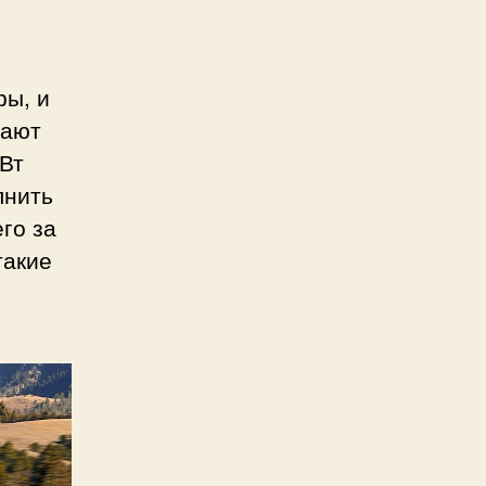
ры, и
вают
Вт
лнить
го за
такие