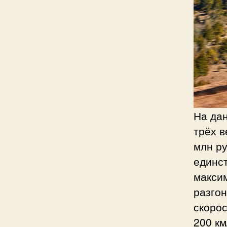
На да
трёх в
млн ру
единст
максим
разгон
скорос
200 км