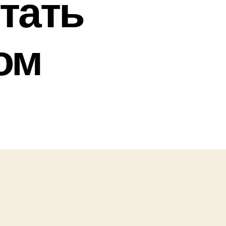
стать
ом