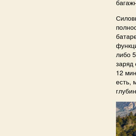
багажн
Силовы
полнос
батар
функц
либо 5
заряд 
12 мин
есть, 
глубин