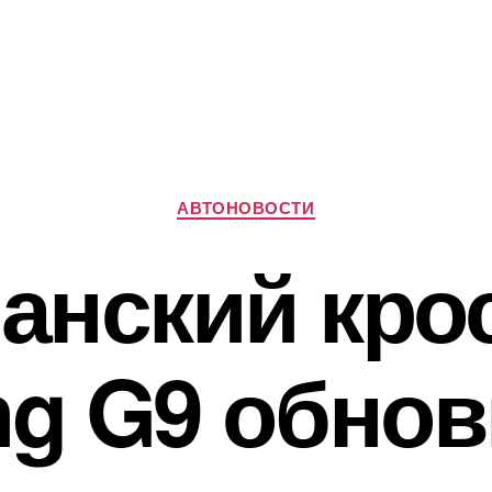
Рубрики
АВТОНОВОСТИ
анский кро
g G9 обно