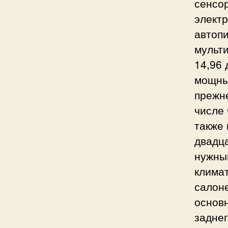
сенсо
электр
автопи
мульти
14,96 
мощны
прежн
числе 
также 
двадц
нужны
климат
салоне
основ
заднег