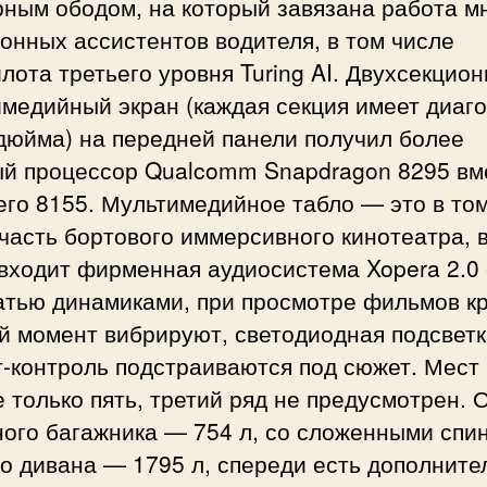
рным ободом, на который завязана работа м
онных ассистентов водителя, в том числе
лота третьего уровня Turing AI. Двухсекцио
медийный экран (каждая секция имеет диаг
дюйма) на передней панели получил более
й процессор Qualcomm Snapdragon 8295 вм
его 8155. Мультимедийное табло — это в то
часть бортового иммерсивного кинотеатра, в
входит фирменная аудиосистема Xopera 2.0 
атью динамиками, при просмотре фильмов кр
й момент вибрируют, светодиодная подсветк
-контроль подстраиваются под сюжет. Мест 
 только пять, третий ряд не предусмотрен. 
ного багажника — 754 л, со сложенными спи
о дивана — 1795 л, спереди есть дополнит