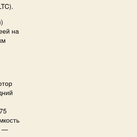
LTC).
)
еей на
км
отор
едний
575
Ёмкость
е —