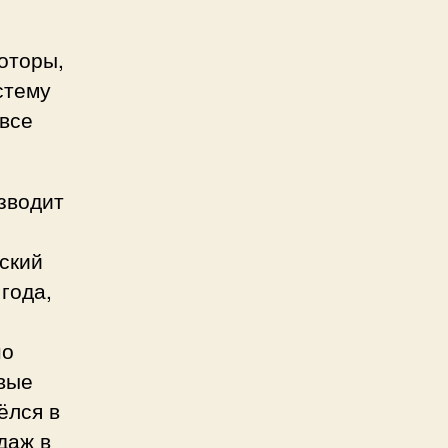
оторы,
стему
 все
зводит
нский
года,
но
рвые
ёлся в
даж в