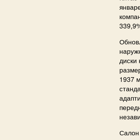
январ
компан
339,9%
Обнов
наружн
диски
разме
1937 м
станд
адапти
перед
незав
Салон