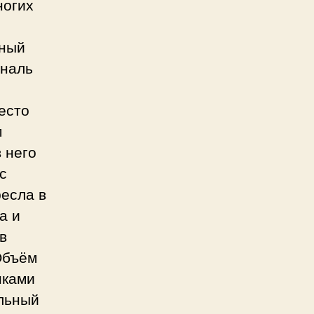
ногих
нный
ональ
есто
м
 него
с
есла в
а и
в
Объём
нками
ельный