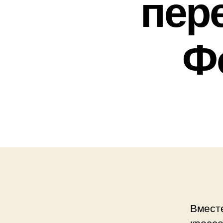
пере
Ф
Вмест
кросс