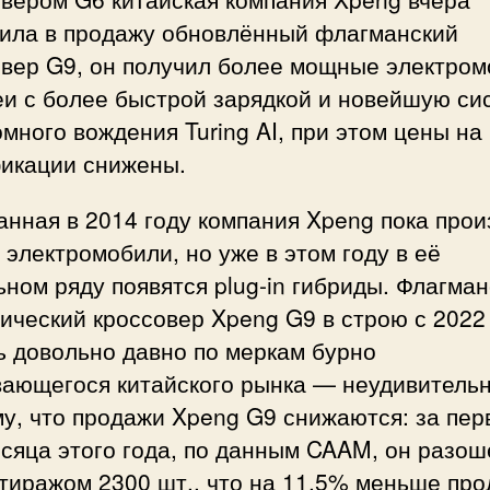
тила в продажу обновлённый флагманский
овер G9, он получил более мощные электром
еи с более быстрой зарядкой и новейшую си
много вождения Turing AI, при этом цены на
икации снижены.
нная в 2014 году компания Xpeng пока прои
 электромобили, но уже в этом году в её
ном ряду появятся plug-in гибриды. Флагма
ический кроссовер Xpeng G9 в строю с 2022 
ь довольно давно по меркам бурно
вающегося китайского рынка — неудивитель
у, что продажи Xpeng G9 снижаются: за пе
сяца этого года, по данным CAAM, он разош
тиражом 2300 шт., что на 11,5% меньше про