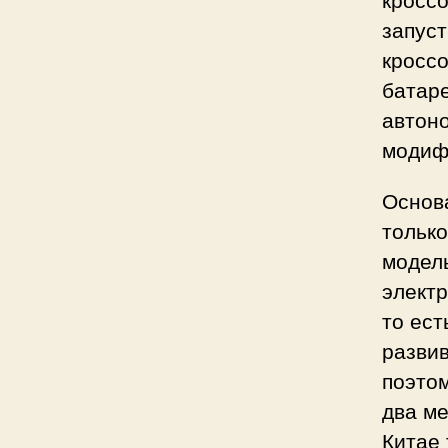
запус
кросс
батар
автоно
модиф
Основа
только
модель
электр
то ест
разви
поэтом
два ме
Китае 