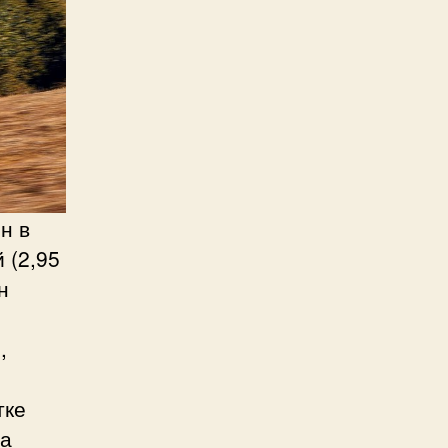
н в
 (2,95
н
,
тке
на