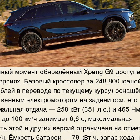
нный момент обновлённый Xpeng G9 доступе
ерсиях. Базовый кроссовер за 248 800 юаней
блей в переводе по текущему курсу) оснащё
венным электромотором на задней оси, его
альная отдача — 258 кВт (351 л.с.) и 465 Нм
 до 100 км/ч занимает 6,6 с, максимальная
ть этой и других версий ограничена на отме
/ч. Ёмкость батареи — 79 кВт·ч, запас хода 