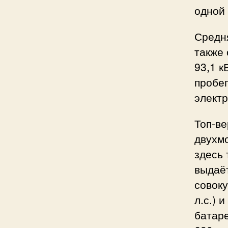
одной 
Средня
также 
93,1 к
пробег
электр
Топ-ве
двухм
здесь 
выдаёт
совоку
л.с.) 
батаре