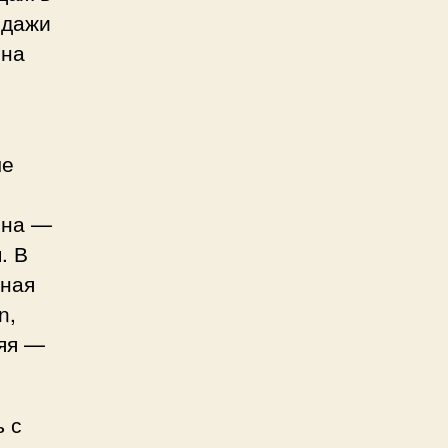
одажи
 на
,
ые
ина —
. В
нная
n,
няя —
 с