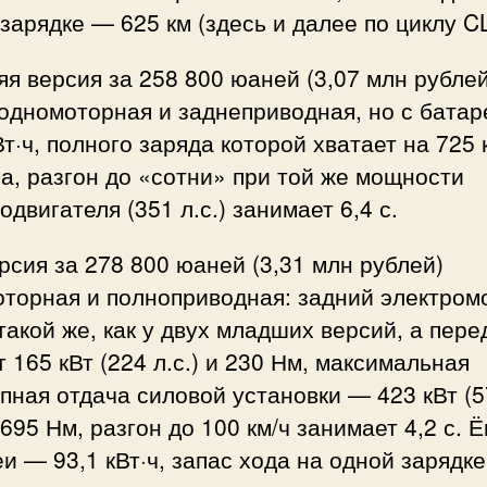
зарядке — 625 км (здесь и далее по циклу C
я версия за 258 800 юаней (3,07 млн рублей
одномоторная и заднеприводная, но с батар
Вт·ч, полного заряда которой хватает на 725 
а, разгон до «сотни» при той же мощности
одвигателя (351 л.с.) занимает 6,4 с.
рсия за 278 800 юаней (3,31 млн рублей)
оторная и полноприводная: задний электром
такой же, как у двух младших версий, а пер
 165 кВт (224 л.с.) и 230 Нм, максимальная
пная отдача силовой установки — 423 кВт (
и 695 Нм, разгон до 100 км/ч занимает 4,2 с. 
и — 93,1 кВт·ч, запас хода на одной зарядк