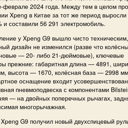
е-феврале 2024 года. Между тем в целом пр
ии Xpeng в Китае за тот же период выросли
 и составили 56 291 электромобиль.
ление у Xpeng G9 вышло чисто техническим
ый дизайн не изменился (разве что колёсн
 новые — 20- либо 21-дюймовые), ключевые
ры прежние: габаритная длина — 4891, шир
м, высота — 1670, колёсная база — 2998 мм
артное оснащение входит усовершенствова
вная пневмоподвеска с компонентами Bilstei
няя — на двойных поперечных рычагах, зад
исимая многорычажная.
 Xpeng G9 получил новый двухспицевый руль