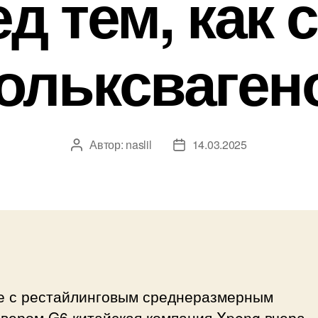
д тем, как 
ольксваген
Автор:
naslil
14.03.2025
Автор
Дата
записи
записи
е с рестайлинговым среднеразмерным
овером G6 китайская компания Xpeng вчера