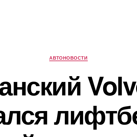
Рубрики
АВТОНОВОСТИ
анский Volv
ался лифтб