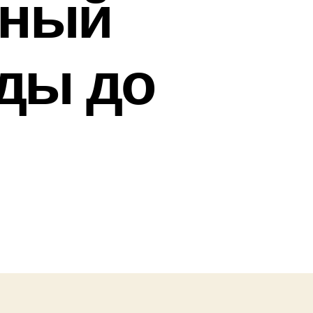
лный
нды до