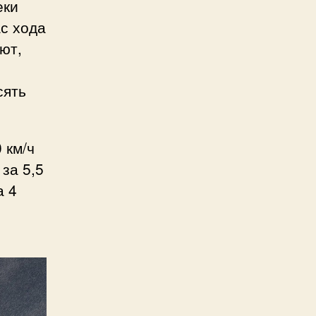
еки
с хода
ют,
сять
 км/ч
за 5,5
а 4