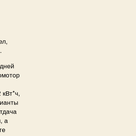
ел,
.
адней
омотор
 кВт*ч,
рианты
тдача
, а
те