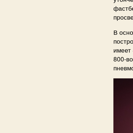
фастб
просв
В осно
постро
имеет 
800-во
пневм