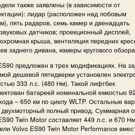
дели также заявлены (в зависимости от
ектации): лидар (расположен над лобовым
м), пять радаров, семь камер и двенадцать
звуковых датчиков; проекционный дисплей,
охромная крыша, вентиляция передних крес
ев заднего дивана, камеры кругового обзора
ES90 предложен в трех модификациях. На з
амой дешевой пятидверки установлен электр
тью 333 л.с. (480 Нм). Такой лифтбек
ектован батареей номинальной емкостью 92
хода – 650 км по циклу WLTP. Остальные ва
 двухмоторный полный привод. Суммарная о
ES90 Twin Motor составляет 449 л.с. и 670 Нм
ели Volvo ES90 Twin Motor Performance вмес