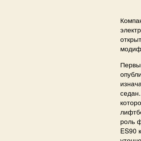
Компа
электр
открыт
модиф
Первы
опубл
изнача
седан.
которо
лифтбе
роль ф
ES90 к
утонче