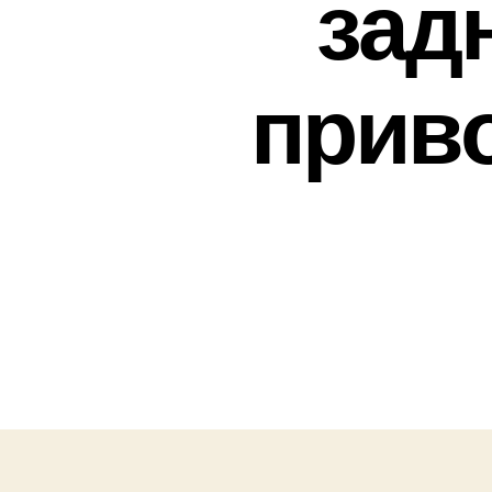
зад
приво