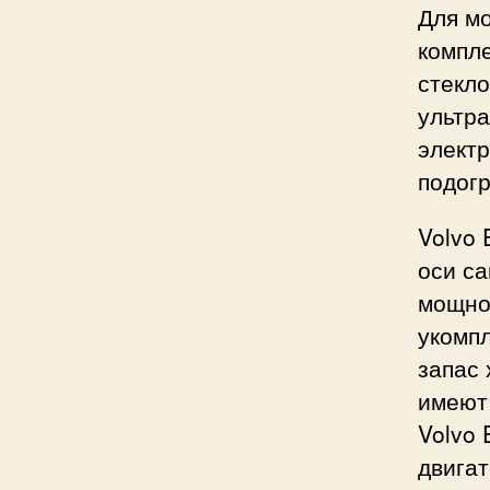
Для мо
компл
стекло
ультра
электр
подогр
Volvo 
оси с
мощнос
укомпл
запас 
имеют
Volvo 
двигат