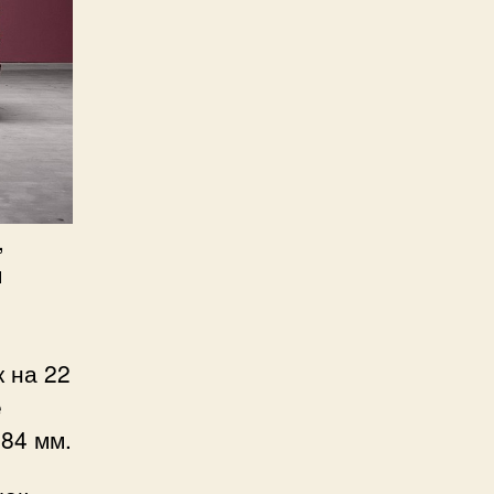
,
м
к на 22
е
184 мм.