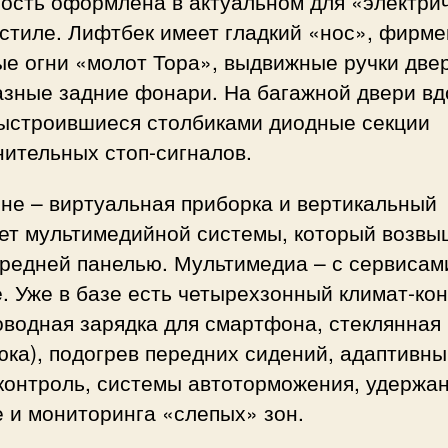
ость оформлена в актуальном для «электри
 стиле. Лифтбек имеет гладкий «нос», фирм
е огни «молот Тора», выдвижные ручки две
азные задние фонари. На багажной двери вд
выстроившиеся столбиками диодные секции
ительных стоп-сигналов.
не – виртуальная приборка и вертикальный
ет мультимедийной системы, который возвы
ередней панелью. Мультимедиа – с сервисам
. Уже в базе есть четырехзонный климат-кон
оводная зарядка для смартфона, стеклянная
юка), подогрев передних сидений, адаптивн
контроль, системы автоторможения, удержан
е и мониторинга «слепых» зон.