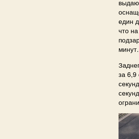
выдаю
оснаще
един д
что на
подзар
минут.
Заднеп
за 6,9
секунд
секунд
ограни