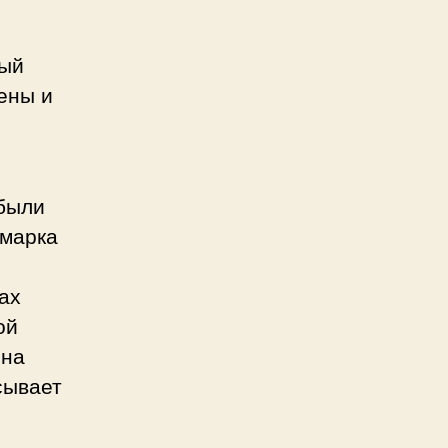
вый
ены и
 были
 марка
я
ах
ой
ена
сывает