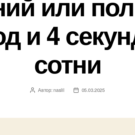
ний или по
д и 4 секу
сотни
Автор:
naslil
05.03.2025
Автор
Дата
записи
записи