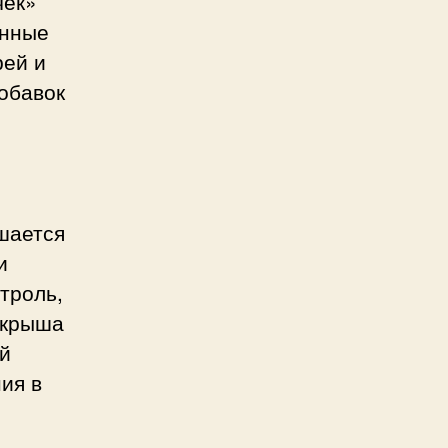
чек»
енные
рей и
обавок
шается
и
троль,
 крыша
ый
ия в