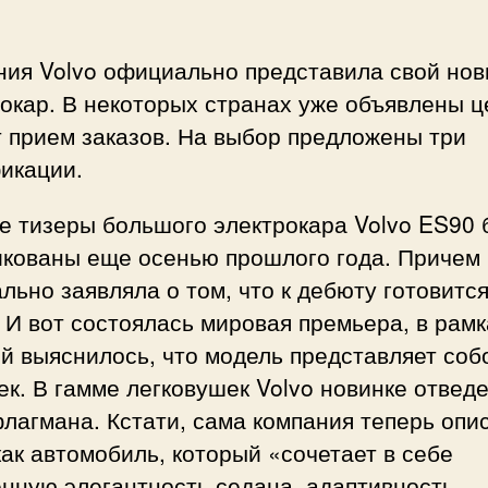
ния Volvo официально представила свой но
окар. В некоторых странах уже объявлены ц
 прием заказов. На выбор предложены три
икации.
е тизеры большого электрокара Volvo ES90
икованы еще осенью прошлого года. Причем
льно заявляла о том, что к дебюту готовитс
 И вот состоялась мировая премьера, в рамк
й выяснилось, что модель представляет соб
к. В гамме легковушек Volvo новинке отвед
лагмана. Кстати, сама компания теперь опи
ак автомобиль, который «сочетает в себе
нную элегантность седана, адаптивность