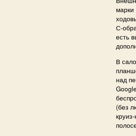
Внешн
марки
ходовы
С-обр
есть 
дополн
В сало
планш
над п
Google
беспр
(без л
круиз-
полос