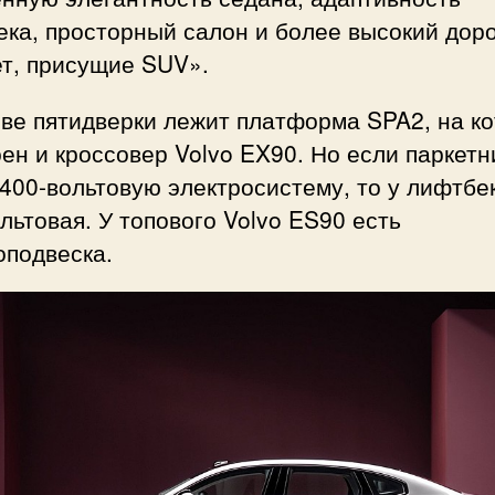
ека, просторный салон и более высокий до
ет, присущие SUV».
ве пятидверки лежит платформа SPA2, на к
ен и кроссовер Volvo EX90. Но если паркетн
400-вольтовую электросистему, то у лифтбе
льтовая. У топового Volvo ES90 есть
оподвеска.