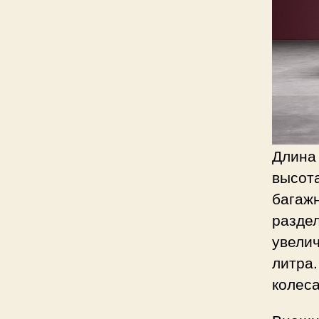
Длина
высота
багажн
раздел
увелич
литра.
колеса