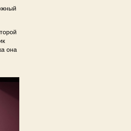
рожный
оторой
ик
ка она