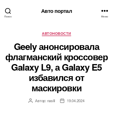
Авто портал
Поиск
Меню
Рубрики
АВТОНОВОСТИ
Geely анонсировала
флагманский кроссовер
Galaxy L9, а Galaxy E5
избавился от
маскировки
Автор:
naslil
19.04.2024
Автор
Дата
записи
записи