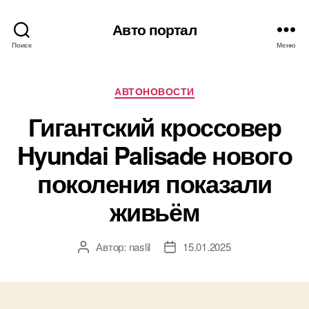
Авто портал
Поиск
Меню
Рубрики
АВТОНОВОСТИ
Гигантский кроссовер
Hyundai Palisade нового
поколения показали
живьём
Автор:
naslil
15.01.2025
Автор
Дата
записи
записи