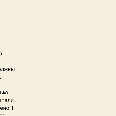
в
и
должны
х
лько
ватали»
ено 1
100