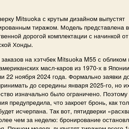
ерку Mitsuoka с крутым дизайном выпустят
ированным тиражом. Модель представлена в
венной дорогой комплектации с начинкой от
ской Хонды.
заказов на хэтчбек Mitsuoka M55 с обликом 
американских масл-каров из 1970-х в Япони
и 22 ноября 2024 года. Формально заявки 
ринимать до середины января 2025-го, но и
ество изначально было ограничено. Поэтому
ия предупредила, что закроет бронь, как то
будет исчерпана. Так вот, пятидверки «расх
олее чем за неделю: бронирование остановл
я. Причем модель выпустят тиражом всего 