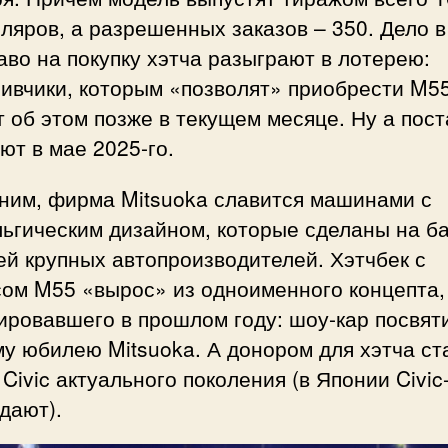
ляров, а разрешенных заказов – 350. Дело в
аво на покупку хэтча разыграют в лотерею:
ивчики, которым «позволят» приобрести M55
 об этом позже в текущем месяце. Ну а пост
ют в мае 2025-го.
ним, фирма Mitsuoka славится машинами с
ьгическим дизайном, которые сделаны на б
й крупных автопроизводителей. Хэтчбек с
сом M55 «вырос» из одноименного концепта,
ровавшего в прошлом году: шоу-кар посвят
у юбилею Mitsuoka. А донором для хэтча ст
Civic актуального поколения (в Японии Civic
дают).