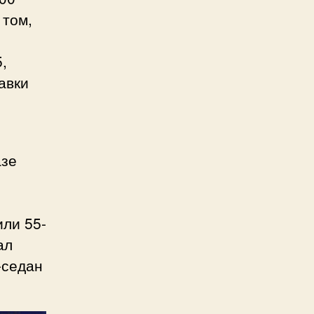
 том,
,
авки
азе
или 55-
ал
-седан