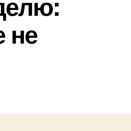
делю:
 не