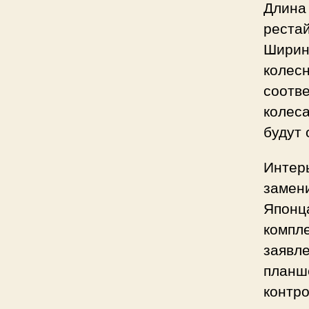
Длина 
рестай
Ширина
колесн
соотв
колеса
будут
Интерь
замени
Японц
компле
заявл
планше
контр