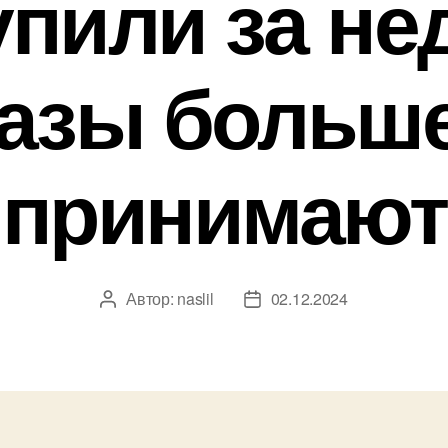
упили за не
казы больше
принимают
Автор:
naslil
02.12.2024
Автор
Дата
записи
записи