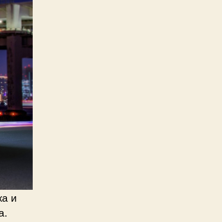
ка и
а.