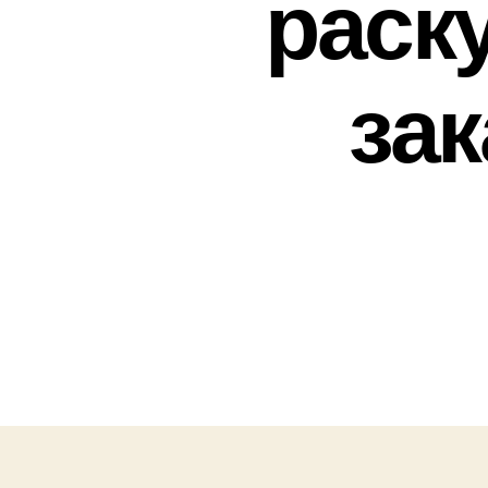
раск
за