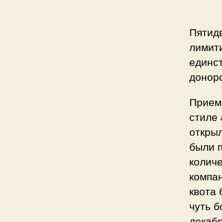
Пятидв
лимит
единст
донор
Прием 
стиле 
открыл
были п
колич
компан
квота 
чуть б
декабр