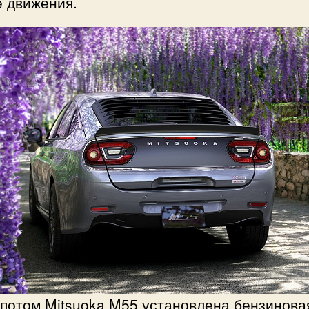
е движения.
апотом Mitsuoka M55 установлена бензинова