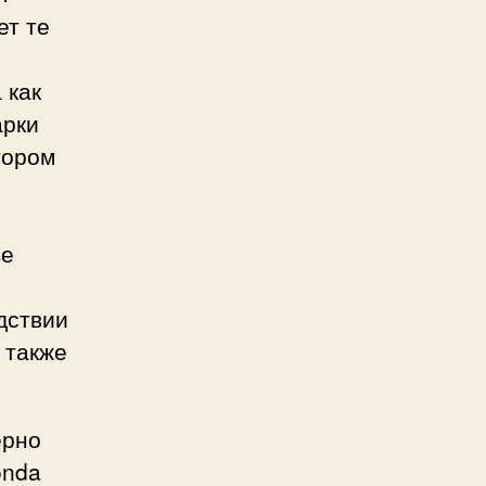
ет те
 как
арки
тором
ве
едствии
 также
ерно
onda