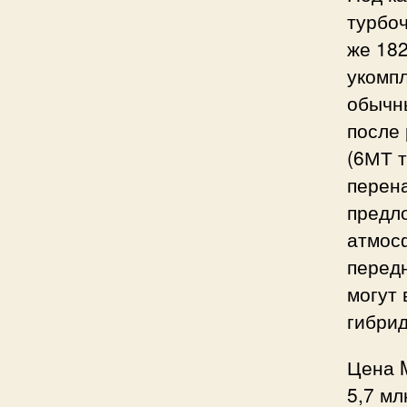
турбоч
же 182
укомпл
обычны
после
(6МТ 
перен
предло
атмосф
передн
могут 
гибри
Цена M
5,7 мл