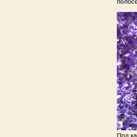
полос
Под к