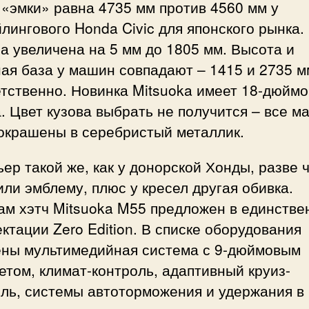
«эмки» равна 4735 мм против 4560 мм у
лингового Honda Civic для японского рынка.
 увеличена на 5 мм до 1805 мм. Высота и
ая база у машин совпадают – 1415 и 2735 м
етственно. Новинка Mitsuoka имеет 18-дюйм
. Цвет кузова выбрать не получится – все 
 окрашены в серебристый металлик.
ер такой же, как у донорской Хонды, разве 
ли эмблему, плюс у кресел другая обивка.
ам хэтч Mitsuoka M55 предложен в единстве
ктации Zero Edition. В списке оборудования
ены мультимедийная система с 9-дюймовым
том, климат-контроль, адаптивный круиз-
оль, системы автоторможения и удержания в