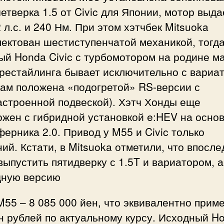
етверка 1.5 от Civic для Японии, мотор выда
 л.с. и 240 Нм. При этом хэтчбек Mitsuoka
ектован шестиступенчатой механикой, тогда
й Honda Civic с турбомотором на родине м
 рестайлинга бывает исключительно с вариа
там положена «подогретой» RS-версии с
астроенной подвеской). Хэтч Хонды еще
жен с гибридной установкой e:HEV на осно
ерника 2.0. Привод у M55 и Civic только
ий. Кстати, в Mitsuoka отметили, что впосл
выпустить пятидверку с 1.5T и вариатором, а
дную версию
55 – 8 085 000 йен, что эквивалентно прим
н рублей по актуальному курсу. Исходный H