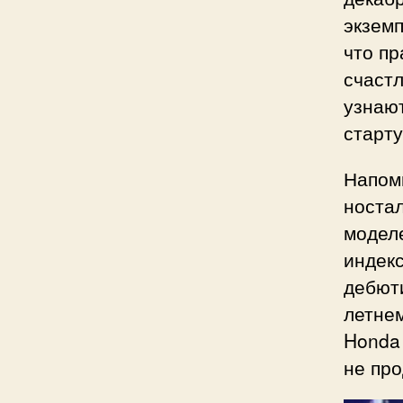
экземп
что пр
счастл
узнают
старту
Напом
ностал
моделе
индек
дебюти
летнем
Honda 
не про