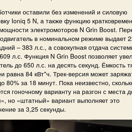
ботчики оставили без изменений и силовую
вку Ioniq 5 N, а также функцию кратковреме
мощности электромоторов N Grin Boost. Пе
родвигатель в номинальном режиме выдает 2
задний – 383 л.с., а совокупная отдача систе
609 л.с. Функция N Grin Boost позволяет уве
тель до 650 л.с. на десять секунд. Ёмкость т
и равна 84 кВт*ч. Трек-версия может заряжа
до 80% за 18 минут. Пока неизвестно, скольк
тся гоночному варианту на разгон с места д
», но «штатный» вариант выполняет это
ение за 3,25 секунды.