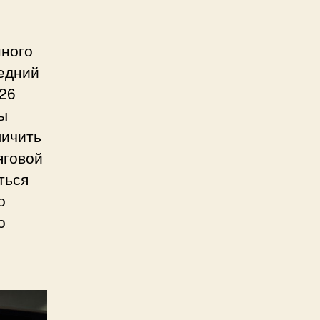
нного
редний
26
мы
личить
яговой
ться
о
о