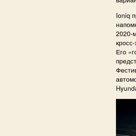
Ioniq 
напом
2020-
кросс-
Его «г
предст
Фестив
автомо
Hyunda