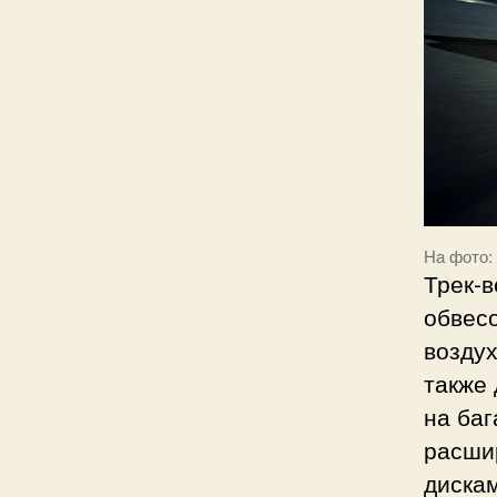
На фото: 
Трек-
обвесо
воздух
также
на баг
расши
дискам