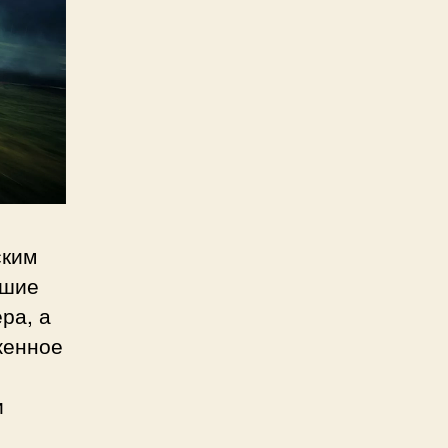
ским
ьшие
ра, а
женное
и