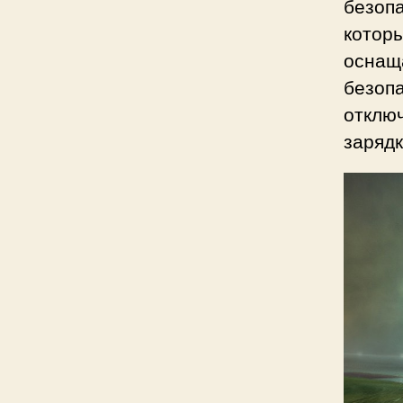
безоп
котор
оснаща
безопа
отключ
зарядк