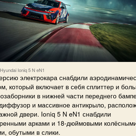
Hyundai Ioniq 5 N eN1
версию электрокара снабдили аэродинамиче
м, который включает в себя сплиттер и бол
озаборники в нижней части переднего бампе
 диффузор и массивное антикрыло, располо
ажной двери. Ioniq 5 N eN1 снабдили
ренными арками и 18-дюймовыми колёсным
и, обутыми в слики.