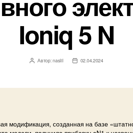
вного элек
Ioniq 5 N
Автор:
naslil
02.04.2024
Автор
Дата
записи
записи
вая модификация, созданная на базе «штатн
та модели, получила прибавку eN1 к назван