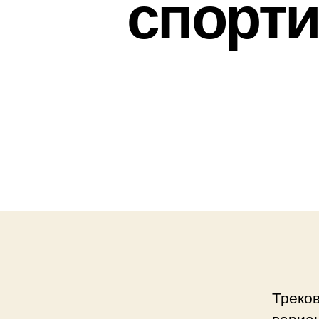
спорти
Треко
вариан