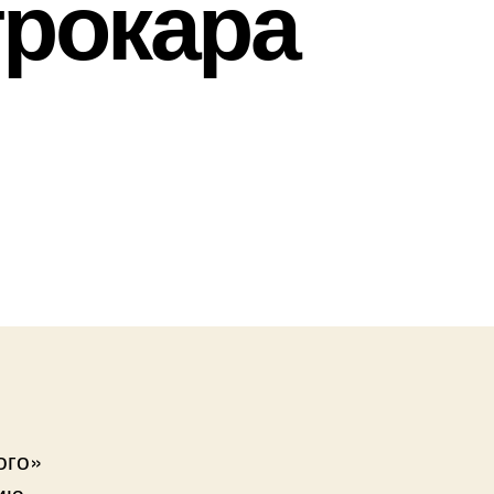
трокара
ого»
ию.