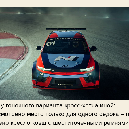
у гоночного варианта кросс-хэтча иной:
мотрено место только для одного седока – 
ено кресло-ковш с шеститочечными ремнями