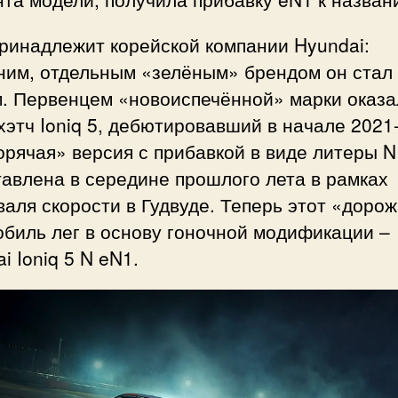
принадлежит корейской компании Hyundai:
ним, отдельным «зелёным» брендом он стал 
м. Первенцем «новоиспечённой» марки оказа
хэтч Ioniq 5, дебютировавший в начале 2021-
орячая» версия с прибавкой в виде литеры 
авлена в середине прошлого лета в рамках
аля скорости в Гудвуде. Теперь этот «доро
биль лег в основу гоночной модификации –
i Ioniq 5 N eN1.