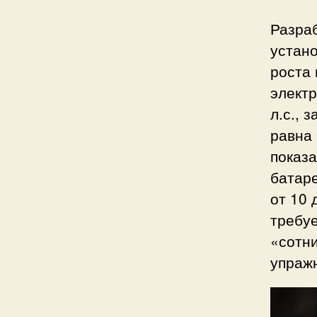
Разра
устано
роста 
элект
л.с., 
равна 
показа
батаре
от 10 
требуе
«сотни
упражн