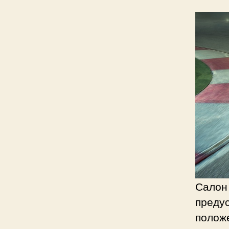
Салон 
предус
полож