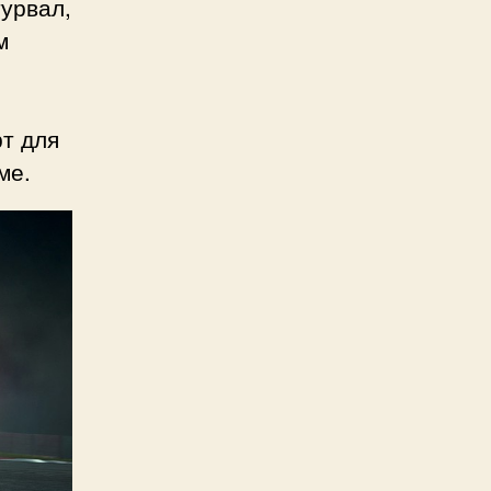
урвал,
м
т для
ме.