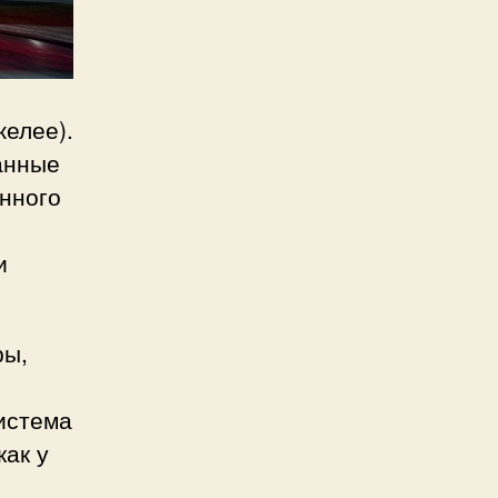
желее).
анные
енного
и
ры,
система
как у