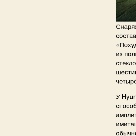
Снаряж
состав
«Похуд
из пол
стекл
шести
четыр
У Hyun
спосо
амплит
имитац
обычно