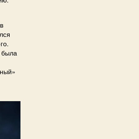
в
лся
го.
N была
жный»