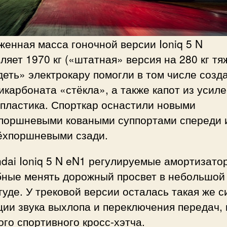
енная масса гоночной версии Ioniq 5 N
ляет 1970 кг («штатная» версия на 280 кг тя
еть» электрокару помогли в том числе созд
икарбоната «стёкла», а также капот из усил
опластика. Спорткар оснастили новыми
поршневыми коваными суппортами спереди 
ёхпоршневыми сзади.
dai Ioniq 5 N eN1 регулируемые амортизато
бные менять дорожный просвет в небольшой
уде. У трековой версии осталась такая же 
ии звука выхлопа и переключения передач, 
го спортивного кросс-хэтча.