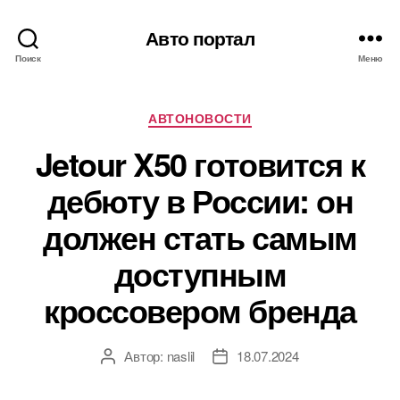
Авто портал
Поиск
Меню
Рубрики
АВТОНОВОСТИ
Jetour X50 готовится к
дебюту в России: он
должен стать самым
доступным
кроссовером бренда
Автор:
naslil
18.07.2024
Автор
Дата
записи
записи