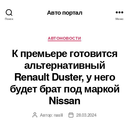
Авто портал
Поиск
Меню
Рубрики
АВТОНОВОСТИ
К премьере готовится
альтернативный
Renault Duster, у него
будет брат под маркой
Nissan
Автор:
naslil
28.03.2024
Автор
Дата
записи
записи