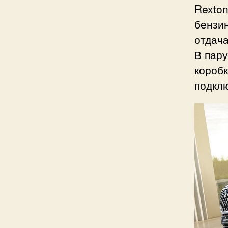
Rexton
бензи
отдача
В пару
коробк
подкл