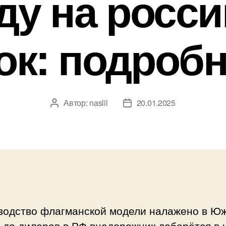
ду на росси
ок: подробн
Автор:
naslil
20.01.2025
Автор
Дата
записи
записи
водство флагманской модели налажено в Ю
 до дилеров в РФ внедорожник доберётся в 