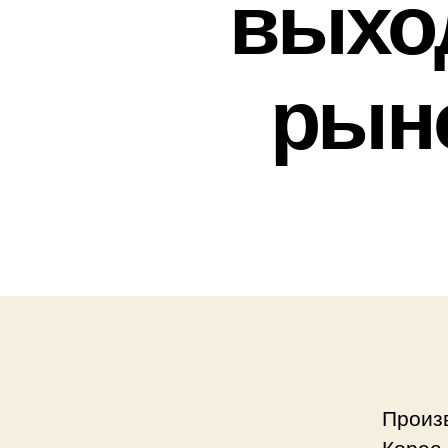
выхо
рын
Произ
Корее,