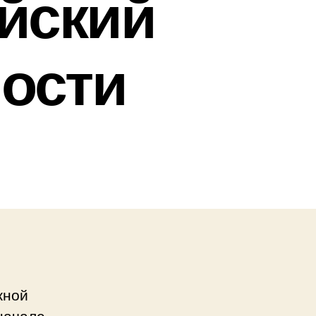
йский
ости
жной
начале