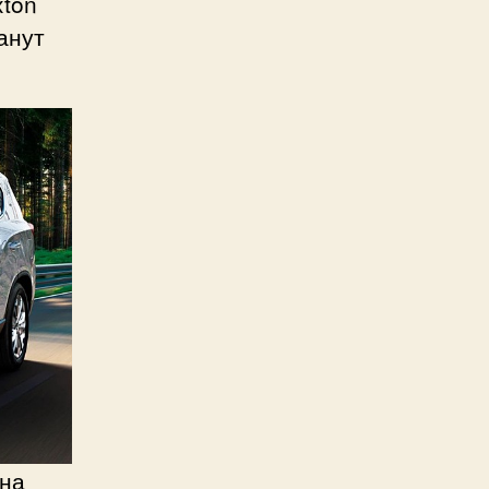
xton
анут
 на