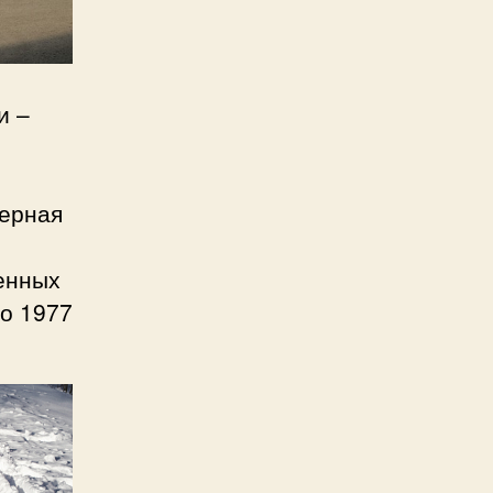
и –
мерная
женных
до 1977