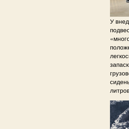
У вне
подве
«мног
полож
легкос
запаск
грузов
сидень
литров