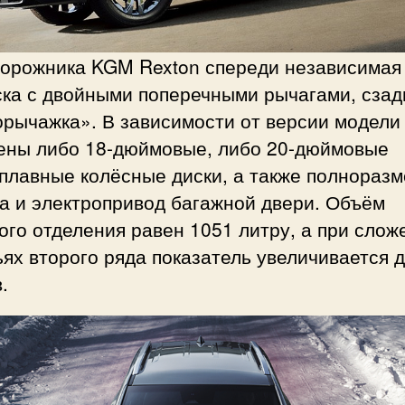
дорожника KGM Rexton спереди независимая
ска с двойными поперечными рычагами, сзад
орычажка». В зависимости от версии модели
ены либо 18-дюймовые, либо 20-дюймовые
плавные колёсные диски, а также полнораз
а и электропривод багажной двери. Объём
ого отделения равен 1051 литру, а при сло
ях второго ряда показатель увеличивается 
.