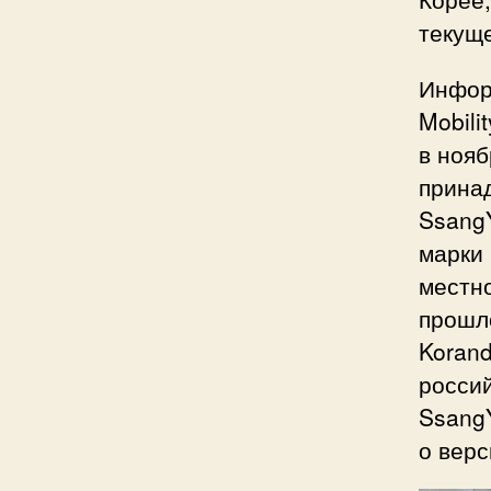
текуще
Инфор
Mobili
в нояб
прина
Ssang
марки
местно
прошло
Koran
росси
SsangY
о верс