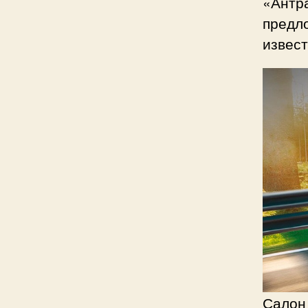
«Антр
предло
извест
Салон 