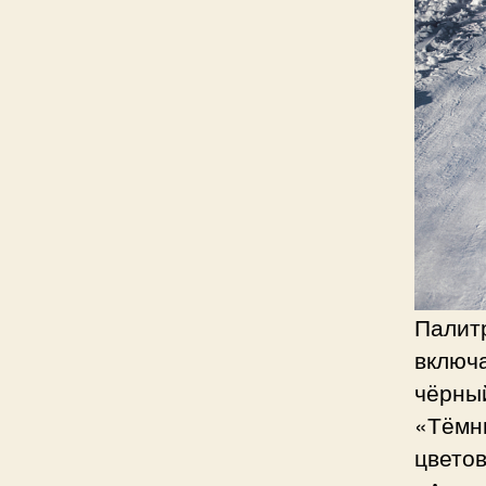
Палит
включа
чёрны
«Тёмн
цвето