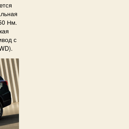
ется
альная
50 Нм.
кая
ивод с
WD).