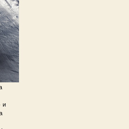
а
 и
а