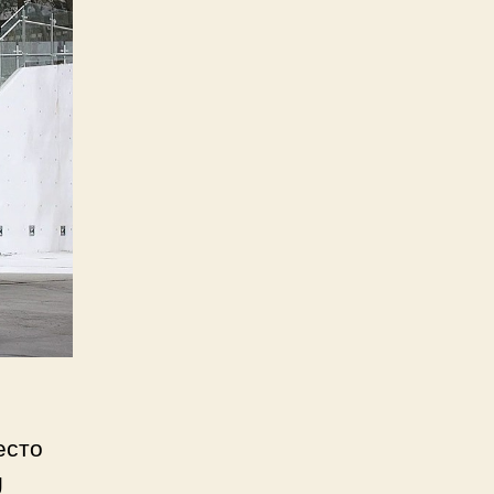
есто
g