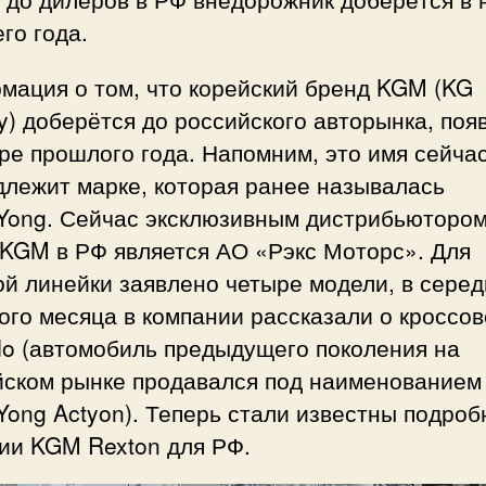
го года.
мация о том, что корейский бренд KGM (KG
ty) доберётся до российского авторынка, поя
ре прошлого года. Напомним, это имя сейча
длежит марке, которая ранее называлась
Yong. Сейчас эксклюзивным дистрибьюторо
 KGM в РФ является АО «Рэкс Моторс». Для
й линейки заявлено четыре модели, в сере
го месяца в компании рассказали о кроссо
do (автомобиль предыдущего поколения на
йском рынке продавался под наименованием
ong Actyon). Теперь стали известны подроб
ии KGM Rexton для РФ.