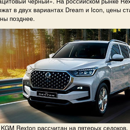
ацитовый чёрный». На российском рынке Re
жат в двух вариантах Dream и Icon, цены ст
ны позднее.
KGM Rexton рассчитан на пятерых седоков,