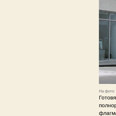
На фото:
Готовя
полно
флагм