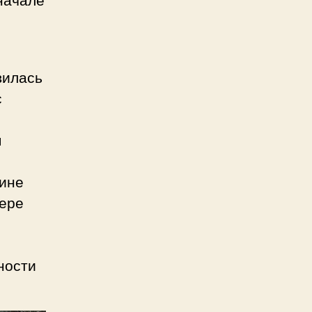
вилась
с
м
дине
вере
ности