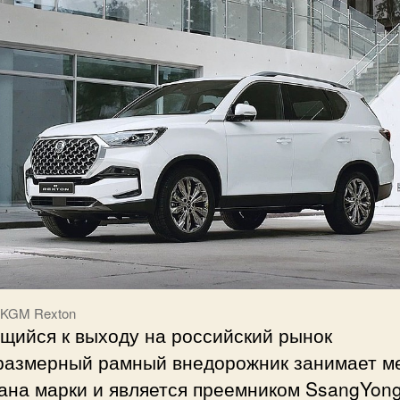
 KGM Rexton
щийся к выходу на российский рынок
размерный рамный внедорожник занимает м
ана марки и является преемником SsangYon