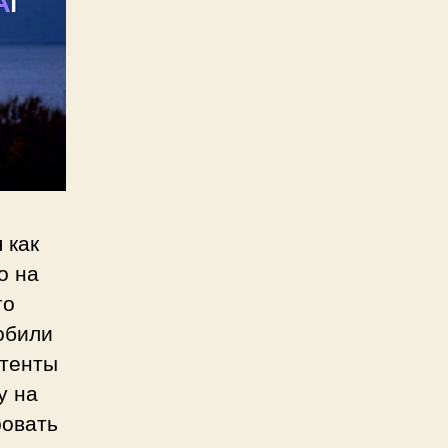
 как
о на
го
обили
стенты
у на
ровать