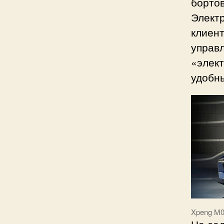
бортов
Элект
клиен
управл
«элек
удобн
Xpeng M0
На се