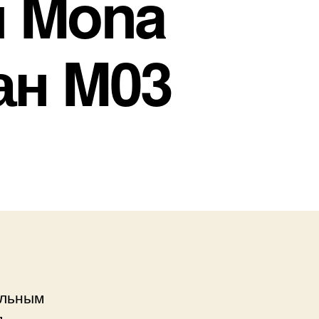
и Mona
ан M03
ельным
я