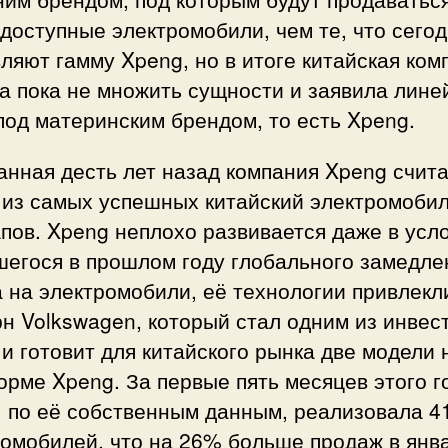
доступные электромобили, чем те, что сего
ляют гамму Xpeng, но в итоге китайская ком
а пока не множить сущности и заявила лине
од материнским брендом, то есть Xpeng.
нная десть лет назад компания Xpeng счит
 из самых успешных китайский электромоби
пов. Xpeng неплохо развивается даже в усл
шегося в прошлом году глобального замедле
 на электромобили, её технологии привлекл
н Volkswagen, который стал одним из инвес
и готовит для китайского рынка две модели 
рме Xpeng. За первые пять месяцев этого г
 по её собственным данным, реализовала 4
омобилей, что на 26% больше продаж в янв