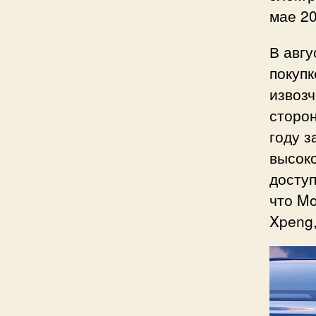
мае 20
В авгу
покупк
извозч
сторон
году з
высок
доступ
что Mo
Xpeng,