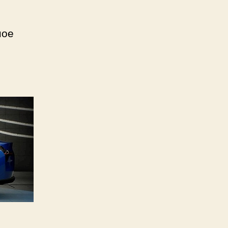
ное
и
ь