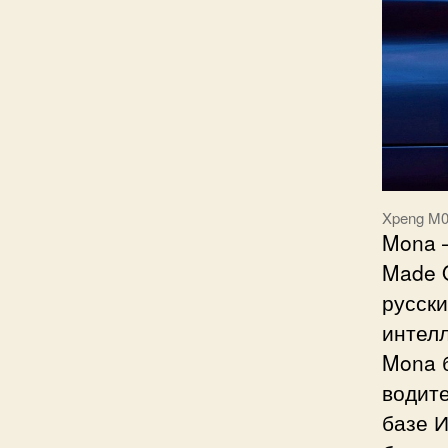
Xpeng M0
Mona 
Made O
русски
интелл
Mona 
водит
базе 