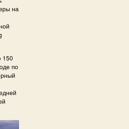
еры на
дной
g
о 150
воде по
ерный
едней
ей