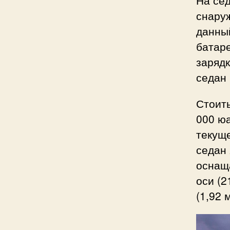
снаруж
данный
батаре
зарядк
седан 
Стоить
000 юа
текуще
седан 
оснащ
оси (2
(1,92 