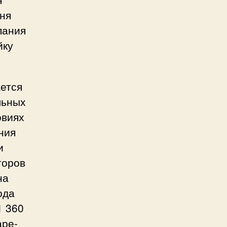
дня
пания
йку
ается
льных
овиях
ния
и
торов
на
ода
1 360
аре-