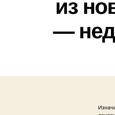
из но
— нед
Изнач
дочер