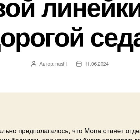
вой линейк
орогой сед
Автор:
naslil
11.06.2024
Автор
Дата
записи
записи
ально предполагалось, что Mona станет отд
ним брендом, под которым будут продаватьс