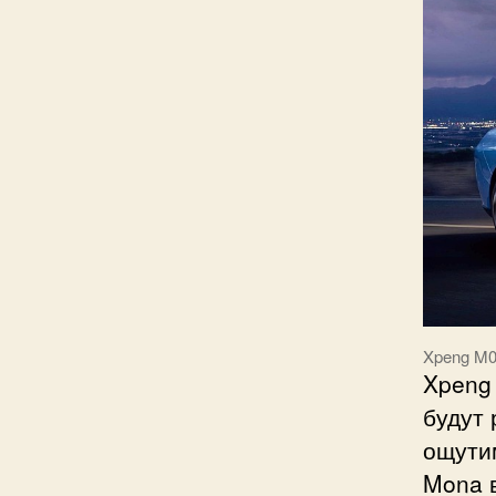
Xpeng M0
Xpeng 
будут 
ощути
Mona в