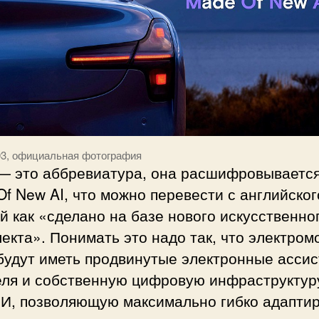
3, официальная фотография
— это аббревиатура, она расшифровывается
f New AI, что можно перевести с английског
й как «сделано на базе нового искусственно
екта». Понимать это надо так, что электром
будут иметь продвинутые электронные асси
еля и собственную цифровую инфраструктур
ИИ, позволяющую максимально гибко адапти