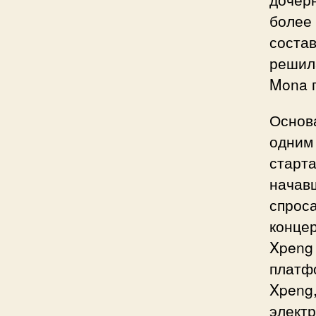
более 
состав
решил
Mona п
Основа
одним
старта
начав
спроса
концер
Xpeng 
платфо
Xpeng,
электр