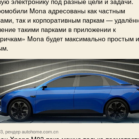
ую электронику под разные цели и задачи.
ромобили Mona адресованы как частным
тами, так и корпоративным паркам — удалён
ение такими парками в приложении к
тричкам» Mona будет максимально простым 
ым.
3, рендер autohome.com.cn
дан Xpeng M03 пока можно только посмотрет