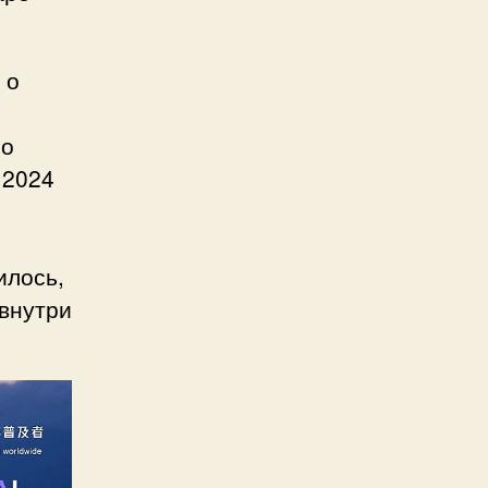
 о
со
 2024
илось,
 внутри