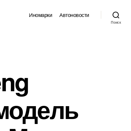
Иномарки
Автоновости
Поиск
eng
модель