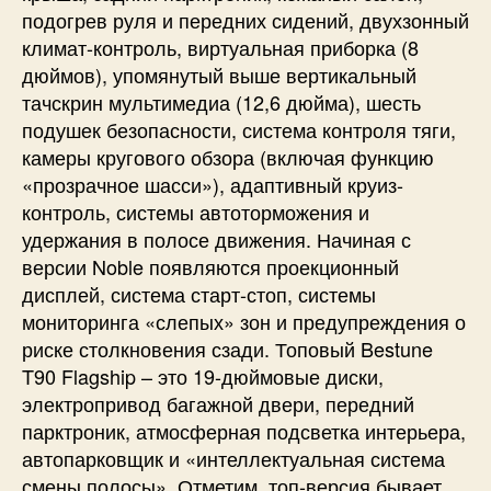
подогрев руля и передних сидений, двухзонный
климат-контроль, виртуальная приборка (8
дюймов), упомянутый выше вертикальный
тачскрин мультимедиа (12,6 дюйма), шесть
подушек безопасности, система контроля тяги,
камеры кругового обзора (включая функцию
«прозрачное шасси»), адаптивный круиз-
контроль, системы автоторможения и
удержания в полосе движения. Начиная с
версии Noble появляются проекционный
дисплей, система старт-стоп, системы
мониторинга «слепых» зон и предупреждения о
риске столкновения сзади. Топовый Bestune
T90 Flagship – это 19-дюймовые диски,
электропривод багажной двери, передний
парктроник, атмосферная подсветка интерьера,
автопарковщик и «интеллектуальная система
смены полосы». Отметим, топ-версия бывает