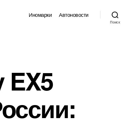
Иномарки
Автоновости
Поиск
y EX5
России: