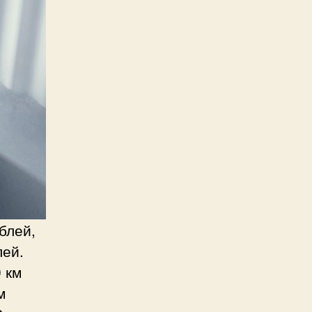
блей,
лей.
 км
м