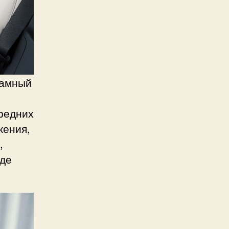
рамный
редних
жения,
,
зде