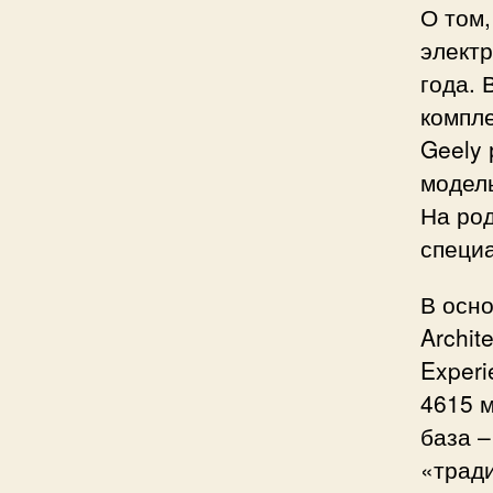
О том,
электр
года. 
компл
Geely 
модель
На род
специ
В осно
Archit
Experi
4615 м
база –
«тради