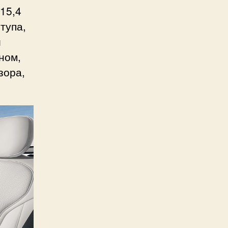
15,4
тупа,
й
ном,
зора,