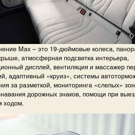
нение Max – это 19-дюймовые колеса, пано
крыше, атмосферная подсветка интерьера,
ционный дисплей, вентиляция и массажер пе
ий, адаптивный «круиз», системы автотормо
ия за разметкой, мониторинга «слепых» зон
знавания дорожных знаков, помощи при вые
м ходом.