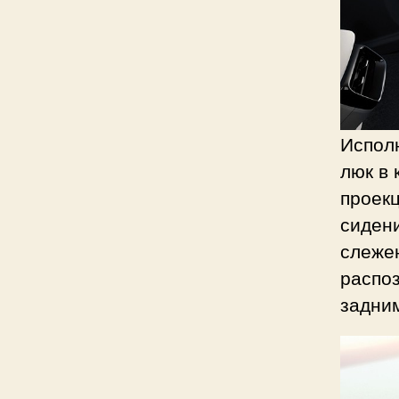
Испол
люк в 
проек
сиден
слежен
распо
задни