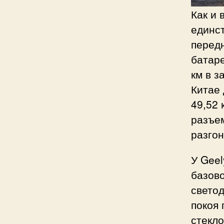
Как и 
единс
передн
батаре
км в з
Китае
49,52 
разъем
разгон
У Geel
базово
светод
покоя 
стекло