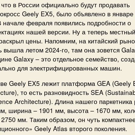
 что в России официально будут продавать
окросс Geely EX5, было объявлено в январе
В начале февраля появились подробности о
ектациях нашей версии. Ну а теперь местны
раскрыл цены. Напомним, на китайский рыно
 вышла летом 2024-го, там она зовется Gala
ине Galaxy – это отдельное семейство, соз
ально для электрифицированных машин.
ве Geely EX5 лежит платформа GEA (Geely El
ecture), то есть разновидность SEA (Sustaina
ence Architecture). Длина нашего паркетника
м, ширина – 1901 мм, высота – 1670 мм, ко
 2750 мм. Таким образом, он чуть компактне
ционного» Geely Atlas второго поколения.