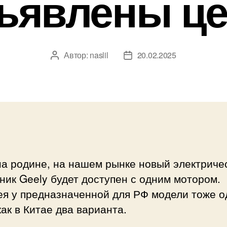
ъявлены ц
Автор:
naslil
20.02.2025
Автор
Дата
записи
записи
на родине, на нашем рынке новый электриче
ник Geely будет доступен с одним мотором.
ея у предназначенной для РФ модели тоже о
как в Китае два варианта.