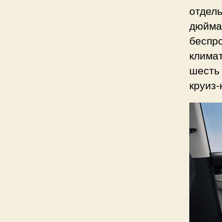
отдель
дюйма 
беспр
климат
шесть 
круиз-