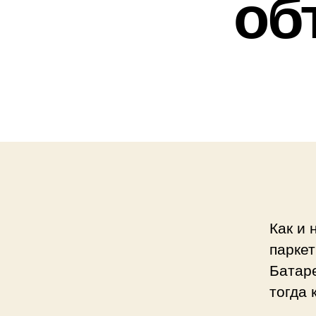
об
Как и 
паркет
Батар
тогда 