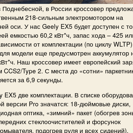
в Поднебесной, в России кроссовер предложа
твенным 218-сильным электромотором на
ей оси. У нас Geely EX5 будет доступен с т
ей емкостью 60,2 кВт*ч, запас хода – 425 ил
ависимости от комплектации (по циклу WLTP)
 для модели еще предусмотрен аккумулятор 
кВт*ч. Наш кроссовер имеет европейский за
 CCS2/Type 2. С места до «сотни» паркетни
яется за 6,9 секунды.
y EX5 две комплектации. В списке оборудов
й версии Pro значатся: 18-дюймовые диски,
иодная оптика, «зимний» пакет (обогрев зон
передних стеклоочистителей и форсунок
омывателя, подогрев руля и всех сидений),