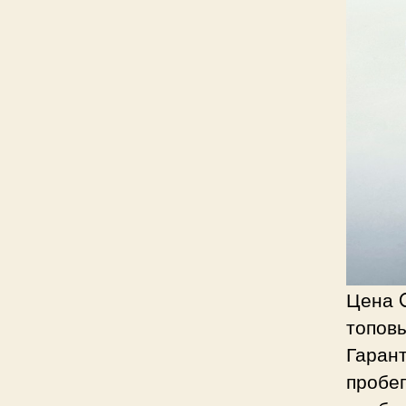
Цена G
топовы
Гарант
пробег