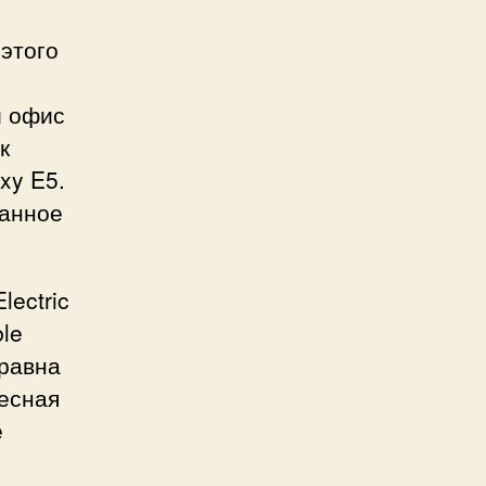
 этого
й офис
к
xy E5.
данное
ectric
ble
 равна
лесная
е