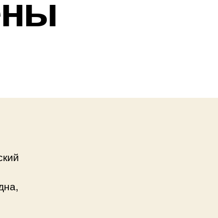
ены
ский
дна,