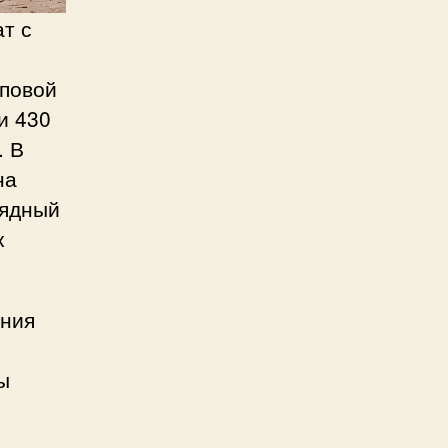
т с
оповой
и 430
. В
на
рядный
к
ания
ы