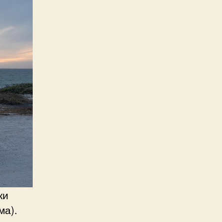
ки
ма).