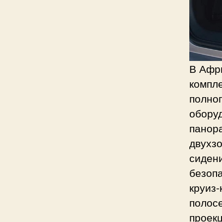
В Афри
компле
полноп
оборуд
панор
двухзо
сиден
безопа
круиз-
полосе
проек