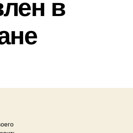
влен в
ане
воего
тавить