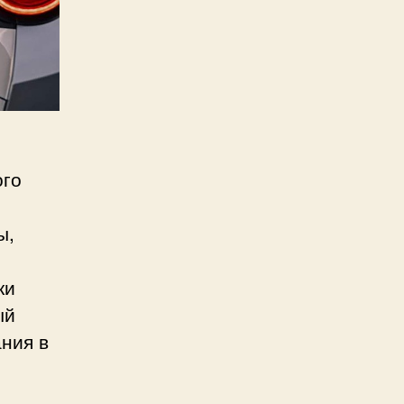
ого
ы,
ки
ый
ния в