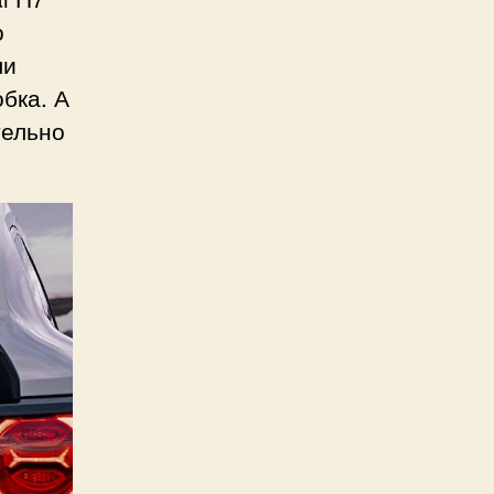
о
ли
бка. А
тельно