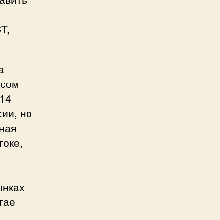
T,
а
ксом
 14
ии, но
нная
токе,
ынках
тае