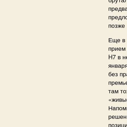
предва
предл
позже 
Еще в 
прием
H7 в н
января
без пр
премье
там то
«живы
Напом
решено
позици