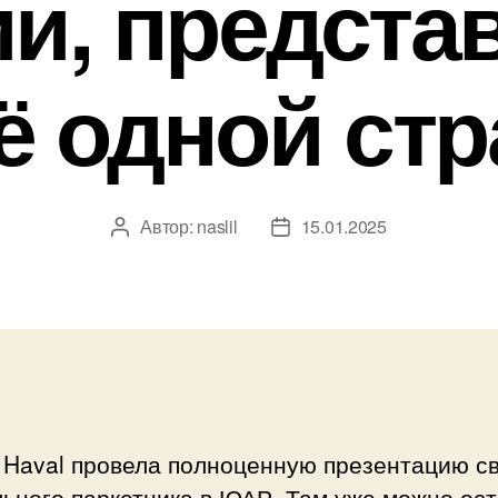
и, предста
ё одной стр
Автор:
naslil
15.01.2025
Автор
Дата
записи
записи
 Haval провела полноценную презентацию с
ьного паркетника в ЮАР. Там уже можно ос