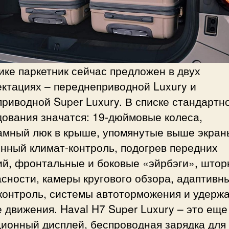
ке паркетник сейчас предложен в двух
ктациях – переднеприводной Luxury и
риводной Super Luxury. В списке стандартн
ования значатся: 19-дюймовые колеса,
амный люк в крыше, упомянутые выше экран
нный климат-контроль, подогрев передних
ий, фронтальные и боковые «эйрбэги», штор
сности, камеры кругового обзора, адаптивн
контроль, системы автоторможения и удержа
 движения. Haval H7 Super Luxury – это еще
ционный дисплей, беспроводная зарядка для