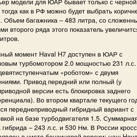
ьер модели для ЮАР бывает только с черной
 тогда как в РФ можно будет выбрать корич
. Объем багажника – 483 литра, со сложенн
ми второго ряда этого показатель увеличитс
итров.
нный момент Haval H7 доступен в ЮАР с
овым турбомотором 2.0 мощностью 231 л.с.
 девятиступенчатым «роботом» с двумя
ениями. Привод передний или полный (у
риводной версии есть блокировка заднего
ренциала). Во втором квартале текущего го
тся переднеприводный гибридный вариант с
вкой на базе турбодвигателя 1.5. Суммарна
 гибрида – 243 л.с. и 530 Нм. В России крос
аявлен в чисто бензиновой версии: наш Hava