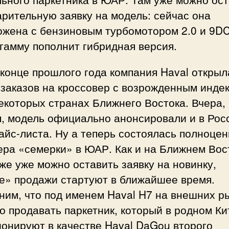
рительную заявку на модель: сейчас она
ожена с бензиновым турбомотором 2.0 и 9DC
гамму пополнит гибридная версия.
конце прошлого года компания Haval открыл
 заказов на кроссовер с возрожденным инде
екоторых странах Ближнего Востока. Вчера,
, модель официально анонсировали и в Росс
айс-листа. Ну а теперь состоялась полноце
ра «семерки» в ЮАР. Как и на Ближнем Вос
же уже можно оставить заявку на новинку,
е» продажи стартуют в ближайшее время.
ним, что под именем Haval H7 на внешних р
 продавать паркетник, который в родном Ки
онируют в качестве Haval DaGou второго