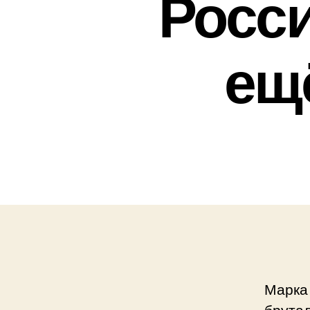
Росси
ещ
Марка
брутал