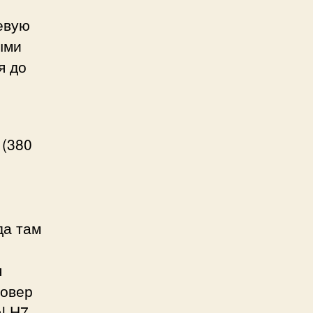
невую
ыми
я до
 (380
да там
я
совер
l H7