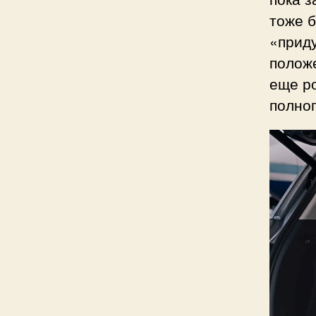
тоже б
«приду
полож
еще р
полно