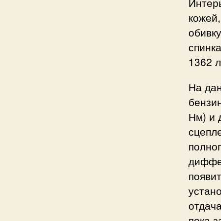
Интер
кожей,
обивку
спинка
1362 л
На да
бензин
Нм) и
сцепл
полноп
диффе
появи
устано
отдача
пока з