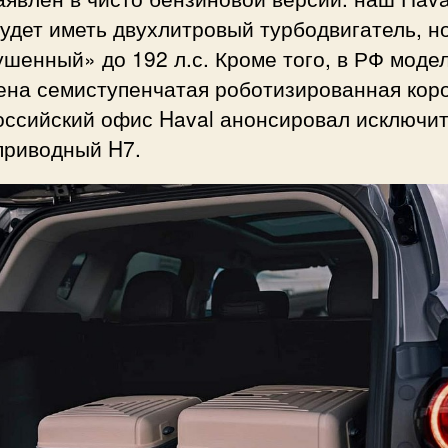
удет иметь двухлитровый турбодвигатель, н
шенный» до 192 л.с. Кроме того, в РФ моде
ена семиступенчатая роботизированная коро
оссийский офис Haval анонсировал исключи
приводный H7.