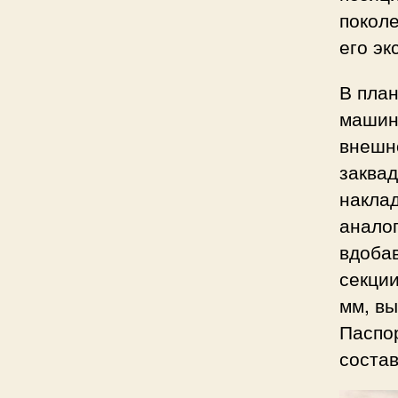
поколе
его эк
В пла
машин
внешн
заква
наклад
анало
вдоба
секции
мм, вы
Паспо
состав