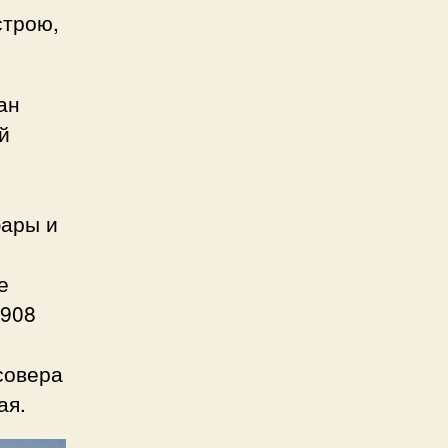
строю,
ан
й
фары и
е
1908
совера
ая.