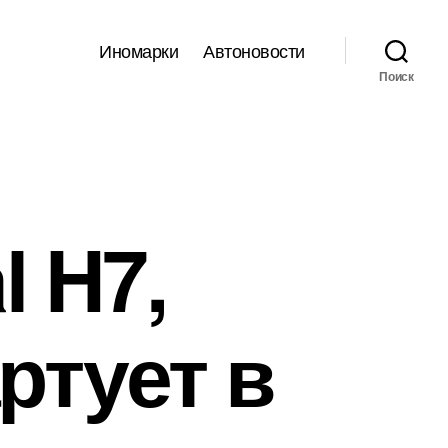
Иномарки
Автоновости
Поиск
l H7,
ртует в