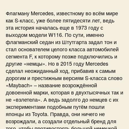
Флагману Mercedes, известному во всём мире
как S-класс, уже более пятидесяти лет, ведь
эта история началась еще в 1973 году с
выходом модели W116. По сути, именно
флагманский седан из Штутгарта задал тон и
стал основателем целого класса автомобилей
сегмента F, к которому позже подключились и
другие «немцы». Но в 2015 году Mercedes
сделал неожиданный ход, прибавив к самым
дорогим и престижным версиям S-класса слово
«Maybach» – название возрождённой
довоенной марки, которая в двухтысячных так и
не «взлетела». А ведь задолго до немцев с их
экспериментами подобным путём пошли
японцы из Toyota. Правда, они ничего не
возрождали, а создали отдельный бренд для
того, чтобы противостоять большой немецкой