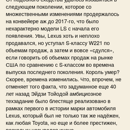
следующем поколении, которое со
множественными изменениями продержалось
на конвейере аж до 2017-го, что было
нехарактерно модели LS с начала его
появления. Увы, Lexus хоть и неплохо
продавался, но уступал S-классу W221 по
объемам продаж, а затем и вовсе «сдулся»,
если говорить об объемах продаж на рынке
США по сравнению с S-классом во времена
выпуска последнего поколения. Король умер?
Скорее, времена изменились. Что, впрочем, не
отменяет того факта, что задуманное еще 40
лет назад Эйдзи Тойодой амбициозное
техзадание было блестяще реализовано в
рамках первого в истории марки автомобиля
Lexus, который был не только так же надёжен,
как любая Toyota, но еще и более престижен,
поскольку назывался иначе.