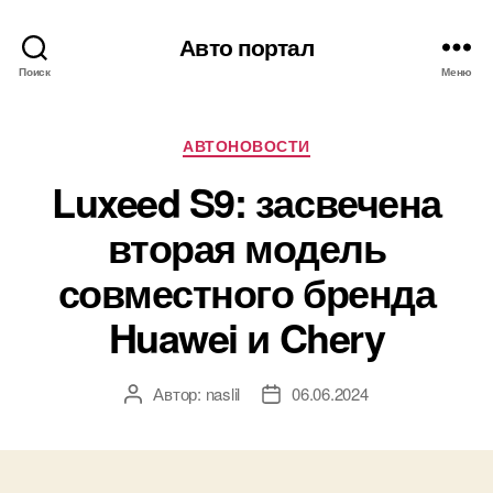
Авто портал
Поиск
Меню
Рубрики
АВТОНОВОСТИ
Luxeed S9: засвечена
вторая модель
совместного бренда
Huawei и Chery
Автор:
naslil
06.06.2024
Автор
Дата
записи
записи