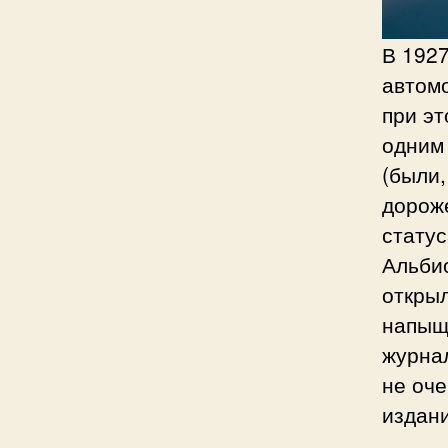
В 1927
автомо
при эт
одним
(были,
дороже
стату
Альбио
открыл
напыще
журнал
не оч
издан