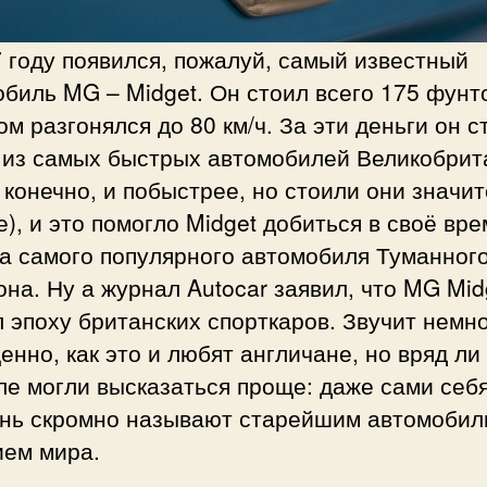
 году появился, пожалуй, самый известный
биль MG – Midget. Он стоил всего 175 фунто
ом разгонялся до 80 км/ч. За эти деньги он с
 из самых быстрых автомобилей Великобрит
 конечно, и побыстрее, но стоили они значи
), и это помогло Midget добиться в своё вре
са самого популярного автомобиля Туманног
на. Ну а журнал Autocar заявил, что MG Mid
 эпоху британских спорткаров. Звучит немн
нно, как это и любят англичане, но вряд ли
е могли высказаться проще: даже сами себ
ень скромно называют старейшим автомоби
ием мира.