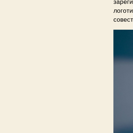
зарег
логоти
совес