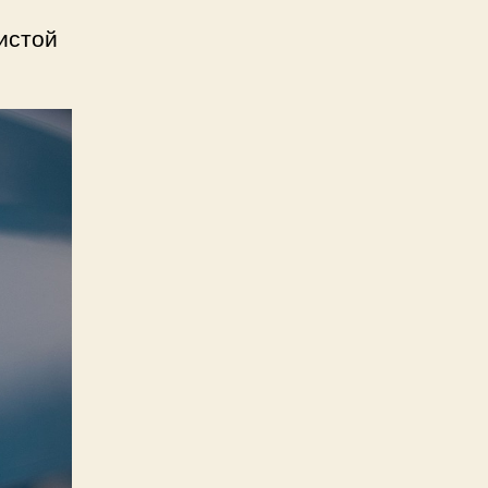
истой
.