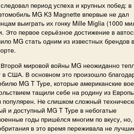
следовал период успеха и крупных побед: в
автомобиль MG K3 Magnette впервые не дал
нцам выиграть их гонку Mille Miglia (1000 ми
. Это первое серьёзное достижение в авто
ило MG стать одним из известных брендов 
порте.
 Второй мировой войны MG неожиданно теп
т в США. В основном это произошло благода
обилю MG T Type, которые американские во
ольствием тащили себе на родину из Европы
 популярен. Не слишком сложный техническ
ый и доступный MG T Type в небогатые
оенные годы пришёлся многим по вкусу, но,
обритания в это время переживала не лучши