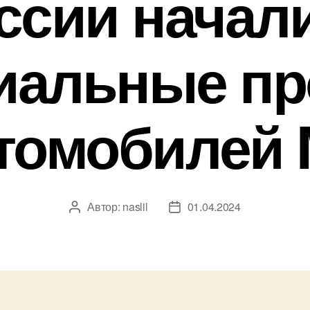
ссии начал
иальные пр
томобилей
Автор:
naslil
01.04.2024
Автор
Дата
записи
записи