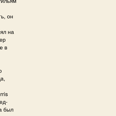
 Уильям
ь, он
нял на
ер
е в
о
а,
ris
ед-
а был