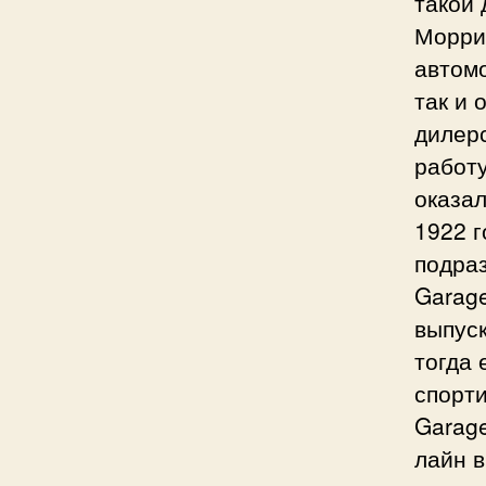
такой 
Моррис
автом
так и 
дилерс
работ
оказа
1922 
подраз
Garag
выпуск
тогда 
спорт
Garag
лайн в