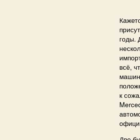
Кажетс
присут
годы. 
нескол
импорт
всё, ч
машин
полож
к сож
Merced
автомо
официа
Две б