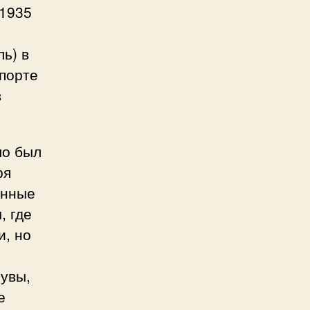
 1935
ль) в
спорте
в
ло был
ря
енные
, где
и, но
 увы,
е