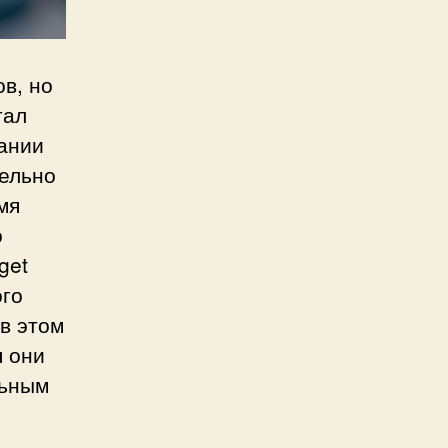
в, но
тал
ании
тельно
мя
о
get
ого
 в этом
я они
льным