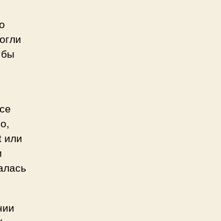
о
огли
 бы
все
о,
t или
и
алась
нии