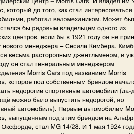
дилерский центр – Morris Cars. И владел им
, который до того, как стал интересоваться
обилями, работал веломехаником. Может быт
остался бы рядовым владельцем одного из
ких центров, если бы в 1921 году он не при
у нового менеджера – Сесила Кимбера. Кимб
лся весьма расторопным джентльменом, и уж
году он стал генеральным менеджером
деления Morris Cars под названием Morris
es, которое под собственным брендом начал
ать недорогие спортивные автомобили (да-д
ещё можно было выпустить недорогой, но
ивный автомобиль). Первым автомобилем Mor
es, выпущенным под этим брендом на Альфр
 Оксфорде, стал MG 14/28. И 1 мая 1924 год