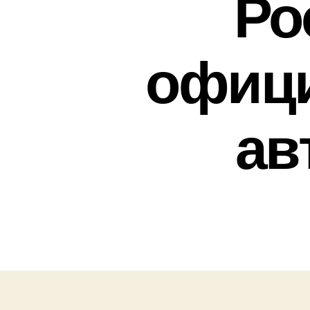
Ро
офиц
ав