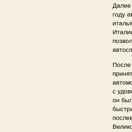
Далее 
году 
италья
Италии
позвол
автос
После
приня
автом
с удов
он был
быстр
послев
Велик