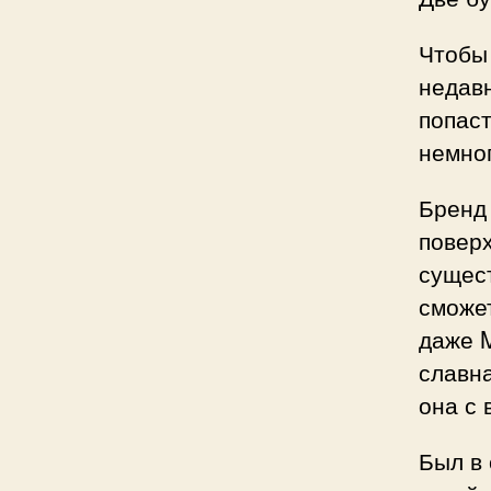
Чтобы 
недавн
попас
немно
Бренд 
поверх
сущест
сможе
даже M
славна
она с 
Был в