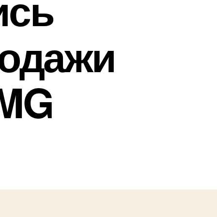
ись
одажи
 MG