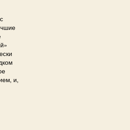
ас
учшие
е
ый»
ески
ядком
ое
ем, и,