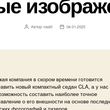
ые изображ
Автор:
naslil
04.01.2025
Автор
Дата
записи
записи
ая компания в скором времени готовится
авить новый компактный седан CLA, а у нас
озможность составить наиболее точное
авление о его внешности на основе послед
ских фотографий и тизеров.