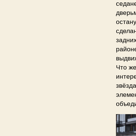
седан
дверьм
остану
сдела
задни
районе
выдвиж
Что же
интер
звёзда
элемен
объед