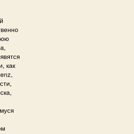
й
твенно
нюю
а,
оявятся
, как
enz,
сти,
ска,
емуся
ом