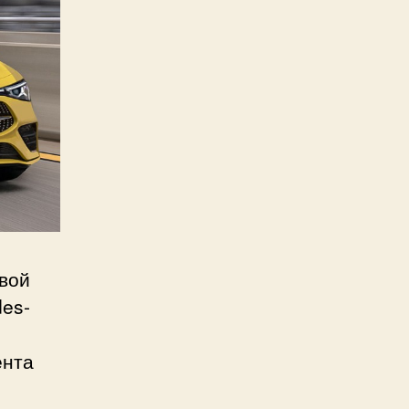
рвой
es-
ента