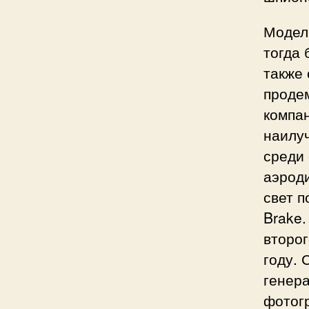
Модел
тогда 
также 
проде
компан
наилу
среди
аэроди
свет 
Brake.
второг
году. 
генера
фотог