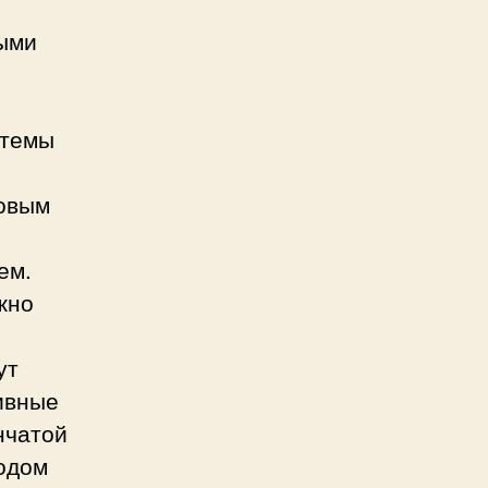
выми
стемы
ровым
ем.
жно
о
ут
ивные
нчатой
водом