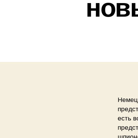
нов
Немецк
предст
есть в
предст
шпион