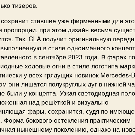
ько тизеров.
 сохранит ставшие уже фирменными для это
и пропорции, при этом дизайн весьма сущес
ится. Так, CLA получит оригинальную перед
 выполненную в стиле одноимённого концепт
авленного в сентябре 2023 года. В фарах п
иодные ходовые огни в стиле логотипа марки
тически у всех грядущих новинок Mercedes-B
ом они лишатся полукруглых дуг в нижней ча
е были у концепта. Узкая светодиодная поло
ложенная над решёткой и визуально
иняющая фары, сохранится, судя по имеющ
. Форма бокового остекления практическим
ичная нынешнему поколению, однако на нов