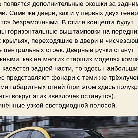
е появятся дополнительные окошки за задни
и. Сами же двери, как и у первых двух гене
тся безрамочными. В стиле концепта будут
ны горизонтальные выштамповки на передни
х крыльях, переходящие в двери и «исчезаю
 центральных стоек. Дверные ручки станут
ными, как на многих старших моделях комп
 касается задней части, то здесь наибольш
ес представляют фонари с теми же трёхлуч
ми габаритных огней (при этом здесь полук
ты вокруг этих звёздочек останутся),
инённые узкой светодиодной полосой.