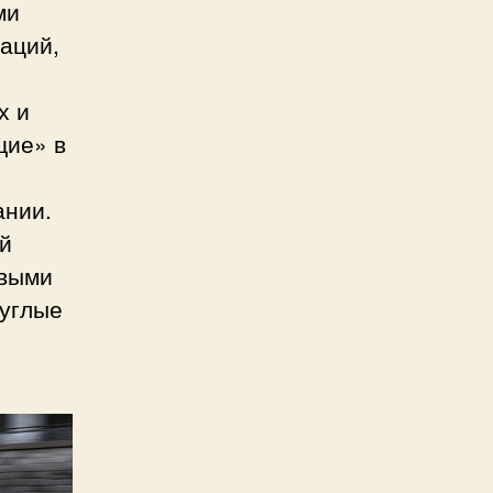
ми
раций,
х и
щие» в
ании.
ий
евыми
руглые