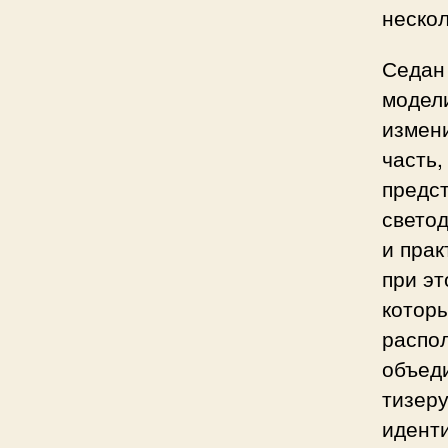
нескол
Седан
модел
измен
часть,
предст
светод
и прак
при эт
которы
распо
объед
тизеру
идент