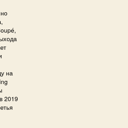
нно
,
Coupé,
выхода
ает
и
ду на
ing
ы
в 2019
ретья
о