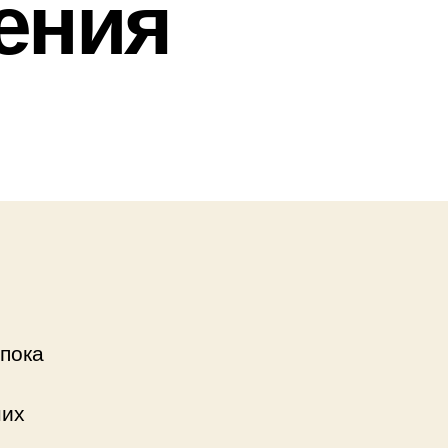
ения
 пока
них