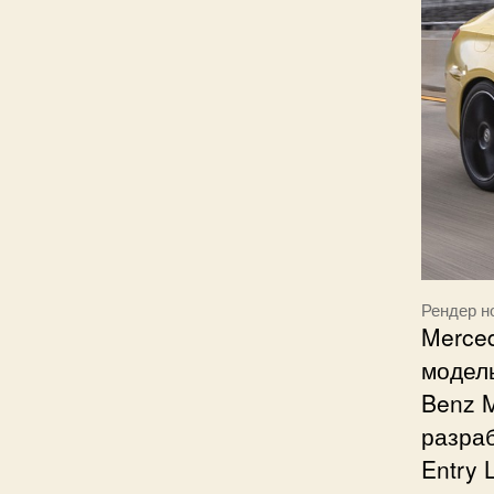
Рендер н
Merced
модел
Benz M
разра
Entry 