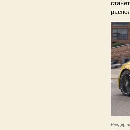
станет
распол
Рендер н