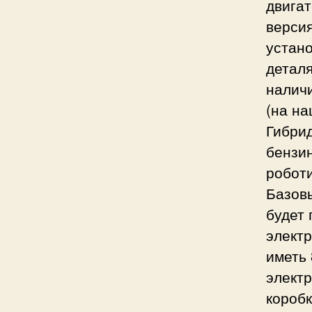
двигат
версия
устан
деталя
налич
(на на
Гибрид
бензин
робот
Базовы
будет
электр
иметь
элект
коробк