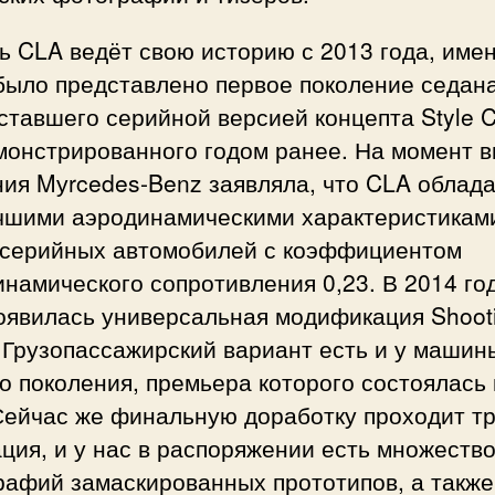
ь CLA ведёт свою историю с 2013 года, име
было представлено первое поколение седана
ставшего серийной версией концепта Style 
монстрированного годом ранее. На момент 
ия Mуrcedes-Benz заявляла, что CLA облад
чшими аэродинамическими характеристикам
 серийных автомобилей с коэффициентом
намического сопротивления 0,23. В 2014 го
появилась универсальная модификация Shoot
 Грузопассажирский вариант есть и у машин
о поколения, премьера которого состоялась 
Сейчас же финальную доработку проходит т
ция, и у нас в распоряжении есть множеств
рафий замаскированных прототипов, а также