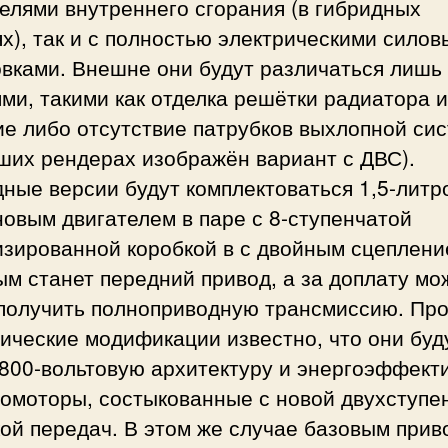
елями внутреннего сгорания (в гибридных
х), так и с полностью электрическими сило
овками. Внешне они будут различаться лишь
ми, такими как отделка решётки радиатора и
ие либо отсутствие патрубков выхлопной си
ших рендерах изображён вариант с ДВС).
ные версии будут комплектоваться 1,5-лит
овым двигателем в паре с 8-ступенчатой
изированной коробкой в с двойным сцеплени
м станет передний привод, а за доплату мо
 получить полноприводную трансмиссию. Пр
ические модификации известно, что они буд
 800-вольтовую архитектуру и энергоэффект
ромоторы, состыкованные с новой двухступе
ой передач. В этом же случае базовым при