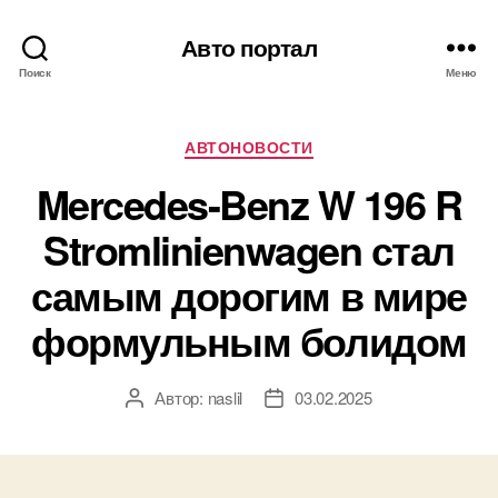
Авто портал
Поиск
Меню
Рубрики
АВТОНОВОСТИ
Mercedes-Benz W 196 R
Stromlinienwagen стал
самым дорогим в мире
формульным болидом
Автор:
naslil
03.02.2025
Автор
Дата
записи
записи