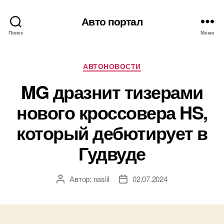
Авто портал
Поиск
Меню
Рубрики
АВТОНОВОСТИ
MG дразнит тизерами
нового кроссовера HS,
который дебютирует в
Гудвуде
Автор:
naslil
02.07.2024
Автор
Дата
записи
записи