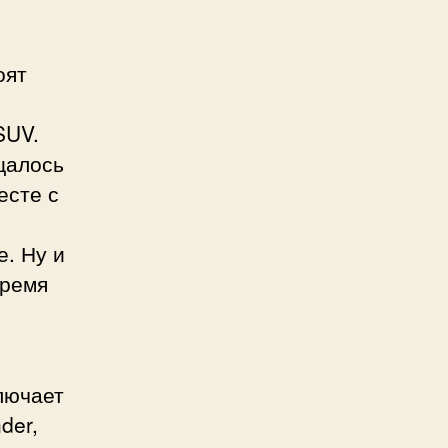
оят
SUV.
щалось
есте с
е. Ну и
тремя
лючает
der,