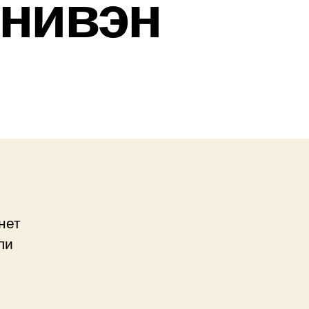
нивэн
нет
ли