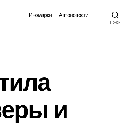
Иномарки
Автоновости
Поиск
етила
веры и