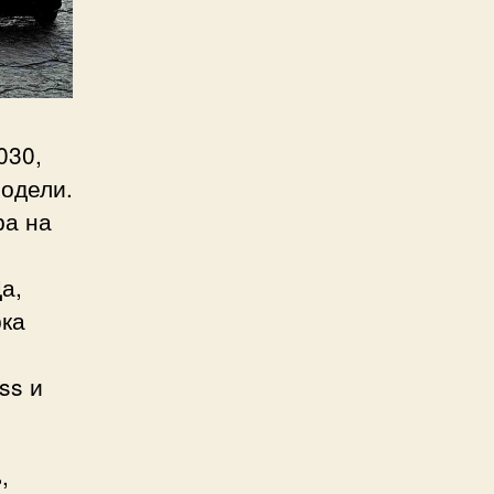
030,
одели.
ра на
а,
рка
ss и
,