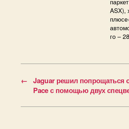
паркет
ASX), 
плюсе»
автомо
го – 2
←
Jaguar решил попрощаться с
Pace с помощью двух спецв