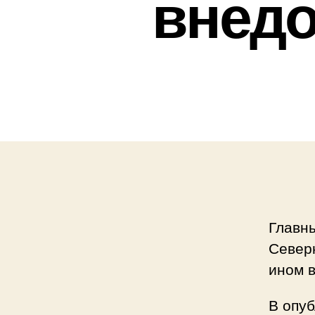
внед
Главн
Северн
ином в
В опуб