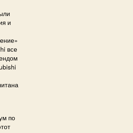
были
ия и
ление»
hi все
рендом
ubishi
читана
ум по
этот