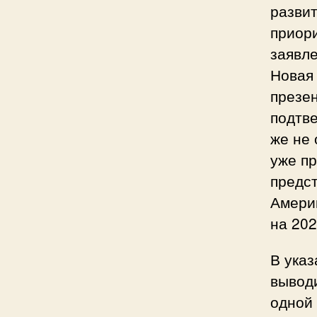
развит
приори
заявл
Новая 
презе
подтве
же не 
уже пр
предс
Амери
на 202
В ука
вывод
одной 