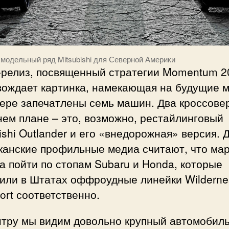
модельный ряд Mitsubishi для Северной Америки
-релиз, посвященный стратегии Momentum 2
вождает картинка, намекающая на будущие м
ере запечатлены семь машин. Два кроссове
ем плане – это, возможно, рестайлинговый
ishi Outlander и его «внедорожная» версия. Д
канские профильные медиа считают, что ма
 пойти по стопам Subaru и Honda, которые
тили в Штатах оффроудные линейки Wilderne
port соответственно.
нтру мы видим довольно крупный автомобиль