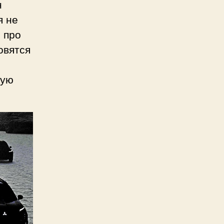
н
я не
 про
овятся
кую