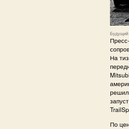
Будущий 
Пресс
сопро
На тиз
передн
Mitsub
амери
решила
запус
TrailS
По це