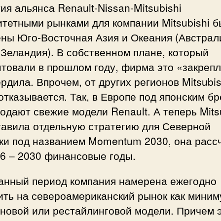
ия альянса Renault-Nissan-Mitsubishi
тетными рынками для компании Mitsubishi 
ены Юго-Восточная Азия и Океания (Австрал
Зеландия). В собственном плане, который
нтовали в прошлом году, фирма это «закреп
рдила. Впрочем, от других регионов Mitsubis
отказывается. Так, в Европе под японским б
одают свежие модели Renault. А теперь Mits
тавила отдельную стратегию для Северной
ки под названием Momentum 2030, она расс
6 – 2030 финансовые годы.
занный период компания намерена ежегодно
ить на североамериканский рынок как миним
новой или рестайлинговой модели. Причем 