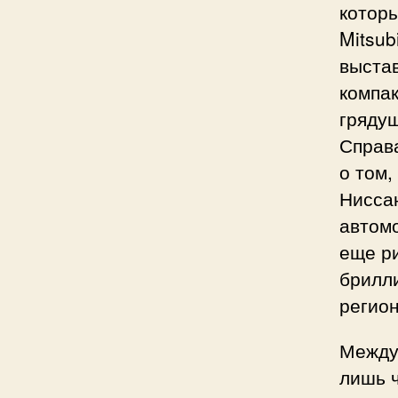
которы
Mitsub
выстав
компак
гряду
Справа
о том,
Ниссан
автомо
еще р
брилли
регион
Между 
лишь ч