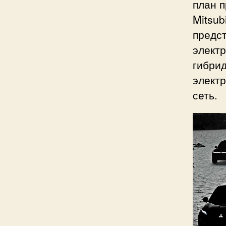
план 
Mitsub
предст
электр
гибри
элект
сеть.