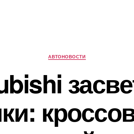
Рубрики
АВТОНОВОСТИ
ubishi засв
ки: кроссо