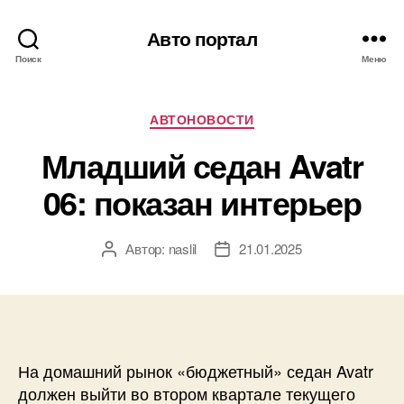
Авто портал
Поиск
Меню
Рубрики
АВТОНОВОСТИ
Младший седан Avatr
06: показан интерьер
Автор:
naslil
21.01.2025
Автор
Дата
записи
записи
На домашний рынок «бюджетный» седан Avatr
должен выйти во втором квартале текущего