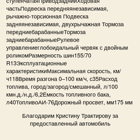
ступенчатаяПриводзаднийХодовая
частьПодвеска передняянезависимая,
рычажно-торсионная Подвеска
задняянезависимая, двухрычажная Тормоза
передниебарабанныеТормоза
задниебарабанныеРулевое
управлениеглобоидальный червяк с двойным
роликомРазмерность шин155/70
R13Эксплуатационные
характеристикиМаксимальная скорость, км/
ч118Время разгона 0–100 км/ч, с35Расход
топлива, город/загород/смешанный, л/100
кмн.д./н.д./6,2Ёмкость топливного бака,
л40ТопливоАИ-76Дорожный просвет, мм175 мм
Благодарим Кристину Трактирову за
предоставленный автомобиль