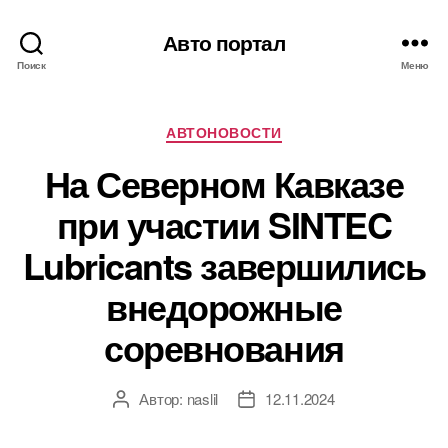
Авто портал
Поиск
Меню
Рубрики
АВТОНОВОСТИ
На Северном Кавказе
при участии SINTEC
Lubricants завершились
внедорожные
соревнования
Автор:
naslil
12.11.2024
Автор
Дата
записи
записи