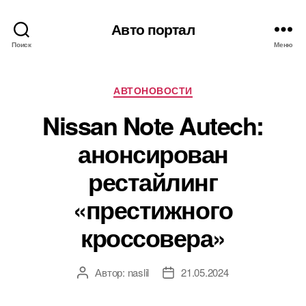
Авто портал
Поиск
Меню
Рубрики
АВТОНОВОСТИ
Nissan Note Autech:
анонсирован
рестайлинг
«престижного
кроссовера»
Автор:
naslil
21.05.2024
Автор
Дата
записи
записи