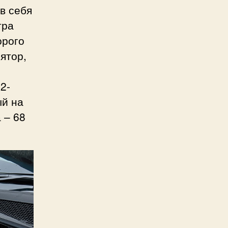
в себя
тра
орого
ятор,
2-
ый на
 – 68