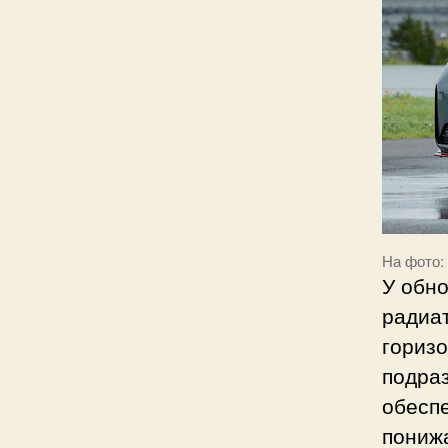
На фото:
У обн
радиа
гориз
подраз
обесп
понижа