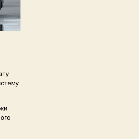
ату
истему
рки
ного