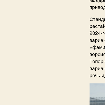
привод
Станда
рестай
2024-
вариан
«фами
версия
Тепер
вариан
речь и