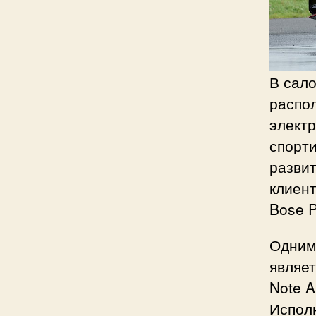
В сало
распо
электр
спорти
развит
клиен
Bose P
Одним
являет
Note A
Испол