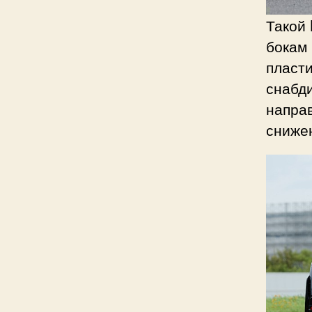
Такой 
бокам 
пласти
снабд
направ
сниже