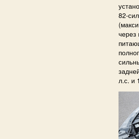
устано
82-си
(макси
через 
питаю
полноп
сильны
задней
л.с. и