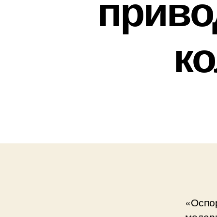
приво
к
«Оспо
модер