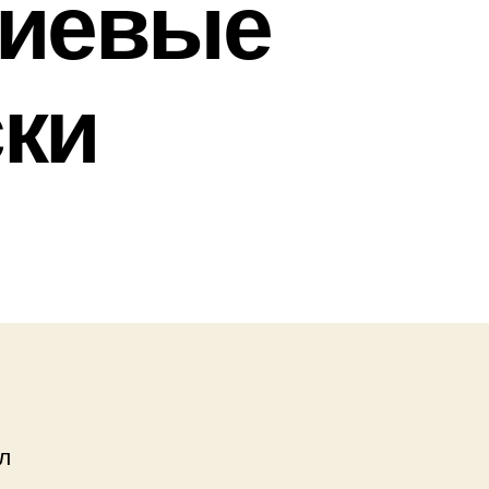
ниевые
ки
л