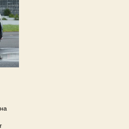
она
т