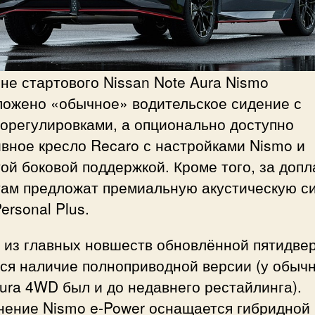
не стартового Nissan Note Aura Nismo
ложено «обычное» водительское сидение с
орегулировками, а опционально доступно
вное кресло Recaro с настройками Nismo и
ой боковой поддержкой. Кроме того, за допл
там предложат премиальную акустическую с
ersonal Plus.
 из главных новшеств обновлённой пятидве
ся наличие полноприводной версии (у обыч
ura 4WD был и до недавнего рестайлинга).
нение Nismo e-Power оснащается гибридной