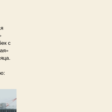
ая
»
бек с
ная»
яца.
ю: