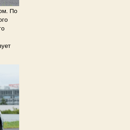
ом. По
ого
го
вует