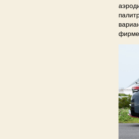
аэрод
палит
вариан
фирмен