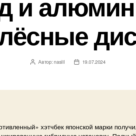
д и алюми
олёсные дис
Автор:
naslil
19.07.2024
Автор
Дата
записи
записи
ртивленный» хэтчбек японской марки получи
низированную гибридную установку. Полный