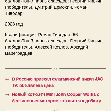
баллов)Топ-3 парных заездов: Георгий Чивчян
(победитель), Дмитрий Ермохин, Роман
Тиводар
2023 год
Квалификация: Роман Тиводар (96
баллов)Топ-3 парных заездов: Георгий Чивчян
(победитель), Алексей Козлов, Аркадий
Цареградцев
←
В Россию приехал флагманский пикап JAC
T9: объявлена цена
→
Новый хот-хэтч Mini John Cooper Works с
бензиновым мотором готовится к дебюту