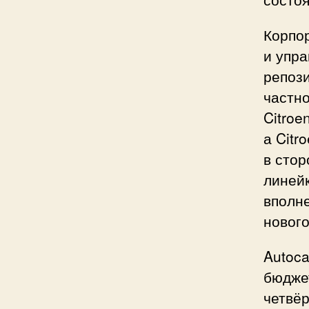
Корпор
и упра
репоз
частно
Citroe
а Citr
в стор
линейк
вполне
новог
Autoca
бюджет
четвёр