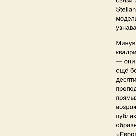
Stella
модель
узнав
Минув
квадри
— они
ещё б
десяти
препод
прямы
возрож
публи
образы
«Евро