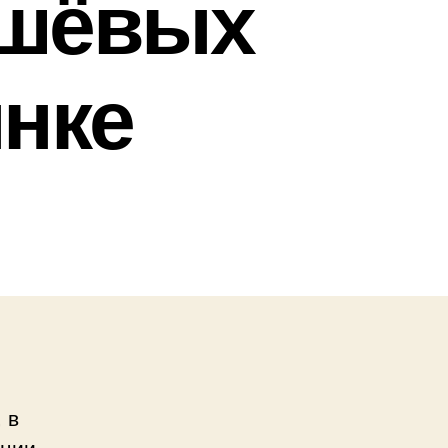
ешёвых
нке
 в
ации