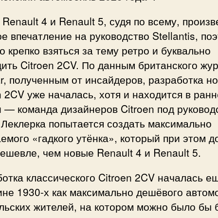
Renault 4 и Renault 5, судя по всему, произв
е впечатление на руководство Stellantis, по
 крепко взяться за тему ретро и буквально
ить Citroen 2CV. По данным британского жу
r, полученным от инсайдеров, разработка н
n 2CV уже началась, хотя и находится в ран
 — команда дизайнеров Citroen под руковод
 Леклерка попытается создать максимально
емого «гадкого утёнка», который при этом 
ешевле, чем новые Renault 4 и Renault 5.
отка классического Citroen 2CV началась е
ине 1930-х как максимально дешёвого автом
льских жителей, на котором можно было бы 