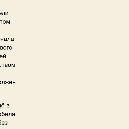
ели
этом
рнала
ового
ней
ством
должен
щё в
обиля
без