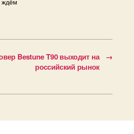
ь ждём
овер Bestune T90 выходит на
→
российский рынок