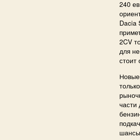
240 ев
ориен
Dacia 
приме
2CV то
для не
стоит 
Новые 
только
рыноч
части 
бензин
подкач
шансы