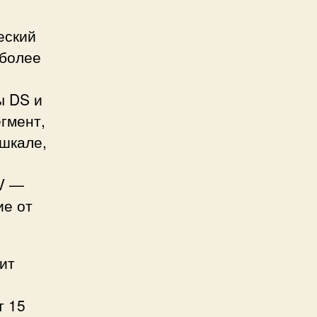
еский
 более
ы DS и
егмент,
 шкале,
CV —
ие от
чит
т 15