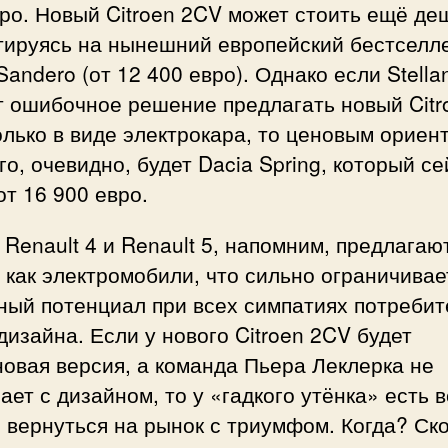
ро. Новый Citroen 2CV может стоить ещё де
тируясь на нынешний европейский бестселл
Sandero (от 12 400 евро). Однако если Stellan
т ошибочное решение предлагать новый Citr
лько в виде электрокара, то ценовым ориен
го, очевидно, будет Dacia Spring, который с
от 16 900 евро.
Renault 4 и Renault 5, напомним, предлагаю
 как электромобили, что сильно ограничивае
ный потенциал при всех симпатиях потребит
дизайна. Если у нового Citroen 2CV будет
овая версия, а команда Пьера Леклерка не
ает с дизайном, то у «гадкого утёнка» есть 
 вернуться на рынок с триумфом. Когда? Ск