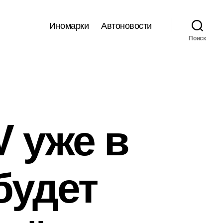
Иномарки
Автоновости
Поиск
V уже в
будет