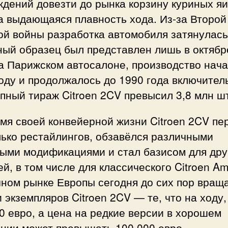
ждений довезти до рынка корзину куриных я
а выдающаяся плавность хода. Из-за Второй
ой войны разработка автомобиля затянулась
ный образец был представлен лишь в октябр
а Парижском автосалоне, производство нача
оду и продолжалось до 1990 года включител
пный тираж Citroen 2CV превысил 3,8 млн ш
мя своей конвейерной жизни Citroen 2CV пе
лько рестайлингов, обзавёлся различными
ными модификациями и стал базисом для дру
й, в том числе для классического Citroen Am
чном рынке Европы сегодня до сих пор вращ
 экземпляров Citroen 2CV — те, что на ходу,
0 евро, а цена на редкие версии в хорошем
янии может превышать 100 000 евро.