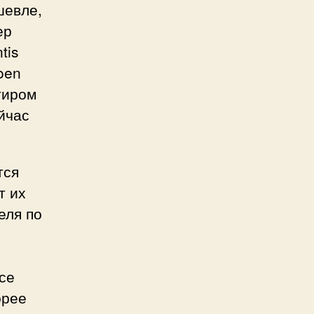
шевле,
ер
tis
oen
тиром
ейчас
тся
т их
еля по
все
орее