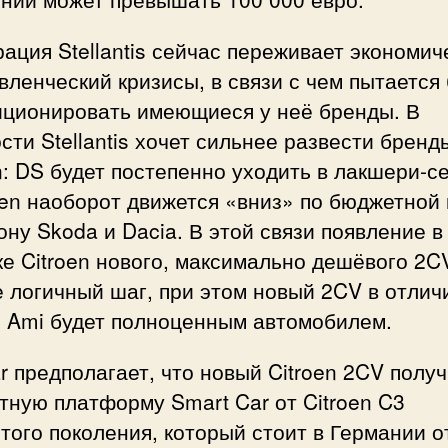
ация Stellantis сейчас переживает экономич
вленческий кризисы, в связи с чем пытается
иционировать имеющиеся у неё бренды. В
сти Stellantis хочет сильнее развести бренд
n: DS будет постепенно уходить в лакшери-с
oen наоборот движется «вниз» по бюджетной
ону Skoda и Dacia. В этой связи появление в
е Citroen нового, максимально дешёвого 2
 логичный шаг, при этом новый 2CV в отлич
о Ami будет полноценным автомобилем.
r предполагает, что новый Citroen 2CV полу
ную платформу Smart Car от Citroen C3
того поколения, который стоит в Германии о