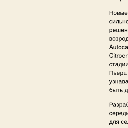
Новые 
сильно
решено
возрод
Autoca
Citroe
стадии
Пьера
узнава
быть д
Разраб
серед
для се