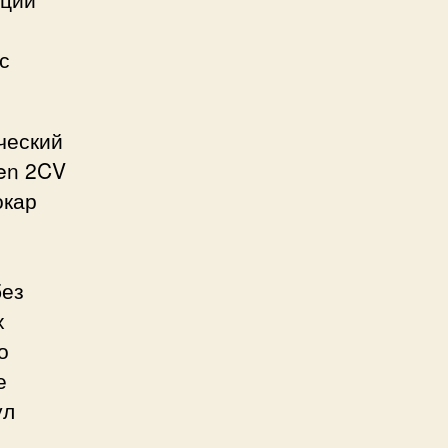
с
ческий
oen 2CV
окар
м
без
х
о
е
ул