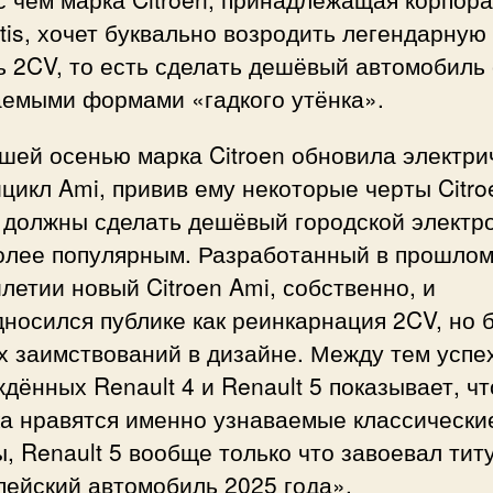
ntis, хочет буквально возродить легендарную
 2CV, то есть сделать дешёвый автомобиль 
аемыми формами «гадкого утёнка».
шей осенью марка Citroen обновила электри
цикл Ami, привив ему некоторые черты Citr
 должны сделать дешёвый городской электр
олее популярным. Разработанный в прошло
летии новый Citroen Ami, собственно, и
носился публике как реинкарнация 2CV, но 
х заимствований в дизайне. Между тем успе
дённых Renault 4 и Renault 5 показывает, чт
ка нравятся именно узнаваемые классически
, Renault 5 вообще только что завоевал тит
пейский автомобиль 2025 года».