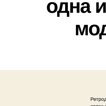
одна 
мо
Ретрод
связи 