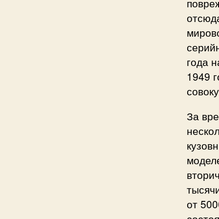
повре
отсюд
миров
серий
года н
1949 г
совоку
За вре
неско
кузов
моделе
втори
тысячи
от 500
состо