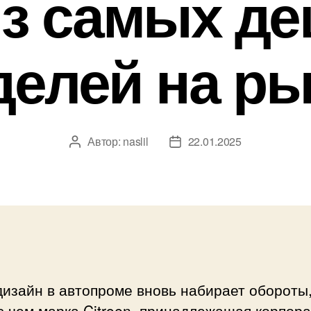
из самых д
делей на ры
Автор:
naslil
22.01.2025
Автор
Дата
записи
записи
изайн в автопроме вновь набирает обороты,
с чем марка Citroen, принадлежащая корпор