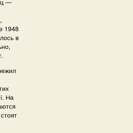
иц —
,
е 1948
лось в
ьно,
т.
режил
гих
i. На
аются
 стоят