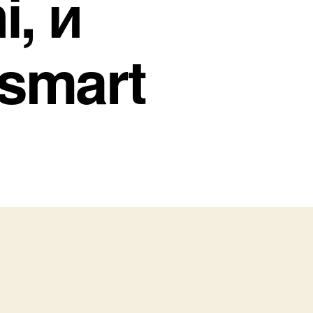
i, и
 smart