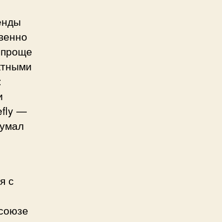
енды
венно
опроще
ктными
:
и
efly —
думал
я с
осоюзе