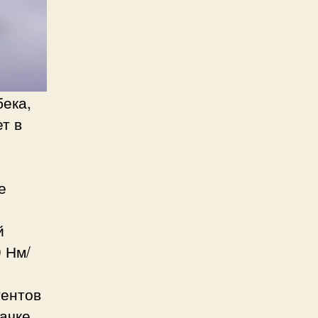
бека,
т в
е
й
0 Нм/
тентов
тачке