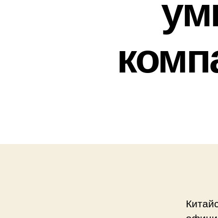
умн
компа
Китай
официа