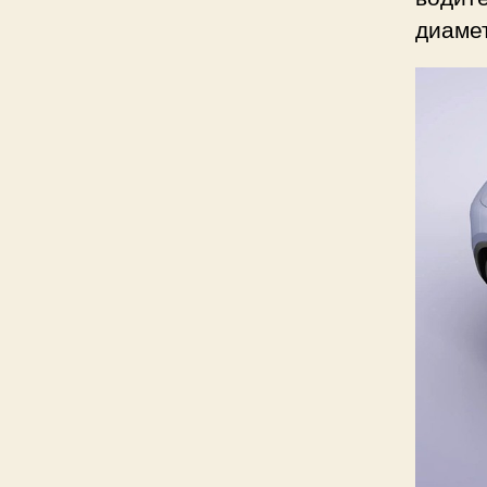
диамет