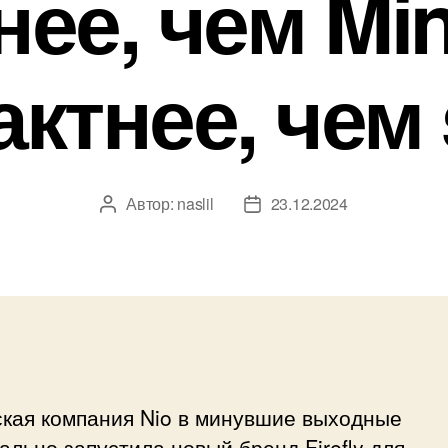
ее, чем Min
ктнее, чем
Автор:
naslil
23.12.2024
Автор
Дата
записи
записи
ская компания Nio в минувшие выходные
льно запустила новый бренд Firefly для