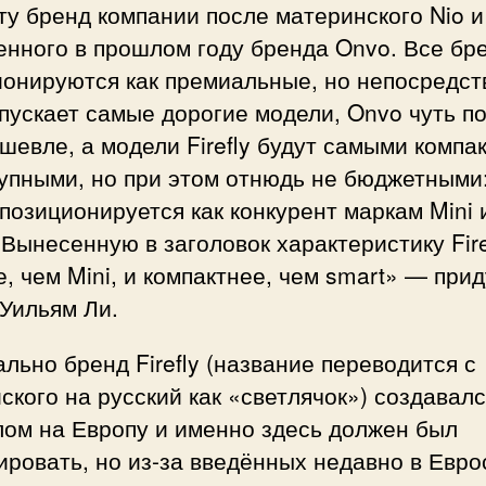
ту бренд компании после материнского Nio и
енного в прошлом году бренда Onvo. Все бр
ионируются как премиальные, но непосредст
пускает самые дорогие модели, Onvo чуть п
шевле, а модели Firefly будут самыми компа
тупными, но при этом отнюдь не бюджетными
y позиционируется как конкурент маркам Mini 
 Вынесенную в заголовок характеристику Fir
, чем Mini, и компактнее, чем smart» — при
Уильям Ли.
льно бренд Firefly (название переводится с
ского на русский как «светлячок») создавалс
лом на Европу и именно здесь должен был
ровать, но из-за введённых недавно в Евр