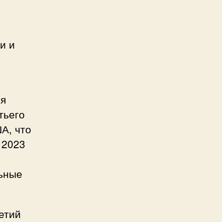
и и
ся
тьего
А, что
 2023
льные
етий