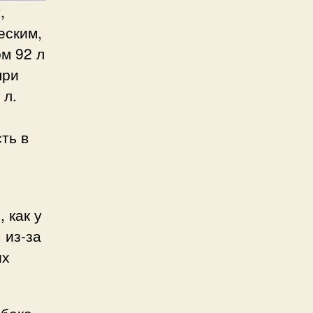
,
еским,
ом 92 л
при
 л.
ть в
 как у
 из-за
их