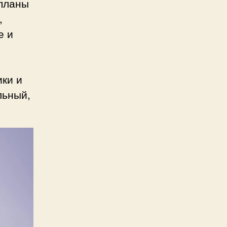
планы
,
е и
ики и
льный,