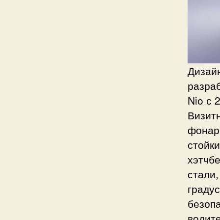
Дизайн
разраб
Nio с 
Визитн
фонар
стойки
хэтчбе
стали,
граду
безопа
водите