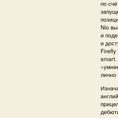
по счё
запущ
позиц
Nio вы
и поде
и дос
Firefl
smart.
«умнее
лично 
Изнача
англий
прице
дебюти