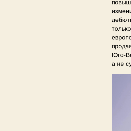
повыш
измени
дебютн
только
европе
продав
Юго-В
а не с