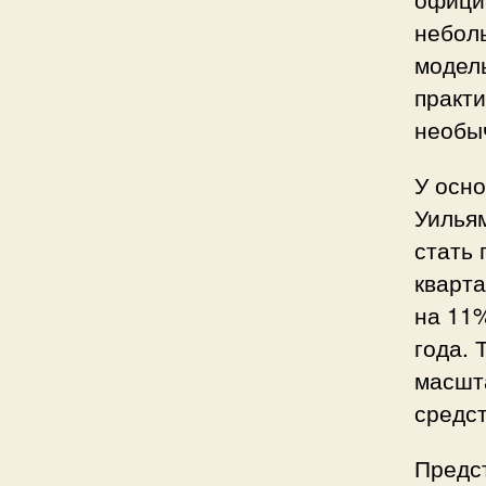
небол
модель
практи
необы
У осн
Уильям
стать 
кварта
на 11%
года. 
масшта
средст
Предст