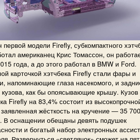
 первой модели Firefly, субкомпактного хэтч
отал американец Крис Томассон, он работае
2015 года, а до этого работал в BMW и Ford.
ой карточкой хэтчбека Firefly стали фары и
и, напоминающие глаза насекомого, и задни
 кузова, как бы опоясывающие крышу. Кузов
ка Firefly на 83,4% состоит из высокопрочно
 заявленная жёсткость на кручение — 35 70
с. В оснащении обещаны девять подушек
сности и богатый набор электронных ассис
ля. Развернуться «светлячок» сможет на пя