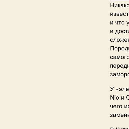
Никако
извест
и что 
и дост
сложен
Передн
самого
перед
замор
У «эле
Nio и 
чего 
замен