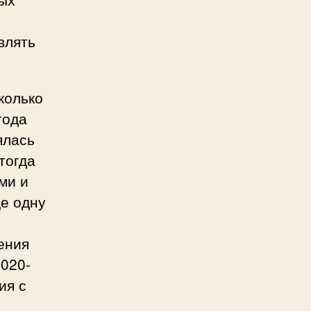
влять
колько
года
ялась
тогда
ми и
ще одну
ения
2020-
ия с