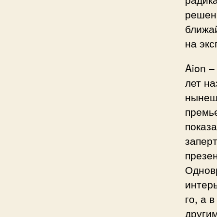
решен
ближа
на экс
Aion –
лет на
нынеш
премье
показ
заперт
презен
Однов
интерь
го, а 
другим