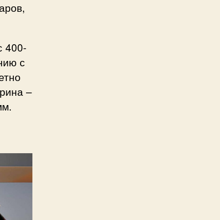
аров,
 400-
нию с
етно
ирина –
мм.