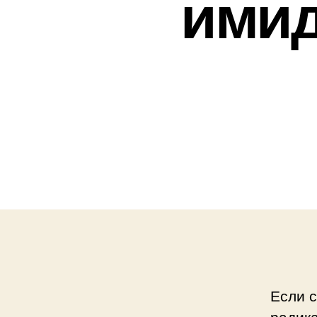
имид
Если с
радик