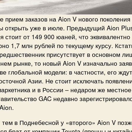
е прием заказов на Aion V нового поколения
ы открыть уже в июле. Предыдущий Aion Plu
я стоит от 149 900 юаней, что эквивалентно
но 1,7 млн рублей по текущему курсу. Кстат
предшественник присутствует в основном ли
ем рынке, то новый Aion V изначально заяв
ве глобальной модели: в частности, его ждут
осточной Азии. Не стоит исключать появлен
паркетника и в России – недаром же местное
тавительство GAC недавно зарегистрировал
Aion.
тем в Поднебесной у «второго» Aion V позж
ся брат от компании Toyota (японцы и китай