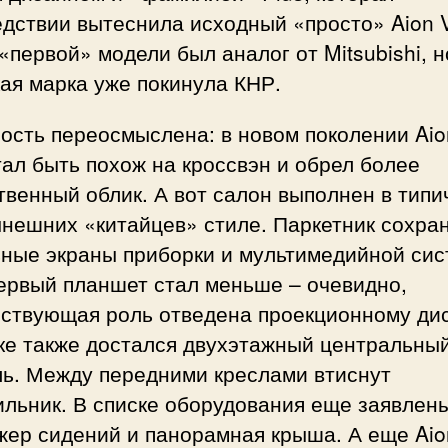
дствии вытеснила исходный «просто» Aion V
«первой» модели был аналог от Mitsubishi, н
ая марка уже покинула КНР.
ость переосмыслена: в новом поколении Aio
ал быть похож на кроссвэн и обрел более
венный облик. А вот салон выполнен в тип
ынешних «китайцев» стиле. Паркетник сохра
ьные экраны приборки и мультимедийной сис
ервый планшет стал меньше – очевидно,
нствующая роль отведена проекционному ди
ке также достался двухэтажный центральны
ль. Между передними креслами втиснут
ильник. В списке оборудования еще заявлен
жер сидений и панорамная крыша. А еще Aio