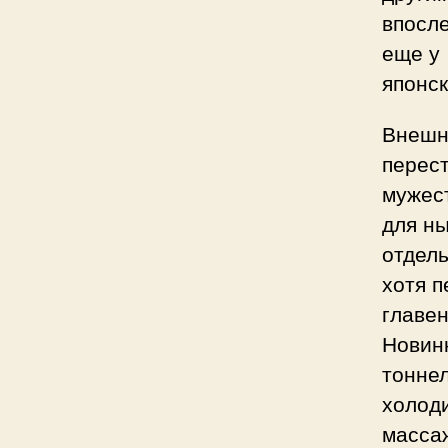
впосле
еще у 
японск
Внешн
перест
мужест
для н
отдел
хотя п
главе
Новин
тонне
холод
масса