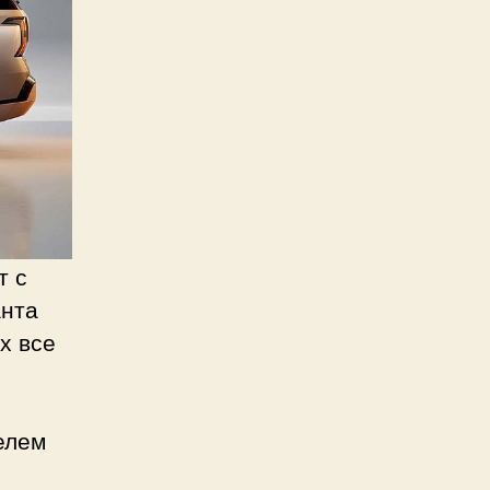
т с
анта
х все
елем