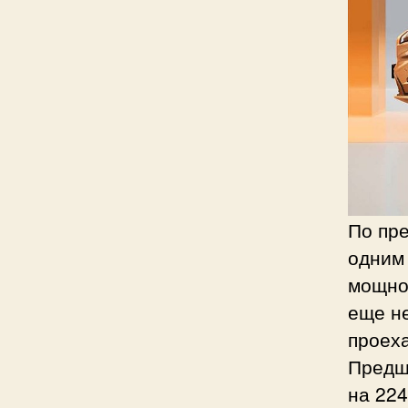
По пр
одним 
мощнос
еще не
проеха
Предш
на 224