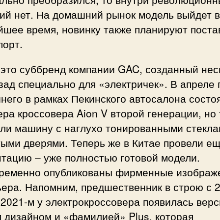
ий нет. На домашний рынок модель выйдет в
йшее время, новинку также планируют поста
порт.
 это суббренд компании GAC, созданный нес
зад специально для «электричек». В апреле 
него в рамках Пекинского автосалона состо
ра кроссовера Aion V второй генерации, но 
али машину с наглухо тонированными стекла
ыми дверями. Теперь же в Китае провели е
тацию – уже полностью готовой модели.
ременно опубликованы фирменные изображ
ера. Напомним, предшественник в строю с 
в 2021-м у электрокроссовера появилась верс
 дизайном и «фамилией» Plus, которая