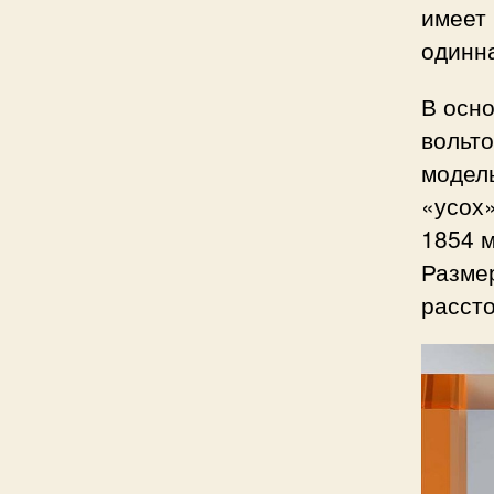
имеет 
одинна
В осно
вольто
модел
«усох»
1854 м
Размер
рассто