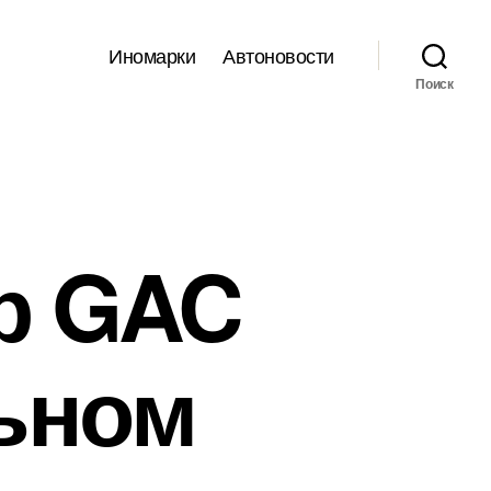
Иномарки
Автоновости
Поиск
р GAC
льном