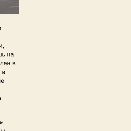
s
и,
шь на
лен в
 в
ие
о
е
цы