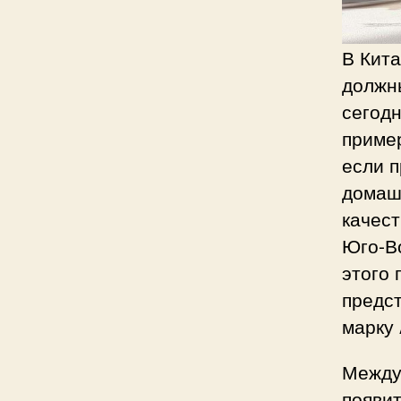
В Кита
должн
сегодн
пример
если 
домашн
качест
Юго-В
этого 
предс
марку 
Между 
появит