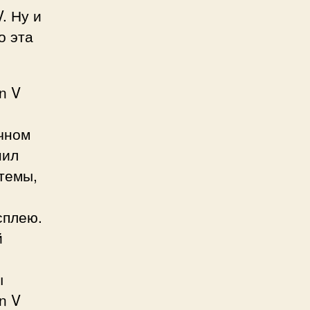
. Ну и
о эта
n V
ичном
нил
темы,
сплею.
й
ы
n V