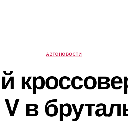
Рубрики
АВТОНОВОСТИ
й кроссове
 V в брута