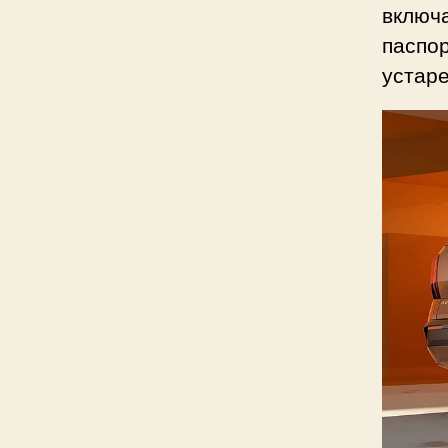
включа
паспор
устар