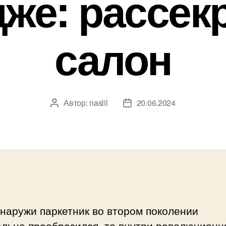
же: рассек
салон
Автор:
naslil
20.06.2024
Автор
Дата
записи
записи
наружи паркетник во втором поколении
ально преобразился, то внутри революционн