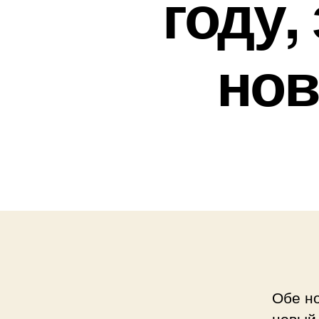
году,
нов
Обе но
новый 