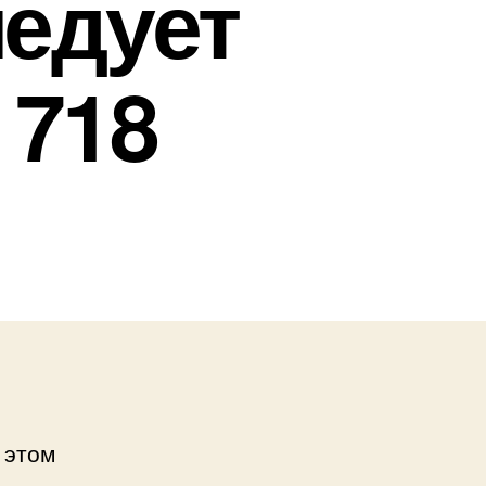
ледует
 718
 этом
й