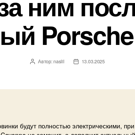
 за ним пос
ый Porsche
Автор:
naslil
13.03.2025
Автор
Дата
записи
записи
винки будут полностью электрическими, при
Cayenne не заменит, а дополнит актуальны