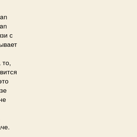
can
can
язи с
тывает
 то,
явится
это
азе
не
,
аче.