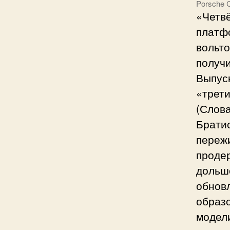
Porsche 
«Четв
платфо
вольто
получи
Выпуск
«трети
(Слова
Братис
переж
продер
дольше
обновл
образо
модели