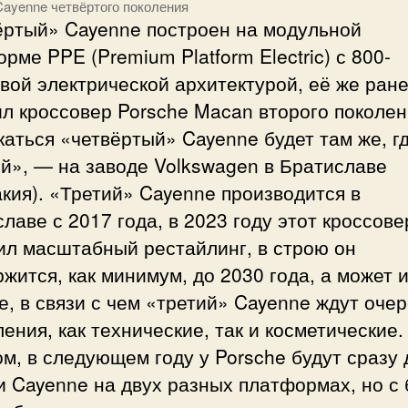
Cayenne четвёртого поколения
ёртый» Cayenne построен на модульной
рме PPE (Premium Platform Electric) с 800-
вой электрической архитектурой, её же ран
л кроссовер Porsche Macan второго поколен
аться «четвёртый» Cayenne будет там же, гд
й», — на заводе Volkswagen в Братиславе
кия). «Третий» Cayenne производится в
лаве с 2017 года, в 2023 году этот кроссове
ил масштабный рестайлинг, в строю он
жится, как минимум, до 2030 года, а может 
, в связи с чем «третий» Cayenne ждут оче
ения, как технические, так и косметические.
м, в следующем году у Porsche будут сразу 
 Cayenne на двух разных платформах, но с 