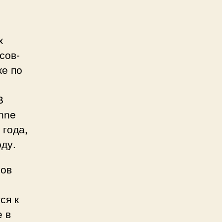
х
сов-
же по
В
nne
 года,
оду.
пов
ся к
е в