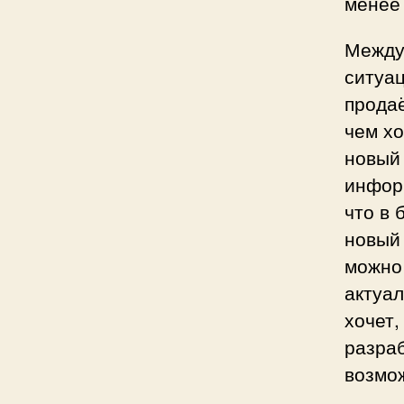
менее
Между
ситуац
продаё
чем хо
новый
информ
что в 
новый
можно 
актуал
хочет,
разраб
возмож