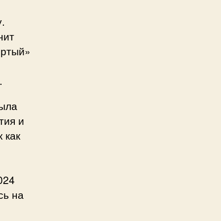
.
нит
ёртый»
.
была
тия и
 как
024
сь на