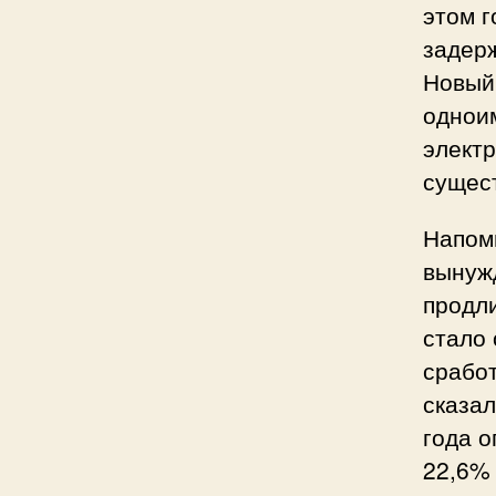
этом г
задерж
Новый
однои
электр
сущес
Напомн
вынуж
продли
стало 
сработ
сказал
года 
22,6% 