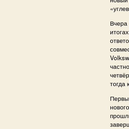
«углев
Вчера
итогах
ответо
совмес
Volksw
частно
четвёр
тогда 
Первы
нового
прошлы
заверш