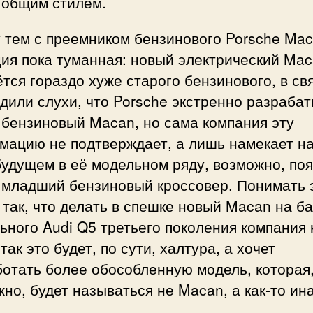
 общим стилем.
 тем с преемником бензинового Porsche Ma
ия пока туманная: новый электрический Ma
тся гораздо хуже старого бензинового, в св
дили слухи, что Porsche экстренно разраба
 бензиновый Macan, но сама компания эту
ацию не подтверждает, а лишь намекает на
будущем в её модельном ряду, возможно, по
 младший бензиновый кроссовер. Понимать 
так, что делать в спешке новый Macan на б
ьного Audi Q5 третьего поколения компания 
 так это будет, по сути, халтура, а хочет
отать более обособленную модель, которая
но, будет называться не Macan, а как-то ин