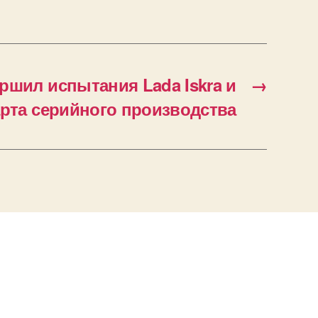
шил испытания Lada Iskra и
→
арта серийного производства