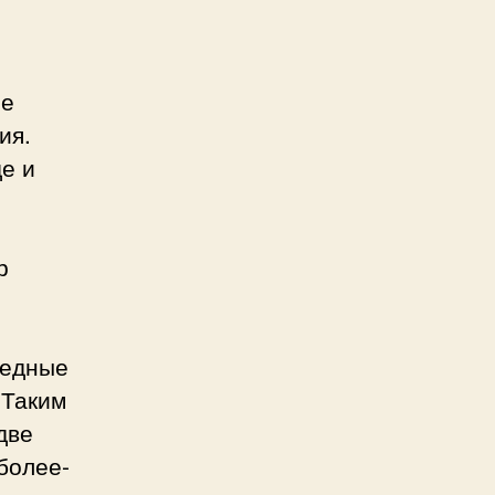
ее
ия.
е и
р
и
редные
 Таким
две
более-