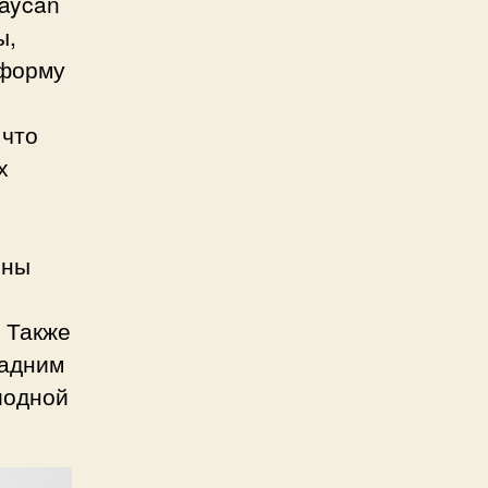
Taycan
ы,
 форму
 что
х
ены
 Также
задним
иодной