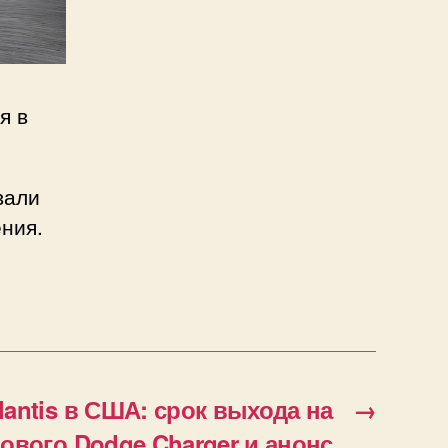
я в
вали
ния.
lantis в США: срок выхода на
→
ового Dodge Charger и анонс