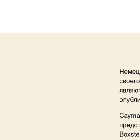
Немец
своего
являю
опубли
Cayman
предст
Boxste