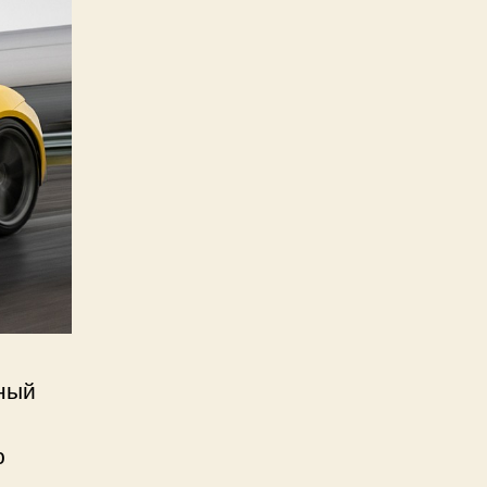
ный
ю