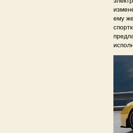
элект
измене
ему же
спортк
предл
испол