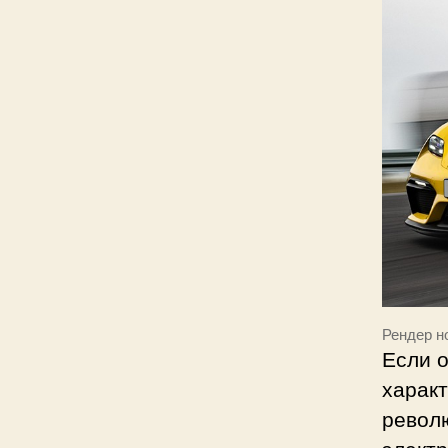
Рендер н
Если 
характ
револ