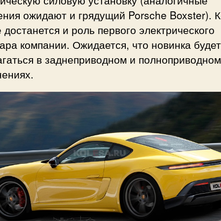
рическую силовую установку (аналогичные
ния ожидают и грядущий Porsche Boxster). К
 достанется и роль первого электрического
ара компании. Ожидается, что новинка будет
агаться в заднеприводном и полноприводном
нениях.