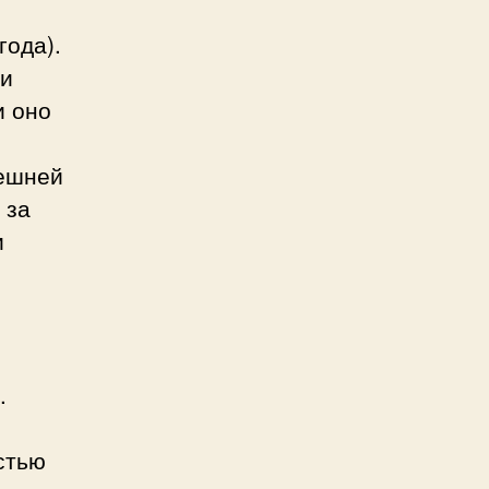
года).
ли
и оно
нешней
 за
и
.
стью