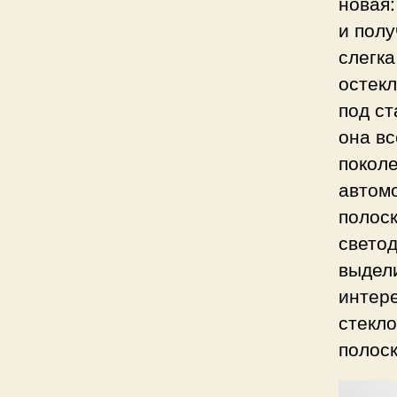
новая:
и пол
слегка
остекл
под ст
она вс
покол
автомо
полос
светод
выдел
интер
стекло
полоск