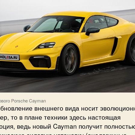
ового Porsche Cayman
обновление внешнего вида носит эволюцион
ер, то в плане техники здесь настоящая
юция, ведь новый Cayman получит полность