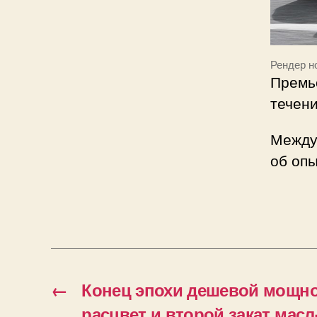
Рендер н
Премь
течени
Между
об опы
←
Конец эпохи дешевой мощно
расцвет и второй закат масл