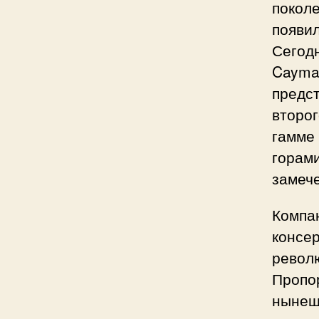
поколе
появил
Сегодн
Cayman
предс
второг
гамме 
горами
замеч
Компан
консер
револ
Пропо
нынеш