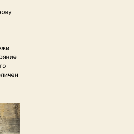
нову
кже
тояние
го
еличен