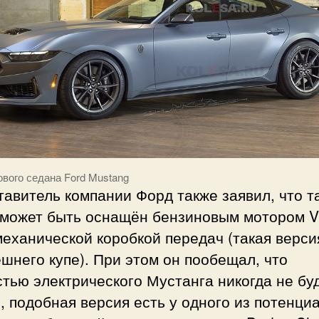
ового седана Ford Mustang
авитель компании Форд также заявил, что т
 может быть оснащён бензиновым мотором V
еханической коробкой передач (такая верси
шнего купе). При этом он пообещал, что
тью электрического Мустанга никогда не буд
, подобная версия есть у одного из потенци