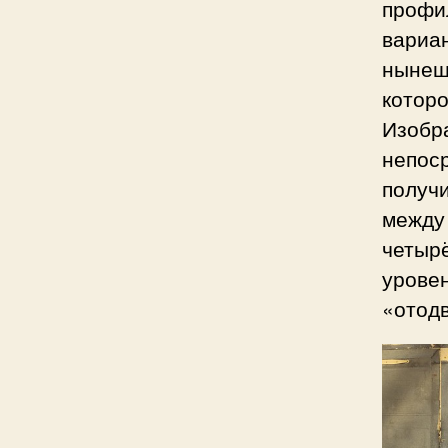
профил
вариан
нынеш
которо
Изобр
непос
получи
между 
четырё
урове
«отодв