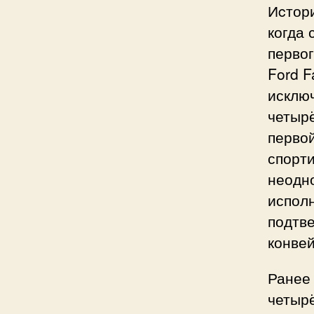
Иcтори
когда
первог
Ford F
исключ
четырё
перво
спорт
неодно
испол
подтве
конвей
Ранее
четыр