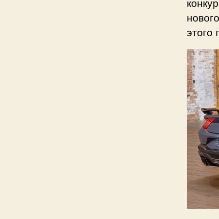
конку
нового
этого 