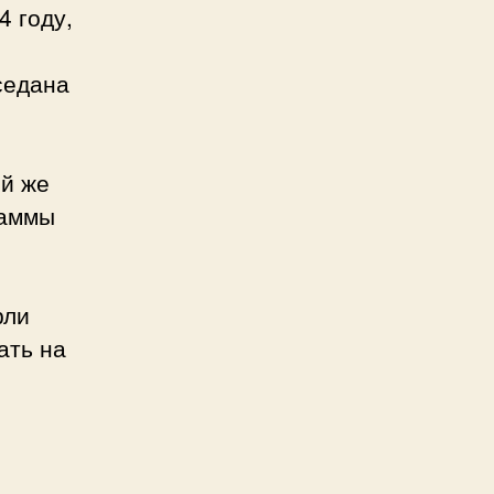
4 году,
седана
ой же
гаммы
рли
ать на