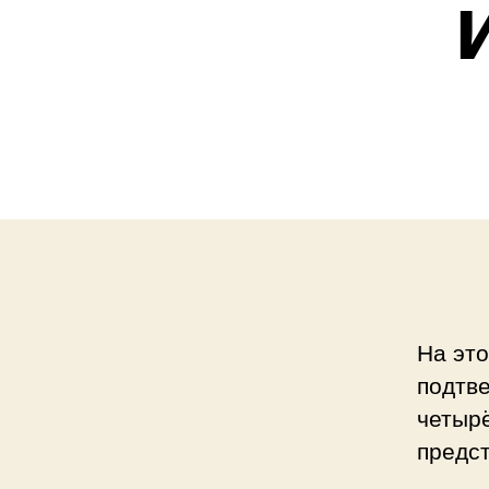
На эт
подтв
четырё
предст