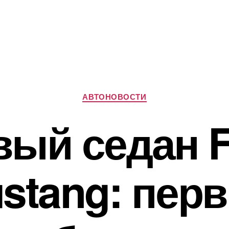
Рубрики
АВТОНОВОСТИ
вый седан F
stang: пер