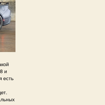
акой
8 и
я есть
ет.
альных