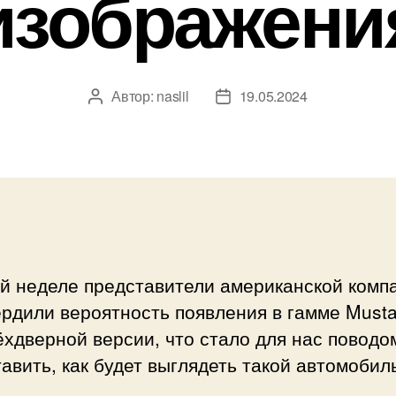
изображени
Автор:
naslil
19.05.2024
Автор
Дата
записи
записи
ой неделе представители американской комп
ердили вероятность появления в гамме Must
хдверной версии, что стало для нас поводо
авить, как будет выглядеть такой автомобил