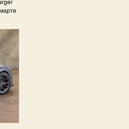
rger
 марте