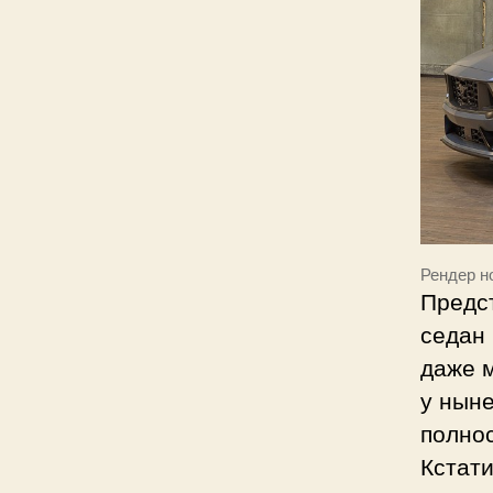
Рендер н
Предст
седан
даже м
у ныне
полнос
Кстати