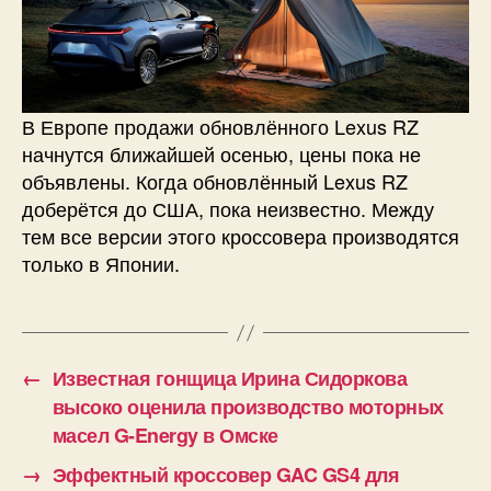
В Европе продажи обновлённого Lexus RZ
начнутся ближайшей осенью, цены пока не
объявлены. Когда обновлённый Lexus RZ
доберётся до США, пока неизвестно. Между
тем все версии этого кроссовера производятся
только в Японии.
←
Известная гонщица Ирина Сидоркова
высоко оценила производство моторных
масел G-Energy в Омске
→
Эффектный кроссовер GAC GS4 для